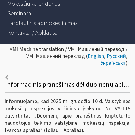
Mokesčių kalendorius
Seminarai
Tarptautinis apmokestinimas
Kontaktai / Apklausa
VMI Machine translation / VMI Машинный перевод /
VMI Машинний переклад (
English
,
Русский
,
Українська
)
Informacinis pranešimas dėl duomenų apie praneštinus kriptoturto naudotojus teikimo valstybinei mokesčių inspekcijai tvarkos aprašo patvirtinimo
Informuojame, kad 2025 m. gruodžio 10 d. Valstybinės
mokesčių inspekcijos viršininko įsakymu Nr. VA-119
patvirtintas „Duomenų apie praneštinus kriptoturto
naudotojus teikimo Valstybinei mokesčių inspekcijai
tvarkos aprašas“ (toliau − Aprašas).