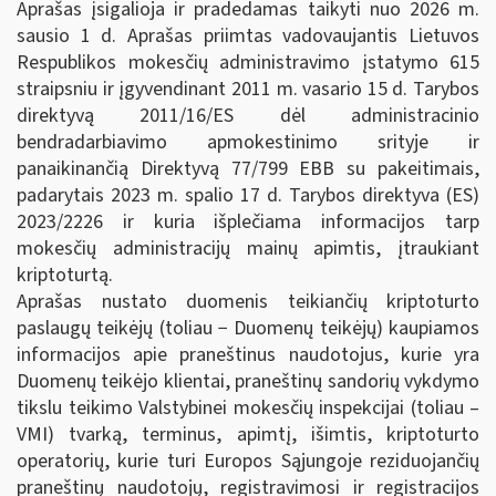
Aprašas įsigalioja ir pradedamas taikyti nuo 2026 m.
sausio 1 d. Aprašas priimtas vadovaujantis Lietuvos
Respublikos mokesčių administravimo įstatymo 615
straipsniu ir įgyvendinant 2011 m. vasario 15 d. Tarybos
direktyvą 2011/16/ES dėl administracinio
bendradarbiavimo apmokestinimo srityje ir
panaikinančią Direktyvą 77/799 EBB su pakeitimais,
padarytais 2023 m. spalio 17 d. Tarybos direktyva (ES)
2023/2226 ir kuria išplečiama informacijos tarp
mokesčių administracijų mainų apimtis, įtraukiant
kriptoturtą.
Aprašas nustato duomenis teikiančių kriptoturto
paslaugų teikėjų (toliau − Duomenų teikėjų) kaupiamos
informacijos apie praneštinus naudotojus, kurie yra
Duomenų teikėjo klientai, praneštinų sandorių vykdymo
tikslu teikimo Valstybinei mokesčių inspekcijai (toliau –
VMI) tvarką, terminus, apimtį, išimtis, kriptoturto
operatorių, kurie turi Europos Sąjungoje reziduojančių
praneštinų naudotojų, registravimosi ir registracijos