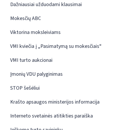
Dažniausiai užduodami klausimai
Mokesčių ABC
Viktorina moksleiviams
VMI kviečia į „Pasimatymą su mokesčiais“
VMI turto aukcionai
Įmonių VDU palyginimas
STOP šešėliui
Krašto apsaugos ministerijos informacija
Interneto svetainės atitikties paraiška
Ieškome turto savininkų