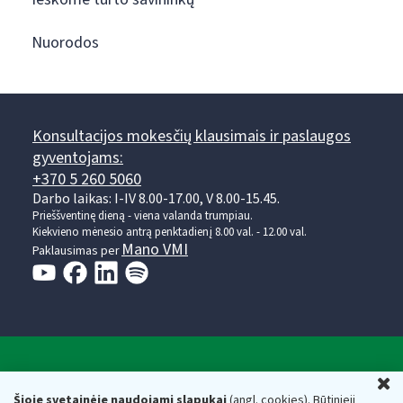
Nuorodos
Konsultacijos mokesčių klausimais ir paslaugos
gyventojams:
+370 5 260 5060
Darbo laikas: I-IV 8.00-17.00, V 8.00-15.45.
Prieššventinę dieną - viena valanda trumpiau.
Kiekvieno mėnesio antrą penktadienį 8.00 val. - 12.00 val.
Mano VMI
Paklausimas per
Valstybinė mokesčių inspekcija prie Lietuvos
U
Respublikos finansų ministerijos
Šioje svetainėje naudojami slapukai
(angl. cookies). Būtinieji