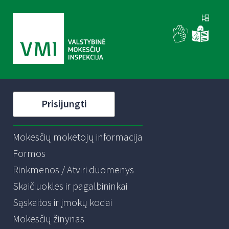
Prisijungti
Mokesčių mokėtojų informacija
Formos
Rinkmenos / Atviri duomenys
Skaičiuoklės ir pagalbininkai
Sąskaitos ir įmokų kodai
Mokesčių žinynas