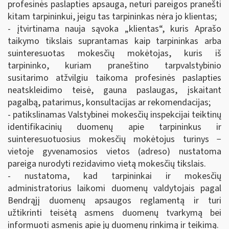
profesinės paslapties apsauga, neturi pareigos pranešti
kitam tarpininkui, jeigu tas tarpininkas nėra jo klientas;
- įtvirtinama nauja sąvoka „klientas“, kuris Aprašo
taikymo tikslais suprantamas kaip tarpininkas arba
suinteresuotas mokesčių mokėtojas, kuris iš
tarpininko, kuriam praneštino tarpvalstybinio
susitarimo atžvilgiu taikoma profesinės paslapties
neatskleidimo teisė, gauna paslaugas, įskaitant
pagalbą, patarimus, konsultacijas ar rekomendacijas;
- patikslinamas Valstybinei mokesčių inspekcijai teiktinų
identifikacinių duomenų apie tarpininkus ir
suinteresuotuosius mokesčių mokėtojus turinys −
vietoje gyvenamosios vietos (adreso) nustatoma
pareiga nurodyti rezidavimo vietą mokesčių tikslais.
- nustatoma, kad tarpininkai ir mokesčių
administratorius laikomi duomenų valdytojais pagal
Bendrąjį duomenų apsaugos reglamentą ir turi
užtikrinti teisėtą asmens duomenų tvarkymą bei
informuoti asmenis apie jų duomenų rinkimą ir teikimą.