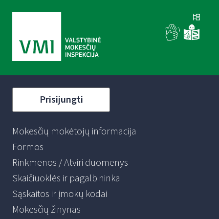
Prisijungti
Mokesčių mokėtojų informacija
Formos
Rinkmenos / Atviri duomenys
Skaičiuoklės ir pagalbininkai
Sąskaitos ir įmokų kodai
Mokesčių žinynas