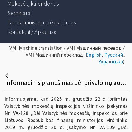
Mokesčių kalendorius
Seminarai
Tarptautinis apmokestinimas
Kontaktai / Apklausa
VMI Machine translation / VMI Машинный перевод /
VMI Машинний переклад (
English
,
Русский
,
Українська
)
Informacinis pranešimas dėl privalomų automatinių apmokestinimo srities informacijos, susijusios su praneštinais tarpvalstybiniais susitarimais, mainų įgyvendinimo ir praneštinus tarpvalstybinius susitarimus identifikuojančių požymių nustatymo taisyklių patvirtinimo pakeitimo
Informuojame, kad 2025 m. gruodžio 22 d. priimtas
Valstybinės mokesčių inspekcijos viršininko įsakymas
Nr. VA-128 „Dėl Valstybinės mokesčių inspekcijos prie
Lietuvos Respublikos finansų ministerijos viršininko
2019 m. gruodžio 20 d. įsakymo Nr. VA-109 „Dėl