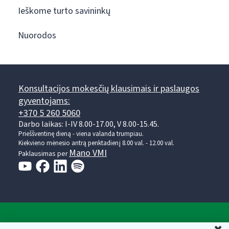
Ieškome turto savininkų
Nuorodos
Konsultacijos mokesčių klausimais ir paslaugos
gyventojams:
+370 5 260 5060
Darbo laikas: I-IV 8.00-17.00, V 8.00-15.45.
Prieššventinę dieną - viena valanda trumpiau.
Kiekvieno mėnesio antrą penktadienį 8.00 val. - 12.00 val.
Mano VMI
Paklausimas per
Valstybinė mokesčių inspekcija prie Lietuvos
U