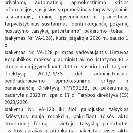
privalomų automatinių apmokestinimo srities
informacijos, susijusios su praneštinais tarpvalstybiniais
susitarimais, mainų įgyvendinimo ir praneštinus
tarpvalstybinius susitarimus identifikuojančių požymių
nustatymo taisyklių patvirtinimo“ pakeitimo (toliau −
Įsakymas Nr. VA-128), kuris įsigalioja 2026 m. sausio 1
d.
Įsakymas Nr. VA-128 priimtas vadovaujantis Lietuvos
Respublikos mokesčių administravimo įstatymo 61-2
straipsniu ir įgyvendinant 2011 m. vasario 15 d. Tarybos
direktyvą 2011/16/ES dėl administracinio
bendradarbiavimo apmokestinimo srityje ir
panaikinančią Direktyvą 77/799EBB, su pakeitimais,
padarytais 2023 m. spalio 17 d. Tarybos direktyva (ES)
2023/2226.
Įsakymu Nr. VA-128 iki šiol galiojusios taisyklės
išdėstytos nauja redakcija, pakeičiant teisės akto
struktūrinę formą – vietoje Taisyklių patvirtintas
Tvarkos aprašas ir atitinkamai pakeistas teisės akto