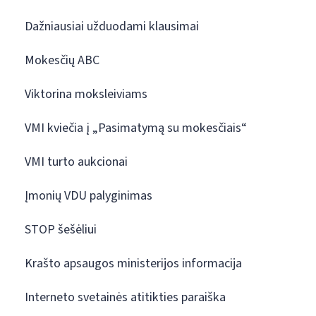
Dažniausiai užduodami klausimai
Mokesčių ABC
Viktorina moksleiviams
VMI kviečia į „Pasimatymą su mokesčiais“
VMI turto aukcionai
Įmonių VDU palyginimas
STOP šešėliui
Krašto apsaugos ministerijos informacija
Interneto svetainės atitikties paraiška