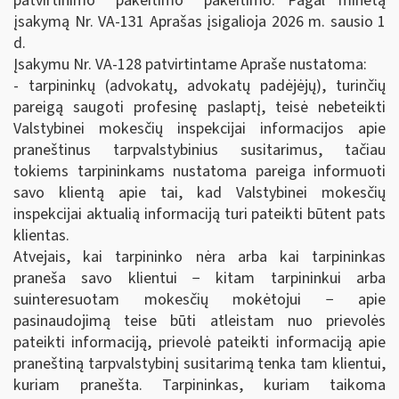
patvirtinimo“ pakeitimo“ pakeitimo. Pagal minėtą
įsakymą Nr. VA-131 Aprašas įsigalioja 2026 m. sausio 1
d.
Įsakymu Nr. VA-128 patvirtintame Apraše nustatoma:
- tarpininkų (advokatų, advokatų padėjėjų), turinčių
pareigą saugoti profesinę paslaptį, teisė nebeteikti
Valstybinei mokesčių inspekcijai informacijos apie
praneštinus tarpvalstybinius susitarimus, tačiau
tokiems tarpininkams nustatoma pareiga informuoti
savo klientą apie tai, kad Valstybinei mokesčių
inspekcijai aktualią informaciją turi pateikti būtent pats
klientas.
Atvejais, kai tarpininko nėra arba kai tarpininkas
praneša savo klientui − kitam tarpininkui arba
suinteresuotam mokesčių mokėtojui − apie
pasinaudojimą teise būti atleistam nuo prievolės
pateikti informaciją, prievolė pateikti informaciją apie
praneštiną tarpvalstybinį susitarimą tenka tam klientui,
kuriam pranešta. Tarpininkas, kuriam taikoma