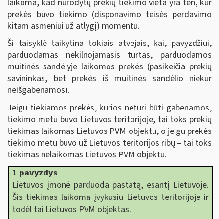
laikoma, kad nurodytų prekių tiekimo vieta yra ten, kur
prekės buvo tiekimo (disponavimo teisės perdavimo
kitam asmeniui už atlygį) momentu.
Ši taisyklė taikytina tokiais atvejais, kai, pavyzdžiui,
parduodamas nekilnojamasis turtas, parduodamos
muitinės sandėlyje laikomos prekės (pasikeičia prekių
savininkas, bet prekės iš muitinės sandėlio niekur
neišgabenamos).
Jeigu tiekiamos prekės, kurios neturi būti gabenamos,
tiekimo metu buvo Lietuvos teritorijoje, tai toks prekių
tiekimas laikomas Lietuvos PVM objektu, o jeigu prekės
tiekimo metu buvo už Lietuvos teritorijos ribų – tai toks
tiekimas nelaikomas Lietuvos PVM objektu.
1 pavyzdys
Lietuvos įmonė parduoda pastatą, esantį Lietuvoje.
Šis tiekimas laikoma įvykusiu Lietuvos teritorijoje ir
todėl tai Lietuvos PVM objektas.