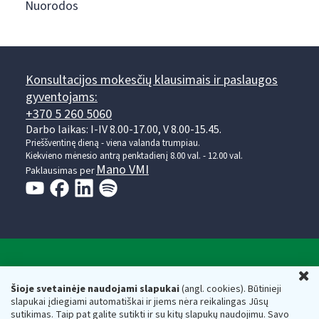
Nuorodos
Konsultacijos mokesčių klausimais ir paslaugos
gyventojams:
+370 5 260 5060
Darbo laikas: I-IV 8.00-17.00, V 8.00-15.45.
Prieššventinę dieną - viena valanda trumpiau.
Kiekvieno mėnesio antrą penktadienį 8.00 val. - 12.00 val.
Mano VMI
Paklausimas per
Valstybinė mokesčių inspekcija prie Lietuvos
U
Respublikos finansų ministerijos
Šioje svetainėje naudojami slapukai
(angl. cookies). Būtinieji
slapukai įdiegiami automatiškai ir jiems nėra reikalingas Jūsų
Biudžetinė įstaiga. Juridinio asmens kodas — 188659752,
sutikimas. Taip pat galite sutikti ir su kitų slapukų naudojimu. Savo