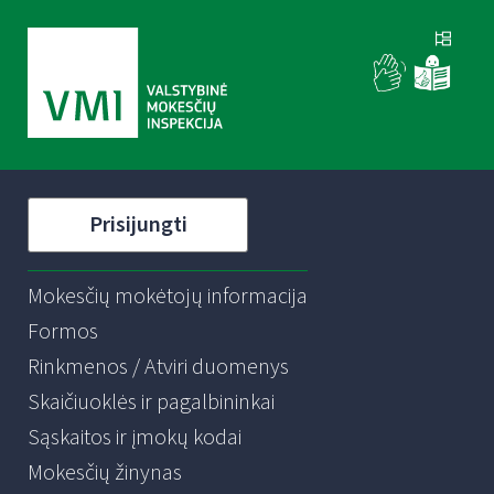
Prisijungti
Mokesčių mokėtojų informacija
Formos
Rinkmenos / Atviri duomenys
Skaičiuoklės ir pagalbininkai
Sąskaitos ir įmokų kodai
Mokesčių žinynas