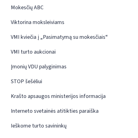
Mokesčių ABC
Viktorina moksleiviams
VMI kviečia į „Pasimatymą su mokesčiais“
VMI turto aukcionai
Įmonių VDU palyginimas
STOP šešėliui
Krašto apsaugos ministerijos informacija
Interneto svetainės atitikties paraiška
Ieškome turto savininkų