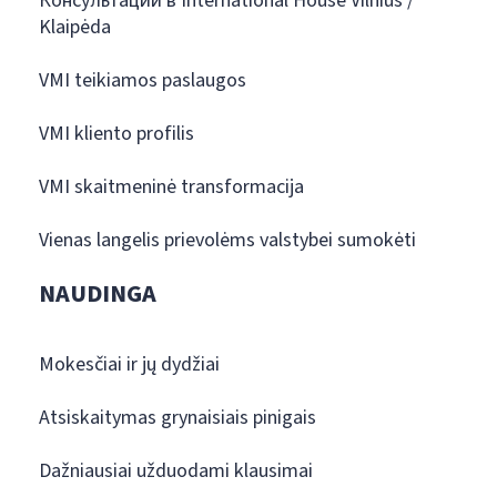
Консультации в International House Vilnius /
Klaipėda
VMI teikiamos paslaugos
VMI kliento profilis
VMI skaitmeninė transformacija
Vienas langelis prievolėms valstybei sumokėti
NAUDINGA
Mokesčiai ir jų dydžiai
Atsiskaitymas grynaisiais pinigais
Dažniausiai užduodami klausimai