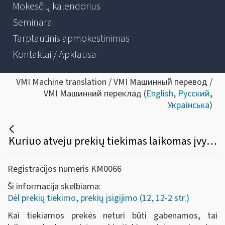
Mokesčių kalendorius
Seminarai
Tarptautinis apmokestinimas
Kontaktai / Apklausa
VMI Machine translation / VMI Машинный перевод /
VMI Машинний переклад (
English
,
Русский
,
Українська
)
Kuriuo atveju prekių tiekimas laikomas įvykusiu Lietuvoje, kai tiekiamos prekės neturi būti gabenamos?
Registracijos numeris KM0066
Ši informacija skelbiama:
Dėl prekių tiekimo, prekių įsigijimo (12, 12-2 str.)
Kai tiekiamos prekės neturi būti gabenamos, tai