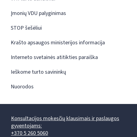
Įmonių VDU palyginimas
STOP šešėliui
Krašto apsaugos ministerijos informacija
Interneto svetainės atitikties paraiška
Ieškome turto savininkų
Nuorodos
Konsultacijos mokesčių klausimais ir paslaugos
gyventojams:
+370 5 260 5060