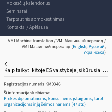
Mokesčių kalendorius
Seminarai
Tarptautinis apmokestinimas
Kontaktai / Apklausa
VMI Machine translation / VMI Машинный перевод /
VMI Машинний переклад (
English
,
Русский
,
Українська
)
Kaip taikyti kitoje ES valstybėje įsikūrusiai ES institucijai Lietuvoje įsigytų prekių (paslaugų) pirkimo PVM lengvatą?
Registracijos numeris KM0346
Ši informacija skelbiama:
Prekės diplomatinėms, konsulinėms įstaigoms, tarpt.
organizacijoms ir jų šeimos nariams (47 str.)