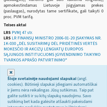
apmokestindamas Lietuvoje įsigyjamas prekes
(paslaugas), nurodytas tame sertifikate, gali taikyti 0
proc. PVM tarifą.
Teises aktai
LRS
PVMĮ 47 str.
LRS
LR FINANSŲ MINISTRO 2006-01-20 ĮSAKYMAS NR.
1K-030 „DĖL SUSITARIMŲ DĖL PRIDĖTINĖS VERTĖS
MOKESČIO IR AKCIZŲ LENGVATŲ EUROPOS
SĄJUNGOS INSTITUCIJOMS ĮGYVENDINIMO TAIKYMO
TVARKOS APRAŠO PATVIRTINIMO“
Uždaryti
Šioje svetainėje naudojami slapukai
(angl.
cookies). Būtinieji slapukai įdiegiami automatiškai
ir jiems nėra reikalingas Jūsų sutikimas. Taip pat
galite sutikti ir su kitų slapukų naudojimu. Savo
sutikimą bet kada galėsite atšaukti pakeisdami