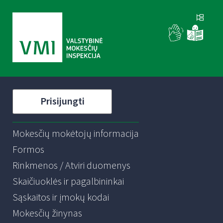
Prisijungti
Mokesčių mokėtojų informacija
Formos
Rinkmenos / Atviri duomenys
Skaičiuoklės ir pagalbininkai
Sąskaitos ir įmokų kodai
Mokesčių žinynas