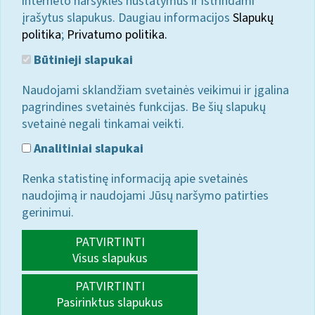
interneto naršyklės nustatymus ir ištrindami
įrašytus slapukus. Daugiau informacijos
Slapukų
politika
;
Privatumo politika.
Būtinieji slapukai
Naudojami sklandžiam svetainės veikimui ir įgalina
pagrindines svetainės funkcijas. Be šių slapukų
svetainė negali tinkamai veikti.
Analitiniai slapukai
Renka statistinę informaciją apie svetainės
naudojimą ir naudojami Jūsų naršymo patirties
gerinimui.
PATVIRTINTI
Visus slapukus
PATVIRTINTI
Pasirinktus slapukus