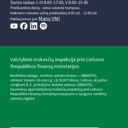
Darbo laikas: I-IV 8.00-17.00, V 8.00-15.45.
Prieššventinę dieną - viena valanda trumpiau.
Kiekvieno mėnesio antrą penktadienį 8.00 val. - 12.00 val.
Mano VMI
Paklausimas per
Valstybinė mokesčių inspekcija prie Lietuvos
Respublikos finansų ministerijos
Biudžetinė įstaiga. Juridinio asmens kodas — 188659752,
adresas: Vasario 16-osios g. 14, 01107 Vilnius, Lietuva, el.paštas:
vmi@vmi.lt
, E. pristatymo dėžutės adresas 188659752
Duomenys apie Valstybinę mokesčių inspekciją prie Lietuvos
Respublikos finansų ministerijos kaupiami ir saugomi Juridinių
asmenų registre