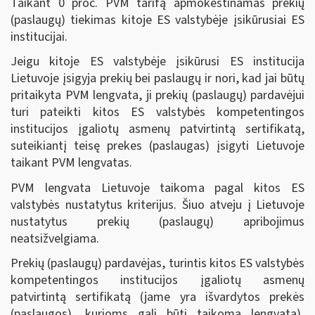
Taikant 0 proc. PVM tarifą apmokestinamas prekių
(paslaugų) tiekimas kitoje ES valstybėje įsikūrusiai ES
institucijai.
Jeigu kitoje ES valstybėje įsikūrusi ES institucija
Lietuvoje įsigyja prekių bei paslaugų ir nori, kad jai būtų
pritaikyta PVM lengvata, ji prekių (paslaugų) pardavėjui
turi pateikti kitos ES valstybės kompetentingos
institucijos įgaliotų asmenų patvirtintą sertifikatą,
suteikiantį teisę prekes (paslaugas) įsigyti Lietuvoje
taikant PVM lengvatas.
PVM lengvata Lietuvoje taikoma pagal kitos ES
valstybės nustatytus kriterijus. Šiuo atveju į Lietuvoje
nustatytus prekių (paslaugų) apribojimus
neatsižvelgiama.
Prekių (paslaugų) pardavėjas, turintis kitos ES valstybės
kompetentingos institucijos įgaliotų asmenų
patvirtintą sertifikatą (jame yra išvardytos prekės
(paslaugos), kurioms gali būti taikoma lengvata),