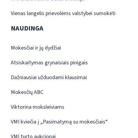
Vienas langelis prievolėms valstybei sumokėti
NAUDINGA
Mokesčiai ir jų dydžiai
Atsiskaitymas grynaisiais pinigais
Dažniausiai užduodami klausimai
Mokesčių ABC
Viktorina moksleiviams
VMI kviečia į „Pasimatymą su mokesčiais“
VMI turto aukcionai