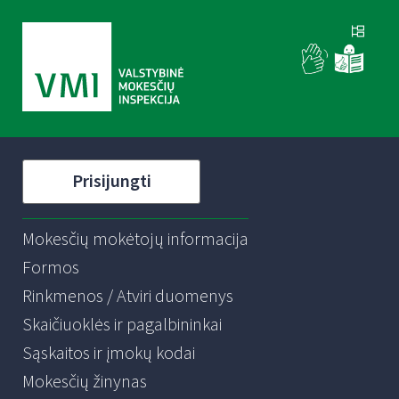
Prisijungti
Mokesčių mokėtojų informacija
Formos
Rinkmenos / Atviri duomenys
Skaičiuoklės ir pagalbininkai
Sąskaitos ir įmokų kodai
Mokesčių žinynas