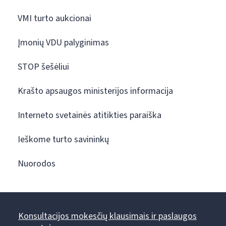
VMI turto aukcionai
Įmonių VDU palyginimas
STOP šešėliui
Krašto apsaugos ministerijos informacija
Interneto svetainės atitikties paraiška
Ieškome turto savininkų
Nuorodos
Konsultacijos mokesčių klausimais ir paslaugos