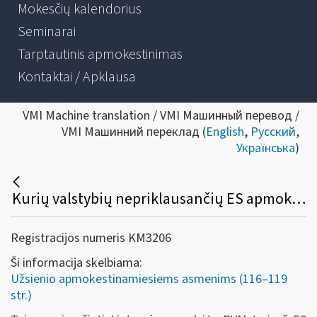
Mokesčių kalendorius
Seminarai
Tarptautinis apmokestinimas
Kontaktai / Apklausa
VMI Machine translation / VMI Машинный перевод /
VMI Машинний переклад (
English
,
Русский
,
Українська
)
Kurių valstybių nepriklausančių ES apmokestinamieji asmenys gali kreiptis dėl Lietuvoje sumokėto PVM susigrąžinimo?
Registracijos numeris KM3206
Ši informacija skelbiama:
Užsienio apmokestinamiesiems asmenims (116–119
str.)