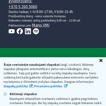
gyventojams:
+370 5 260 5060
Darbo laikas: I-IV 8.00-17.00, V 8.00-15.45.
Prieššventinę dieną - viena valanda trumpiau.
Kiekvieno mėnesio antrą penktadienį 8.00 val. - 12.00 val.
Mano VMI
Paklausimas per
Valstybinė mokesčių inspekcija prie Lietuvos
U
Respublikos finansų ministerijos
Šioje svetainėje naudojami slapukai
(angl. cookies). Būtinieji
slapukai įdiegiami automatiškai ir jiems nėra reikalingas Jūsų
Biudžetinė įstaiga. Juridinio asmens kodas — 188659752,
sutikimas. Taip pat galite sutikti ir su kitų slapukų naudojimu. Savo
adresas: Vasario 16-osios g. 14, 01107 Vilnius, Lietuva, el.paštas:
sutikimą bet kada galėsite atšaukti pakeisdami interneto naršyklės
vmi@vmi.lt
, E. pristatymo dėžutės adresas 188659752
nustatymus ir ištrindami įrašytus slapukus. Daugiau informacijos
Duomenys apie Valstybinę mokesčių inspekciją prie Lietuvos
Slapukų politika
;
Privatumo politika.
Respublikos finansų ministerijos kaupiami ir saugomi Juridinių
asmenų registre
Būtinieji slapukai
Naudojami sklandžiam svetainės veikimui ir įgalina pagrindines
svetainės funkcijas. Be šių slapukų svetainė negali tinkamai veikti.