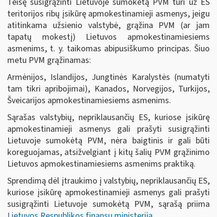
Teisę susigrąžinti Lietuvoje sumokėtą PVM turi už ES
teritorijos ribų įsikūrę apmokestinamieji asmenys, jeigu
atitinkama užsienio valstybė, grąžina PVM (ar jam
tapatų mokestį) Lietuvos apmokestinamiesiems
asmenims, t. y. taikomas abipusiškumo principas. Šiuo
metu PVM grąžinamas:
Armėnijos, Islandijos, Jungtinės Karalystės (numatyti
tam tikri apribojimai), Kanados, Norvegijos, Turkijos,
Šveicarijos apmokestinamiesiems asmenims.
Sąrašas valstybių, nepriklausančių ES, kuriose įsikūrę
apmokestinamieji asmenys gali prašyti susigrąžinti
Lietuvoje sumokėtą PVM, nėra baigtinis ir gali būti
koreguojamas, atsižvelgiant į kitų šalių PVM grąžinimo
Lietuvos apmokestinamiesiems asmenims praktiką.
Sprendimą dėl įtraukimo į valstybių, nepriklausančių ES,
kuriose įsikūrę apmokestinamieji asmenys gali prašyti
susigrąžinti Lietuvoje sumokėtą PVM, sąrašą priima
Lietuvos Respublikos finansų ministerija
.