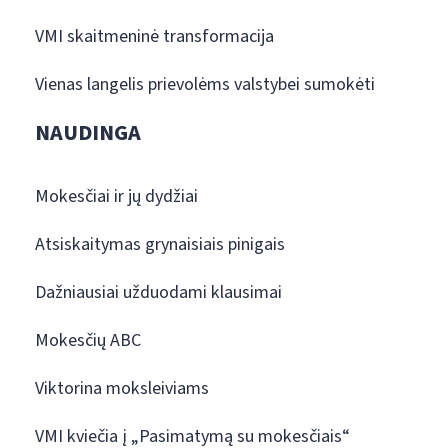
VMI skaitmeninė transformacija
Vienas langelis prievolėms valstybei sumokėti
NAUDINGA
Mokesčiai ir jų dydžiai
Atsiskaitymas grynaisiais pinigais
Dažniausiai užduodami klausimai
Mokesčių ABC
Viktorina moksleiviams
VMI kviečia į „Pasimatymą su mokesčiais“