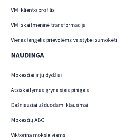
VMI kliento profilis
VMI skaitmeninė transformacija
Vienas langelis prievolėms valstybei sumokėti
NAUDINGA
Mokesčiai ir jų dydžiai
Atsiskaitymas grynaisiais pinigais
Dažniausiai užduodami klausimai
Mokesčių ABC
Viktorina moksleiviams