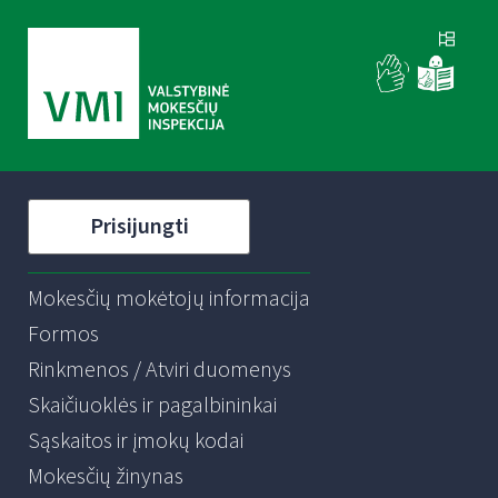
Prisijungti
Mokesčių mokėtojų informacija
Formos
Rinkmenos / Atviri duomenys
Skaičiuoklės ir pagalbininkai
Sąskaitos ir įmokų kodai
Mokesčių žinynas