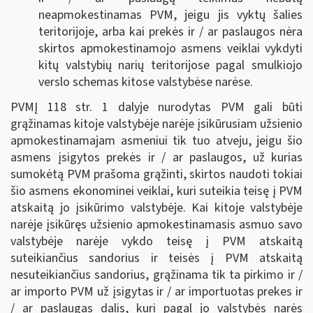
neapmokestinamas PVM, jeigu jis vyktų šalies
teritorijoje, arba kai prekės ir / ar paslaugos nėra
skirtos apmokestinamojo asmens veiklai vykdyti
kitų valstybių narių teritorijose pagal smulkiojo
verslo schemas kitose valstybėse narėse.
PVMĮ 118 str. 1 dalyje nurodytas PVM gali būti
grąžinamas kitoje valstybėje narėje įsikūrusiam užsienio
apmokestinamajam asmeniui tik tuo atveju, jeigu šio
asmens įsigytos prekės ir / ar paslaugos, už kurias
sumokėtą PVM prašoma grąžinti, skirtos naudoti tokiai
šio asmens ekonominei veiklai, kuri suteikia teisę į PVM
atskaitą jo įsikūrimo valstybėje. Kai kitoje valstybėje
narėje įsikūręs užsienio apmokestinamasis asmuo savo
valstybėje narėje vykdo teisę į PVM atskaitą
suteikiančius sandorius ir teisės į PVM atskaitą
nesuteikiančius sandorius, grąžinama tik ta pirkimo ir /
ar importo PVM už įsigytas ir / ar importuotas prekes ir
/ ar paslaugas dalis, kuri pagal jo valstybės narės