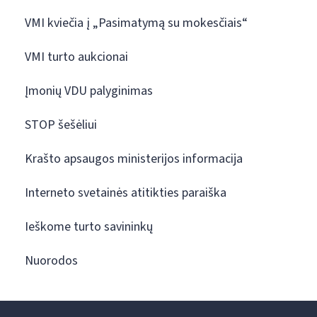
VMI kviečia į „Pasimatymą su mokesčiais“
VMI turto aukcionai
Įmonių VDU palyginimas
STOP šešėliui
Krašto apsaugos ministerijos informacija
Interneto svetainės atitikties paraiška
Ieškome turto savininkų
Nuorodos