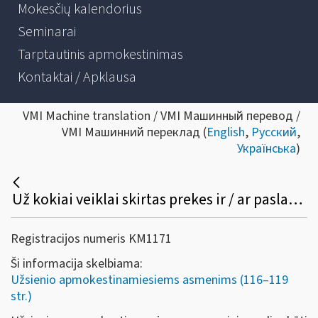
Mokesčių kalendorius
Seminarai
Tarptautinis apmokestinimas
Kontaktai / Apklausa
VMI Machine translation / VMI Машинный перевод /
VMI Машинний переклад (
English
,
Русский
,
Українська
)
Už kokiai veiklai skirtas prekes ir / ar paslaugas užsienio apmokestinamasis asmuo gali kreiptis dėl PVM grąžinimo?
Registracijos numeris KM1171
Ši informacija skelbiama:
Užsienio apmokestinamiesiems asmenims (116–119
str.)