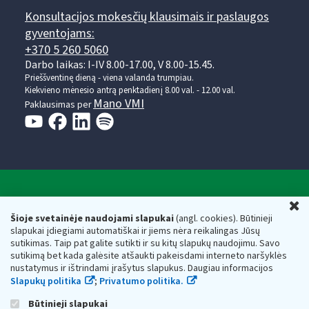
Konsultacijos mokesčių klausimais ir paslaugos
gyventojams:
+370 5 260 5060
Darbo laikas: I-IV 8.00-17.00, V 8.00-15.45.
Prieššventinę dieną - viena valanda trumpiau.
Kiekvieno mėnesio antrą penktadienį 8.00 val. - 12.00 val.
Mano VMI
Paklausimas per
Valstybinė mokesčių inspekcija prie Lietuvos
U
Respublikos finansų ministerijos
Šioje svetainėje naudojami slapukai
(angl. cookies). Būtinieji
slapukai įdiegiami automatiškai ir jiems nėra reikalingas Jūsų
Biudžetinė įstaiga. Juridinio asmens kodas — 188659752,
sutikimas. Taip pat galite sutikti ir su kitų slapukų naudojimu. Savo
adresas: Vasario 16-osios g. 14, 01107 Vilnius, Lietuva, el.paštas:
sutikimą bet kada galėsite atšaukti pakeisdami interneto naršyklės
vmi@vmi.lt
, E. pristatymo dėžutės adresas 188659752
nustatymus ir ištrindami įrašytus slapukus. Daugiau informacijos
Duomenys apie Valstybinę mokesčių inspekciją prie Lietuvos
Slapukų politika
;
Privatumo politika.
Respublikos finansų ministerijos kaupiami ir saugomi Juridinių
asmenų registre
Būtinieji slapukai