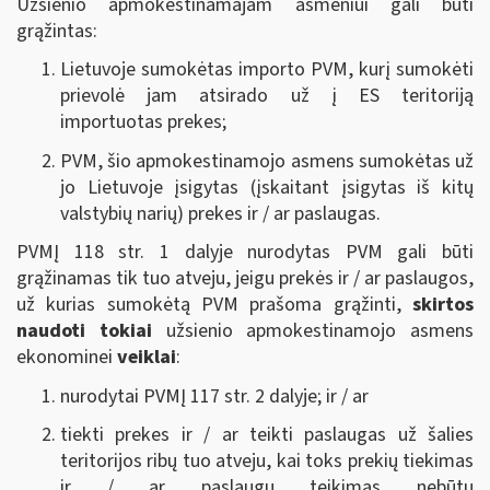
Užsienio apmokestinamajam asmeniui gali būti
grąžintas:
Lietuvoje sumokėtas importo PVM, kurį sumokėti
prievolė jam atsirado už į ES teritoriją
importuotas prekes;
PVM, šio apmokestinamojo asmens sumokėtas už
jo Lietuvoje įsigytas (įskaitant įsigytas iš kitų
valstybių narių) prekes ir / ar paslaugas.
PVMĮ 118 str. 1 dalyje nurodytas PVM gali būti
grąžinamas tik tuo atveju, jeigu prekės ir / ar paslaugos,
už kurias sumokėtą PVM prašoma grąžinti,
skirtos
naudoti tokiai
užsienio apmokestinamojo asmens
ekonominei
veiklai
:
nurodytai PVMĮ 117 str. 2 dalyje; ir / ar
tiekti prekes ir / ar teikti paslaugas už šalies
teritorijos ribų tuo atveju, kai toks prekių tiekimas
ir / ar paslaugų teikimas nebūtų