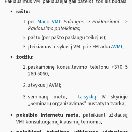
Paklausimus VMI paklausėjai gali pateikti tokiais būdais:
raštu:
per
Mano VMI
:
Palaugos -> Paklausimai - >
Paklausimo pateikimas;
paštu (per pašto paslaugų teikėjus);
įteikiamas atvykus į VMI prie FM arba
AVMI
;
žodžiu:
paskambinę konsultavimo telefonu +370 5
260 5060;
atvykus į AVMI;
seminarų metu,
taisyklių
IV skyriuje
„Seminarų organizavimas" nustatyta tvarka;
pokalbio internetu metu
, pateikiant užklausą
VMI konsultuojamų klausimų temomis;