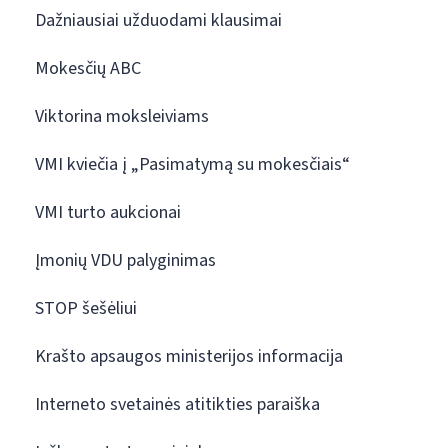
Dažniausiai užduodami klausimai
Mokesčių ABC
Viktorina moksleiviams
VMI kviečia į „Pasimatymą su mokesčiais“
VMI turto aukcionai
Įmonių VDU palyginimas
STOP šešėliui
Krašto apsaugos ministerijos informacija
Interneto svetainės atitikties paraiška