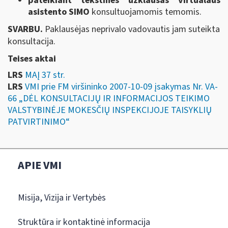
pateikiant tekstines užklausas virtualaus
asistento SIMO
konsultuojamomis temomis.
SVARBU.
Paklausėjas neprivalo vadovautis jam suteikta
konsultacija.
Teises aktai
LRS
MAĮ 37 str.
LRS
VMI prie FM viršininko 2007-10-09 įsakymas Nr. VA-
66 „DĖL KONSULTACIJŲ IR INFORMACIJOS TEIKIMO
VALSTYBINĖJE MOKESČIŲ INSPEKCIJOJE TAISYKLIŲ
PATVIRTINIMO“
APIE VMI
Misija, Vizija ir Vertybės
Struktūra ir kontaktinė informacija