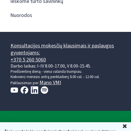
Ieškome turto savininkų
Nuorodos
Konsultacijos mokesčių klausimais ir paslaugos
gyventojams:
+370 5 260 5060
Darbo laikas: I-IV 8.00-17.00, V 8.00-15.45.
Prieššventinę dieną - viena valanda trumpiau.
Kiekvieno mėnesio antrą penktadienį 8.00 val. - 12.00 val.
Mano VMI
Paklausimas per
Valstybinė mokesčių inspekcija prie Lietuvos
U