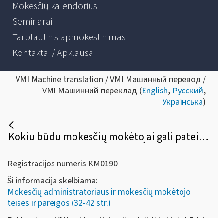
Mokesčių kalendorius
Seminarai
Tarptautinis apmokestinimas
Kontaktai / Apklausa
VMI Machine translation / VMI Машинный перевод /
VMI Машинний переклад (
English
,
Русский
,
Українська
)
Kokiu būdu mokesčių mokėtojai gali pateikti paklausimus VMI?
Registracijos numeris KM0190
Ši informacija skelbiama:
Mokesčių administratoriaus ir mokesčių mokėtojo
teisės ir pareigos (32-42 str.)