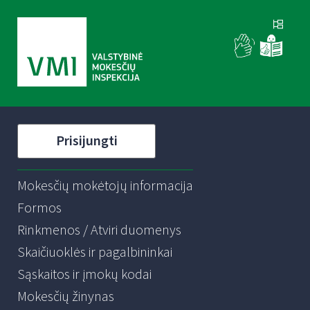
Prisijungti
Mokesčių mokėtojų informacija
Formos
Rinkmenos / Atviri duomenys
Skaičiuoklės ir pagalbininkai
Sąskaitos ir įmokų kodai
Mokesčių žinynas