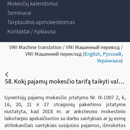
Mokesčių kalendorius
Seminarai
Tarptautinis apmokestinimas
Kontaktai / Apklausa
VMI Machine translation / VMI Машинный перевод /
VMI Машинний переклад (
English
,
Русский
,
Українська
)
58. Kokį pajamų mokesčio tarifą taikyti valstybės tarnautojams, pareigūnams ir kitiems asmenims, kuriems už darbą apmokama iš valstybės ir savivaldybės lėšų, 2019 m. išmokamai darbo užmokesčio, sumažinto dėl ekonomikos krizės, daliai (25 procentų apskaičiuotos sumos)?
Gyventojų pajamų mokesčio įstatymo Nr. IX-1007 2, 6,
16, 20, 21 ir 27 straipsnių pakeitimo įstatyme
nustatyta, kad 2018 m. ar ankstesnio mokestinio
laikotarpio apskaičiuotos su darbo santykiais ar jų esmę
atitinkančiais santykiais susijusios pajamos, išmokėtos