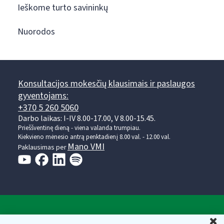
Ieškome turto savininkų
Nuorodos
Konsultacijos mokesčių klausimais ir paslaugos
gyventojams:
+370 5 260 5060
Darbo laikas: I-IV 8.00-17.00, V 8.00-15.45.
Prieššventinę dieną - viena valanda trumpiau.
Kiekvieno mėnesio antrą penktadienį 8.00 val. - 12.00 val.
Mano VMI
Paklausimas per
Valstybinė mokesčių inspekcija prie Lietuvos
U