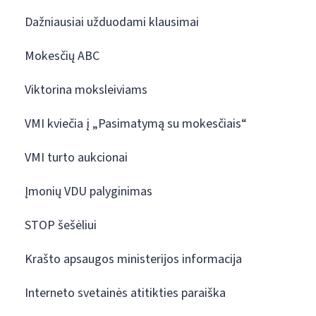
Dažniausiai užduodami klausimai
Mokesčių ABC
Viktorina moksleiviams
VMI kviečia į „Pasimatymą su mokesčiais“
VMI turto aukcionai
Įmonių VDU palyginimas
STOP šešėliui
Krašto apsaugos ministerijos informacija
Interneto svetainės atitikties paraiška