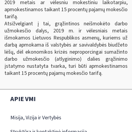
2019 metais ar vėlesniu mokestiniu laikotarpiu,
apmokestinamos taikant 15 procentų pajamų mokesčio
tarifą.
Atsižvelgiant į tai, grąžintinos neišmokėto darbo
užmokesčio dalys, 2019 m. ir vėlesniais metais
išmokamos Lietuvos Respublikos asmenų, kuriems už
darbą apmokama iš valstybės ar savivaldybės biudžeto
lėšų, dėl ekonomikos krizės neproporcingai sumažinto
darbo užmokesčio (atlyginimo) dalies grąžinimo
įstatymo nustatyta tvarka, turi būti apmokestinamos
taikant 15 procentų pajamų mokesčio tarifą.
APIE VMI
Misija, Vizija ir Vertybės
Struktūra ir kontaktinė informacija