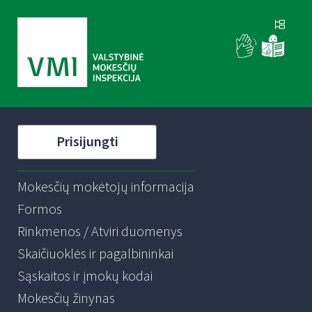
Prisijungti
Mokesčių mokėtojų informacija
Formos
Rinkmenos / Atviri duomenys
Skaičiuoklės ir pagalbininkai
Sąskaitos ir įmokų kodai
Mokesčių žinynas