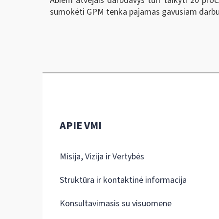
Abiem atvejais darbdavys turi taikyti 20 pro
sumokėti GPM tenka pajamas gavusiam darbu
APIE VMI
Misija, Vizija ir Vertybės
Struktūra ir kontaktinė informacija
Konsultavimasis su visuomene