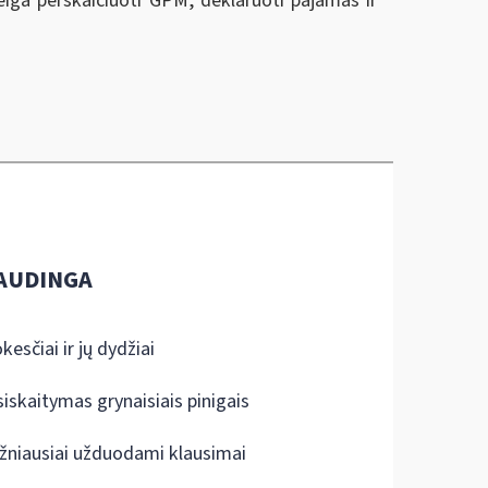
eiga perskaičiuoti GPM, deklaruoti pajamas ir
AUDINGA
kesčiai ir jų dydžiai
siskaitymas grynaisiais pinigais
žniausiai užduodami klausimai