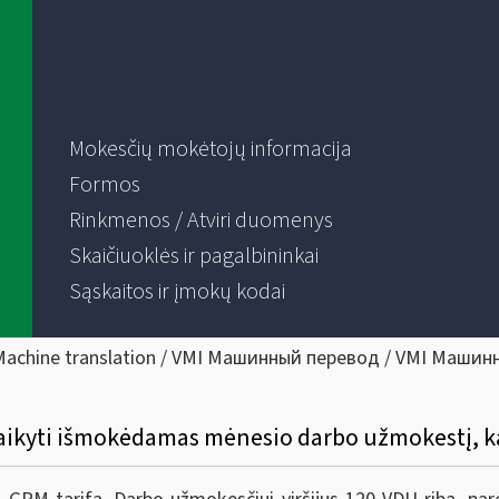
Mokesčių mokėtojų informacija
Formos
Rinkmenos / Atviri duomenys
Skaičiuoklės ir pagalbininkai
Sąskaitos ir įmokų kodai
Machine translation / VMI Машинный перевод / VMI Машин