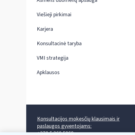
Asmens duomenų apsauga
Viešieji pirkimai
Karjera
Konsultacinė taryba
VMI strategija
Apklausos
Konsultacijos mokesčių klausimais ir
paslaugos gyventojams:
+370 5 260 5060