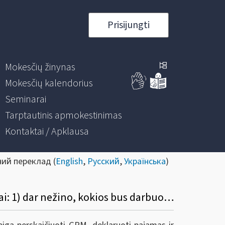
Prisijungti
Mokesčių žinynas
Mokesčių kalendorius
Seminarai
Tarptautinis apmokestinimas
Kontaktai / Apklausa
ний переклад (
English
,
Русский
,
Українська
)
40. Kokį GPM tarifą darbdavys turės taikyti išmokėdamas mėnesio darbo užmokestį, kai: 1) dar nežino, kokios bus darbuotojo metinės pajamos, 2) kai mano, kad darbuotojo darbo užmokestis 2019 m. lapkričio ar gruodžio mėn. viršys 120 VDU?