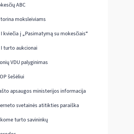
kesčių ABC
ktorina moksleiviams
I kviečia į „Pasimatymą su mokesčiais“
I turto aukcionai
onių VDU palyginimas
OP šešėliui
ašto apsaugos ministerijos informacija
terneto svetainės atitikties paraiška
škome turto savininkų