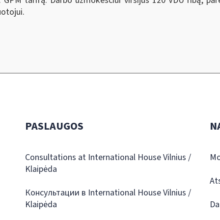
c. GPM tarifą. Darbo užmokesčiui viršijus 120 VDU ribą, par
otojui.
PASLAUGOS
N
Consultations at International House Vilnius /
Mo
Klaipėda
At
Консультации в International House Vilnius /
Klaipėda
Da