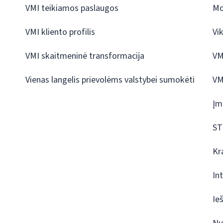
VMI teikiamos paslaugos
Mo
VMI kliento profilis
Vi
VMI skaitmeninė transformacija
VM
Vienas langelis prievolėms valstybei sumokėti
VM
Įm
ST
Kr
In
Ie