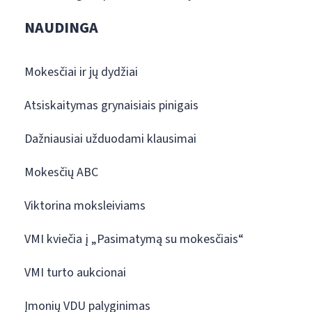
NAUDINGA
Mokesčiai ir jų dydžiai
Atsiskaitymas grynaisiais pinigais
Dažniausiai užduodami klausimai
Mokesčių ABC
Viktorina moksleiviams
VMI kviečia į „Pasimatymą su mokesčiais“
VMI turto aukcionai
Įmonių VDU palyginimas