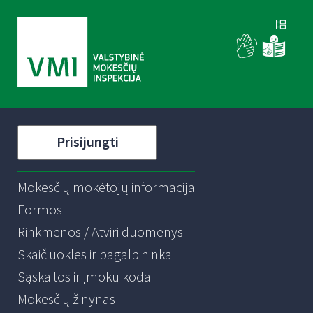
Prisijungti
Mokesčių mokėtojų informacija
Formos
Rinkmenos / Atviri duomenys
Skaičiuoklės ir pagalbininkai
Sąskaitos ir įmokų kodai
Mokesčių žinynas