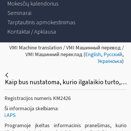
Mokesčių kalendorius
Seminarai
Tarptautinis apmokestinimas
Kontaktai / Apklausa
VMI Machine translation / VMI Машинный перевод /
VMI Машинний переклад (
English
,
Русский
,
Українська
)
Kaip bus nustatoma, kurio ilgalaikio turto, nurodyto FR0457 formoje, bus skaičiuojamas nusidėvėjimas, o kurio (pvz., lengvojo automobilio, naudojamo advokato veikloje) neskaičiuojamas (nepriskiriamas leidžiamiems atskaitymams)?
Registracijos numeris KM2426
Ši informacija skelbiama:
i.APS
Programoje įkeltas informacinis pranešimas, kurio