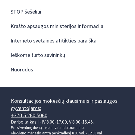
STOP šešėliui
Krašto apsaugos ministerijos informacija
Interneto svetainės atitikties paraiška
Ieškome turto savininkų
Nuorodos
Konsultacijos mokesčių klausimais ir paslaugos
gyventojams:
+370 5 260 5060
Darbo laikas: I-IV 8.00-17.00, V 8.00-15.45.
Prieššventinę dieną - viena valanda trumpiau.
Kiekvieno mėnesio antrą penktadienį 8.00 val. - 12.00 val.