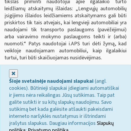
tikslas priminti naudotojui apie ilgalaikio turto
leidžiamų atskaitymų išlaidas: „Lengvųjų automobilių
įsigijimo išlaidos leidžiamiems atskaitymams gali būti
priskirtos tik tais atvejais, kai lengvieji automobiliai yra
naudojami tik transporto paslaugoms (pavėžėjimui)
arba vairavimo mokymo paslaugoms teikti ir (arba)
nuomoti.
“
Patys naudotojai i.APS turi dėti žymą, kad
veikloje naudojamam automobiliui, kaip ilgalaikiui
turtui, turi būti skaičiuojamas nusidėvėjimas.
Uždaryti
Šioje svetainėje naudojami slapukai
(angl.
cookies). Būtinieji slapukai įdiegiami automatiškai
ir jiems nėra reikalingas Jūsų sutikimas. Taip pat
galite sutikti ir su kitų slapukų naudojimu. Savo
sutikimą bet kada galėsite atšaukti pakeisdami
interneto naršyklės nustatymus ir ištrindami
įrašytus slapukus. Daugiau informacijos
Slapukų
politika
;
Privatumo politika.