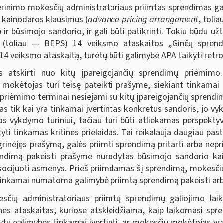
derinimo mokesčių administratoriaus priimtas sprendimas gal
ų kainodaros klausimus (
advance pricing arrangement
, toli
p ir būsimojo sandorio, ir gali būti patikrinti. Tokiu būdu u
mu (toliau — BEPS) 14 veiksmo ataskaitos „Ginčų spre
 veiksmo ataskaitą, turėtų būti galimybė APA taikyti retrosp
atskirti nuo kitų įpareigojančių sprendimų priėmimo. K
okėtojas turi teisę pateikti prašyme, siekiant tinkamai įve
priėmimo terminai nesiejami su kitų įpareigojančių sprendim
s tik kai yra tinkamai įvertintas konkretus sandoris, jo vyk
os vykdymo turiniui, tačiau turi būti atliekamas perspektyv
atyti tinkamas kritines prielaidas. Tai reikalauja daugiau past
grinėjęs prašymą, galės priimti sprendimą pritarti arba ne
endimą pakeisti prašyme nurodytas būsimojo sandorio kain
easocijuoti asmenys. Prieš priimdamas šį sprendimą, mokesči
itinkamai numatoma galimybė priimtą sprendimą pakeisti arb
čių administratoriaus priimtų sprendimų galiojimo laik
s ataskaitas, kuriose atskleidžiama, kaip laikomasi spren
tų galimybes tinkamai įvertinti, ar mokesčių mokėtojas yra 