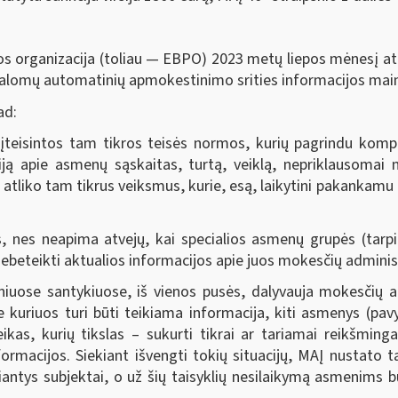
s organizacija (toliau — EBPO) 2023 metų liepos mėnesį atl
rivalomų automatinių apmokestinimo srities informacijos mai
ad:
įteisintos tam tikros teisės normos, kurių pagrindu kompete
iją apie asmenų sąskaitas, turtą, veiklą, nepriklausoma
a, atliko tam tikrus veiksmus, kurie, esą, laikytini pakankam
nes neapima atvejų, kai specialios asmenų grupės (tarpinin
ebeteikti aktualios informacijos apie juos mokesčių administ
niuose santykiuose, iš vienos pusės, dalyvauja mokesčių ad
e kuriuos turi būti teikiama informacija, kiti asmenys (pav
veikas, kurių tikslas – sukurti tikrai ar tariamai reikšming
ormacijos. Siekiant išvengti tokių situacijų, MAĮ nustato ta
eikiantys subjektai, o už šių taisyklių nesilaikymą asmeni