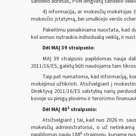
sandėlio adresas, PVM lengvatų sandėlio veikl
4) informacija, ar mokesčių mokėtojas (fi
mokesčio įstatymą, bei smulkiojo verslo sche
Pakeitimu panaikinama nuostata, kad du
kol asmuo nutraukia individualią veiklą, ir nu
Dėl MAĮ 39 straipsnio:
MAĮ 39 straipsnis papildomas nauja dali
2011/16/ES, galėtų būti naudojama tam tikrose
Taip pat numatoma, kad informaciją, kuri
mokėjimui užtikrinti. Atsižvelgiant į mokest
Direktyvą 2011/16/ES valstybių narių perduod
kovoje su pinigų plovimu ir terorizmo finansav
1
Dėl MAĮ 40
straipsnio:
Atsižvelgiant į tai, kad nuo 2026 m. saus
mokesčių administratoriui, o už netinkamą
6
papildomas nauju 188
straipsniu, kuriame nust