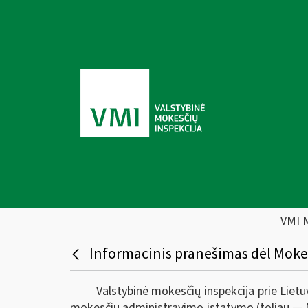
VMI 
Informacinis pranešimas dėl Moke
Valstybinė mokesčių inspekcija prie Liet
mokesčių administravimo įstatymo (toliau — 