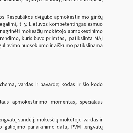
uvos Respublikos dvigubo apmokestinimo ginčų
negalimi, t. y. Lietuvos kompetentingas asmuo
ės nagrinėti mokesčių mokėtojo apmokestinimo
prendimo, kuris buvo priimtas, patikslinta MAĮ
o reguliavimo nuoseklumo ir aiškumo patikslinama
chema, vardas ir pavardė; kodas ir šio kodo
laus apmokestinimo momentas, specialaus
lengvatų sandėlį: mokesčių mokėtojo vardas ir
mo galiojimo panaikinimo data, PVM lengvatų