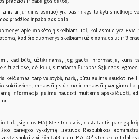
os pradžios ir pabaigos datos;
zinis ar juridinis asmuo) yra pasirinkęs taikyti smulkiojo 
mos pradžios ir pabaigos data.
omenys apie mokėtoją skelbiami tol, kol asmuo yra PVM mo
statoma, kad šie duomenys skelbiami už einamuosius ir 3 pra
mi, kad būtų užtikrinama, jog gauta informacija, kuria ta
 situacijose, dėl kurių sutariama Europos Sąjungos lygmeni
a keičiamasi tarp valstybių narių, būtų galima naudoti ne ti
inio sukčiavimo, mokesčių slėpimo ir mokesčių vengimo bei
amą informaciją galima naudoti muitams apskaičiuoti, admin
imu.
5
io 1 d. įsigalios MAĮ 61
straipsnis, nustatantis pareigą kri
 šios pareigos vykdymą Lietuvos Respublikos administr
1
atyta sankcija viršija 1500 eurų, MAĮ 40
straipsnio 1 dalies