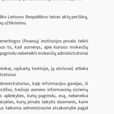
iko Lietuvos Respublikos teisės aktų peržiūrą,
nų užtikrinimu.
ntingos (finansų) institucijos privalo teikti
i nuo to, kad asmenys, apie kuriuos mokesčių
u pagrindu nebeteikti mokesčių administratoriui
kai, sąskaitų turėtojai, jų atstovai) atlieka
ratoriui.
ministratorius, kaip informacijos gavėjas, iš
yzdžiui, trečiojo asmens informacinių sistemų
as aplinkybes, kurių pagrindu, esą, nebereikia
isykles, kurių privalo laikytis duomenis, kurie
ms bus taikoma administracinė atsakomybė pagal