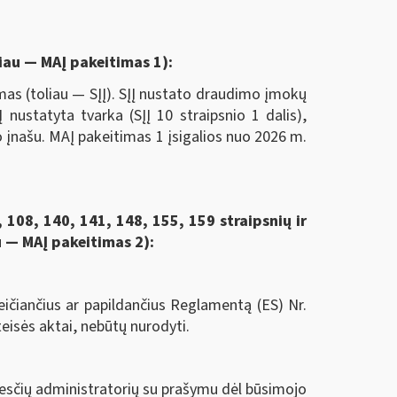
liau — MAĮ pakeitimas 1):
s (toliau — SĮĮ). SĮĮ nustato draudimo įmokų
ustatyta tvarka (SĮĮ 10 straipsnio 1 dalis),
įnašu. MAĮ pakeitimas 1 įsigalios nuo 2026 m.
 108, 140, 141, 148, 155, 159 straipsnių ir
u — MAĮ pakeitimas 2):
čiančius ar papildančius Reglamentą (ES) Nr.
teisės aktai, nebūtų nurodyti.
esčių administratorių su prašymu dėl būsimojo