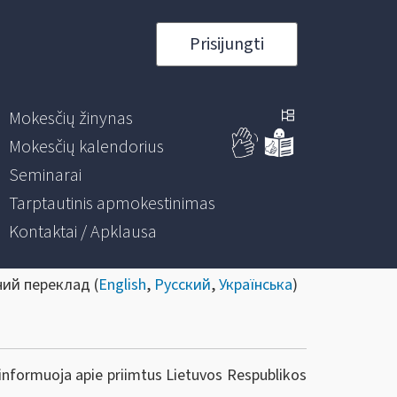
Prisijungti
Mokesčių žinynas
Mokesčių kalendorius
Seminarai
Tarptautinis apmokestinimas
Kontaktai / Apklausa
ний переклад (
English
,
Русский
,
Українська
)
 informuoja apie priimtus Lietuvos Respublikos