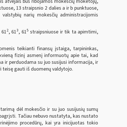
ais atvejais bus ribojamos mokesčių mokėtojų,
uose, 13 straipsnio 2 dalies a ir b punktuose,
io valstybių narių mokesčių administracijomis
2
3
5
, 61
, 61
, 61
straipsniuose ir tik ta apimtimi,
menis teikianti finansų įstaiga, tarpininkas,
kvieną fizinį asmenį informuotų apie tai, kad
 ir perduodama su juo susijusi informacija, ir
i teisę gauti iš duomenų valdytojo.
tarimą dėl mokesčio ir su juo susijusių sumų
pagrįsti. Tačiau nebuvo nustatyta, kas nustato
nėjimo procedūrų, kai yra inicijuotas tokio