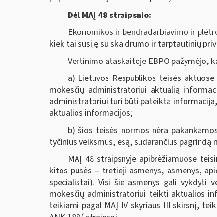
Dėl MAĮ 48 straipsnio:
Ekonomikos ir bendradarbiavimo ir plėtro
kiek tai susiję su skaidrumo ir tarptautinių p
Vertinimo ataskaitoje EBPO pažymėjo, k
a) Lietuvos Respublikos teisės aktuose 
mokesčių administratoriui aktualią informac
administratoriui turi būti pateikta informacij
aktualios informacijos;
b) šios teisės normos nėra pakankamos, 
tyčinius veiksmus, esą, sudarančius pagrindą n
MAĮ 48 straipsnyje apibrėžiamuose teisi
kitos pusės – tretieji asmenys, asmenys, api
specialistai). Visi šie asmenys gali vykdyti 
mokesčių administratoriui teikti aktualios inf
teikiami pagal MAĮ IV skyriaus III skirsnį, t
7