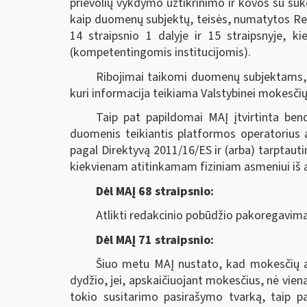
prievolių vykdymo užtikrinimo ir kovos su su
kaip duomenų subjektų, teisės, numatytos Regl
14 straipsnio 1 dalyje ir 15 straipsnyje, ki
(kompetentingomis institucijomis).
Ribojimai taikomi duomenų subjektams,
kuri informacija teikiama Valstybinei mokesčių 
Taip pat papildomai MAĮ įtvirtinta bend
duomenis teikiantis platformos operatorius a
pagal Direktyvą 2011/16/ES ir (arba) tarptaut
kiekvienam atitinkamam fiziniam asmeniui iš an
Dėl MAĮ 68 straipsnio:
Atlikti redakcinio pobūdžio pakoregavima
Dėl MAĮ 71 straipsnio:
Šiuo metu MAĮ nustato, kad mokesčių ad
dydžio, jei, apskaičiuojant mokesčius, nė vie
tokio susitarimo pasirašymo tvarką, taip p