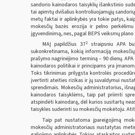
sandorio kainodaros taisyklių išankstinio su
tai apimtų dvišalius kontroliuojamųjų sandori
metų faktai ir aplinkybės yra tokie patys, kai
mokesčių bazės erozija ir pelno perkėli
įgyvendinimą, nes, pagal BEPS veiksmų plano 14
2
MAĮ papildžius 37
straipsniu APA bus 
sukonkretinama, kokią informaciją mokesčių m
prašymo nagrinėjimo terminą – 90 dienų. APA 
kainodaros politikai ir principams yra įmanoma
Toks tikrinimas prilygsta kontrolės procedūr
įvertinti ateities rizikas ir jų suvaldymui nust
sprendimais. Mokesčių administratorius, išna
kainodaros taisyklėms, taip pat priimti spr
atspindėti kainodarą, dėl kurios susitartų n
taisykles suderinti su mokesčių mokėtoju. At
Taip pat nustatoma įpareigojimą mokes
mokesčių administratoriaus nustatytas metine
galiojimo aplinkybės. Tokios ataskaitos sudary