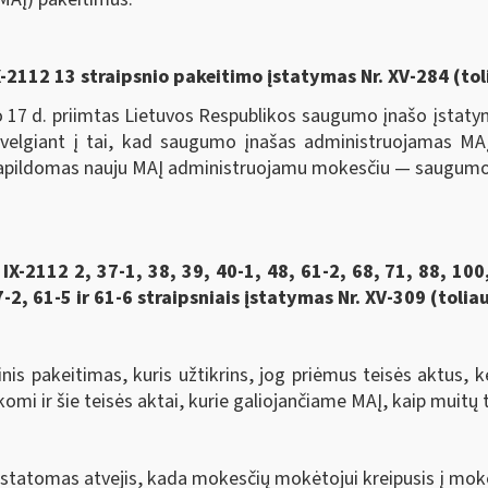
 IX-2112 13 straipsnio pakeitimo įstatymas Nr. XV-284 (to
d. priimtas Lietuvos Respublikos saugumo įnašo įstatyma
lgiant į tai, kad saugumo įnašas administruojamas MAĮ n
 papildomas nauju MAĮ administruojamu mokesčiu — saugumo 
2112 2, 37-1, 38, 39, 40-1, 48, 61-2, 68, 71, 88, 100,
2, 61-5 ir 61-6 straipsniais įstatymas Nr. XV-309 (tolia
akeitimas, kuris užtikrins, jog priėmus teisės aktus, kei
komi ir šie teisės aktai, kurie galiojančiame MAĮ, kaip muitų 
ustatomas atvejis, kada mokesčių mokėtojui kreipusis į mok