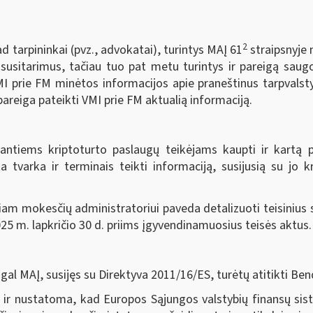
2
d tarpininkai (pvz., advokatai), turintys MAĮ 61
straipsnyje 
 susitarimus, tačiau tuo pat metu turintys ir pareigą saug
MI prie FM minėtos informacijos apie praneštinus tarpvalsty
pareiga pateikti VMI prie FM aktualią informaciją.
ntiems kriptoturto paslaugų teikėjams kaupti ir kartą 
a tvarka ir terminais teikti informaciją, susijusią su jo k
am mokesčių administratoriui paveda detalizuoti teisinius 
25 m. lapkričio 30 d. priims įgyvendinamuosius teisės aktus.
 MAĮ, susijęs su Direktyva 2011/16/ES, turėtų atitikti B
s ir nustatoma, kad Europos Sąjungos valstybių finansų si