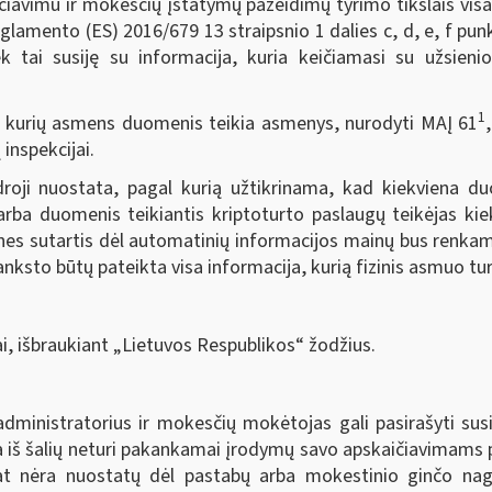
kčiavimu ir mokesčių įstatymų pažeidimų tyrimo tikslais vis
amento (ES) 2016/679 13 straipsnio 1 dalies c, d, e, f punkt
ek tai susiję su informacija, kuria keičiamasi su užsien
1
 kurių asmens duomenis teikia asmenys, nurodyti MAĮ 61
inspekcijai.
roji nuostata, pagal kurią užtikrinama, kad kiekviena duo
rba duomenis teikiantis kriptoturto paslaugų teikėjas kie
ines sutartis dėl automatinių informacijos mainų bus renkama
ksto būtų pateikta visa informacija, kurią fizinis asmuo tur
i, išbraukiant „Lietuvos Respublikos“ žodžius.
ministratorius ir mokesčių mokėtojas gali pasirašyti susi
na iš šalių neturi pakankamai įrodymų savo apskaičiavimams 
at nėra nuostatų dėl pastabų arba mokestinio ginčo nagri