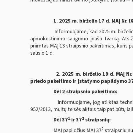
1. 2025 m. birželio 17 d. MAĮ Nr.
Informuojame, kad 2025 m. birželio 17 
apmokestinimo saugumo įnašu tvarką. Atsižve
priimtas MAĮ 13 straipsnio pakeitimas, kuris
sausio 1 d.
2. 2025 m. birželio 19 d. MAĮ Nr. IX-
priedo pakeitimo ir Įstatymo papildymo 37-
Dėl 2 straipsnio pakeitimo:
Informuojame, jog atliktas techninis p
952/2013, muitų teisės aktais taip pat būtų lai
1
2
Dėl 37
ir 37
straipsnių:
2
MAĮ papildžius MAĮ 37
straipsniu n