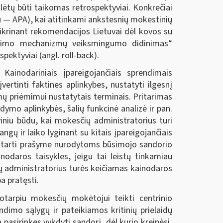
ėtų būti taikomas retrospektyviai. Konkrečiai
au — APA), kai atitinkami ankstesnių mokestinių
žtikrinant rekomendacijos Lietuvai dėl kovos su
ndimo mechanizmų veiksmingumo didinimas“
ektyviai (angl. roll-back).
ainodariniais įpareigojančiais sprendimais
rtinti faktines aplinkybes, nustatyti ilgesnį
ų priėmimui nustatytais terminais. Pritarimas
dymo aplinkybės, šalių funkcinė analizė ir pan.
iniu būdu, kai mokesčių administratorius turi
angų ir laiko lyginant su kitais įpareigojančiais
pritarti prašyme nurodytoms būsimojo sandorio
odaros taisykles, jeigu tai leistų tinkamiau
ų administratorius turės keičiamas kainodaros
a pratęsti.
otarpiu mokesčių mokėtojui teikti centrinio
dimo sąlygų ir pateikiamos kritinių prielaidų
pasirinkęs vykdyti sandorį, dėl kurio kreipėsi,