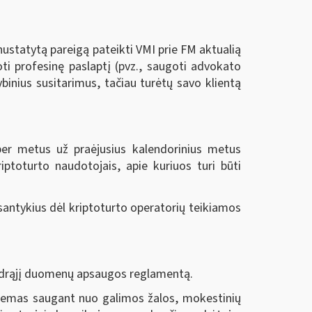
nustatytą pareigą pateikti VMI prie FM aktualią
oti profesinę paslaptį (pvz., saugoti advokato
binius susitarimus, tačiau turėtų savo klientą
per metus už praėjusius kalendorinius metus
riptoturto naudotojais, apie kuriuos turi būti
santykius dėl kriptoturto operatorių teikiamos
endrąjį duomenų apsaugos reglamentą.
stemas saugant nuo galimos žalos, mokestinių