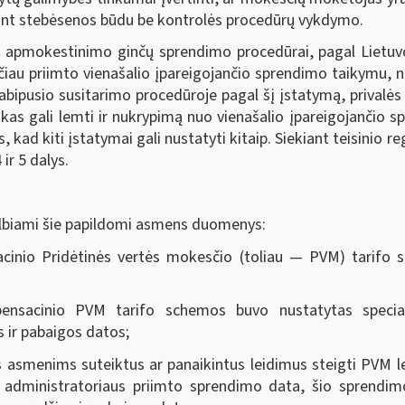
iekant stebėsenos būdu be kontrolės procedūrų vykdymo.
ubo apmokestinimo ginčų sprendimo procedūrai, pagal Liet
sčiau priimto vienašalio įpareigojančio sprendimo taikymu, 
bipusio susitarimo procedūroje pagal šį įstatymą, prival
kas gali lemti ir nukrypimą nuo vienašalio įpareigojančio s
, kad kiti įstatymai gali nustatyti kitaip. Siekiant teisini
ir 5 dalys.
elbiami šie papildomi asmens duomenys:
inio Pridėtinės vertės mokesčio (toliau — PVM) tarifo s
nsacinio PVM tarifo schemos buvo nustatytas specia
ir pabaigos datos;
ms asmenims suteiktus ar panaikintus leidimus steigti PVM 
 administratoriaus priimto sprendimo data, šio sprendi