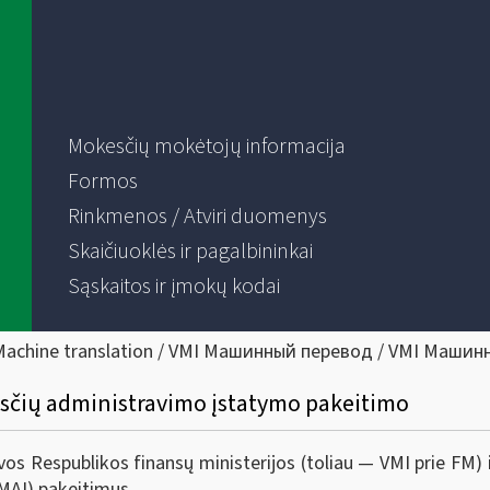
Mokesčių mokėtojų informacija
Formos
Rinkmenos / Atviri duomenys
Skaičiuoklės ir pagalbininkai
Sąskaitos ir įmokų kodai
Machine translation / VMI Машинный перевод / VMI Машин
sčių administravimo įstatymo pakeitimo
uvos Respublikos finansų ministerijos (toliau — VMI prie FM)
MAĮ) pakeitimus.