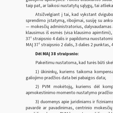
taip pat, ar laikosi nustatytų sąlygų, tai atl
Atsižvelgiant į tai, kad vykstant dvig
sprendimo įstatymą, ribojimai, susiję su ank
— mokesčių administratorius, dalyvaudamas a
klausimus iš esmės (visa klausimo apimtimi), 
37¹ straipsnio 4 dalis ir papildoma nuostatomis
MAĮ 37¹ straipsnio 2 dalis, 3 dalies 2 punktas, 4 
Dėl MAĮ 38 straipsnio:
Pakeitimu nustatoma, kad turės būti sk
1) ūkininkų, kuriems taikoma kompensac
galiojimo pradžios data bei pabaigos data;
2) PVM mokėtojų, kuriems dėl kompe
apmokestinimo momento nustatymo pradžios 
3) duomenys apie juridiniams ir fizinia
pavardė ar pavadinimas, centrinio mokesčių