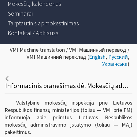
Mokesčių kalendorius
Seminarai
Tarptautinis apmokestinimas
Kontaktai / Apklausa
VMI Machine translation / VMI Машинный перевод /
VMI Машинний переклад (
English
,
Русский
,
Українська
)
Informacinis pranešimas dėl Mokesčių administravimo įstatymo pakeitimo
Valstybinė mokesčių inspekcija prie Lietuvos
Respublikos finansų ministerijos (toliau — VMI prie FM)
informuoja apie priimtus Lietuvos Respublikos
mokesčių administravimo įstatymo (toliau — MAĮ)
pakeitimus.