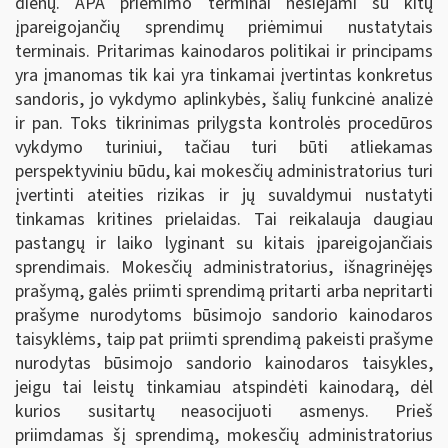
dienų. APA priėmimo terminai nesiejami su kitų
įpareigojančių sprendimų priėmimui nustatytais
terminais. Pritarimas kainodaros politikai ir principams
yra įmanomas tik kai yra tinkamai įvertintas konkretus
sandoris, jo vykdymo aplinkybės, šalių funkcinė analizė
ir pan. Toks tikrinimas prilygsta kontrolės procedūros
vykdymo turiniui, tačiau turi būti atliekamas
perspektyviniu būdu, kai mokesčių administratorius turi
įvertinti ateities rizikas ir jų suvaldymui nustatyti
tinkamas kritines prielaidas. Tai reikalauja daugiau
pastangų ir laiko lyginant su kitais įpareigojančiais
sprendimais. Mokesčių administratorius, išnagrinėjęs
prašymą, galės priimti sprendimą pritarti arba nepritarti
prašyme nurodytoms būsimojo sandorio kainodaros
taisyklėms, taip pat priimti sprendimą pakeisti prašyme
nurodytas būsimojo sandorio kainodaros taisykles,
jeigu tai leistų tinkamiau atspindėti kainodarą, dėl
kurios susitartų neasocijuoti asmenys. Prieš
priimdamas šį sprendimą, mokesčių administratorius