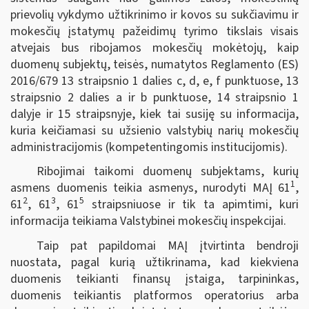
prievolių vykdymo užtikrinimo ir kovos su sukčiavimu ir
mokesčių įstatymų pažeidimų tyrimo tikslais visais
atvejais bus ribojamos mokesčių mokėtojų, kaip
duomenų subjektų, teisės, numatytos Reglamento (ES)
2016/679 13 straipsnio 1 dalies c, d, e, f punktuose, 13
straipsnio 2 dalies a ir b punktuose, 14 straipsnio 1
dalyje ir 15 straipsnyje, kiek tai susiję su informacija,
kuria keičiamasi su užsienio valstybių narių mokesčių
administracijomis (kompetentingomis institucijomis).
Ribojimai taikomi duomenų subjektams, kurių
1
asmens duomenis teikia asmenys, nurodyti MAĮ 61
,
2
3
5
61
, 61
, 61
straipsniuose ir tik ta apimtimi, kuri
informacija teikiama Valstybinei mokesčių inspekcijai.
Taip pat papildomai MAĮ įtvirtinta bendroji
nuostata, pagal kurią užtikrinama, kad kiekviena
duomenis teikianti finansų įstaiga, tarpininkas,
duomenis teikiantis platformos operatorius arba