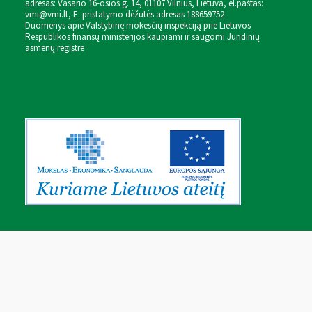
adresas: Vasario 16-osios g. 14, 01107 Vilnius, Lietuva, el.paštas:
vmi@vmi.lt
, E. pristatymo dėžutės adresas 188659752
Duomenys apie Valstybinę mokesčių inspekciją prie Lietuvos
Respublikos finansų ministerijos kaupiami ir saugomi Juridinių
asmenų registre