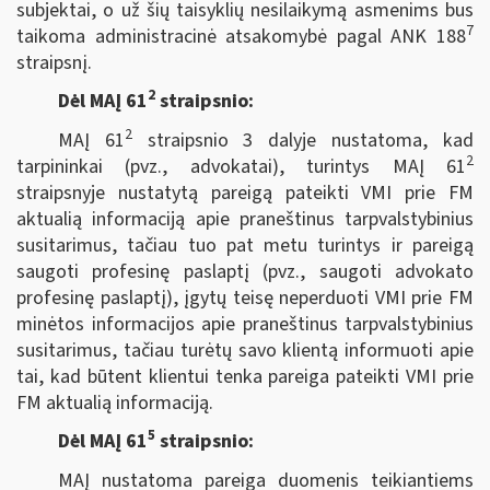
subjektai, o už šių taisyklių nesilaikymą asmenims bus
7
taikoma administracinė atsakomybė pagal ANK 188
straipsnį.
2
Dėl MAĮ 61
straipsnio:
2
MAĮ 61
straipsnio 3 dalyje nustatoma, kad
2
tarpininkai (pvz., advokatai), turintys MAĮ 61
straipsnyje nustatytą pareigą pateikti VMI prie FM
aktualią informaciją apie praneštinus tarpvalstybinius
susitarimus, tačiau tuo pat metu turintys ir pareigą
saugoti profesinę paslaptį (pvz., saugoti advokato
profesinę paslaptį), įgytų teisę neperduoti VMI prie FM
minėtos informacijos apie praneštinus tarpvalstybinius
susitarimus, tačiau turėtų savo klientą informuoti apie
tai, kad būtent klientui tenka pareiga pateikti VMI prie
FM aktualią informaciją.
5
Dėl MAĮ 61
straipsnio:
MAĮ nustatoma pareiga duomenis teikiantiems