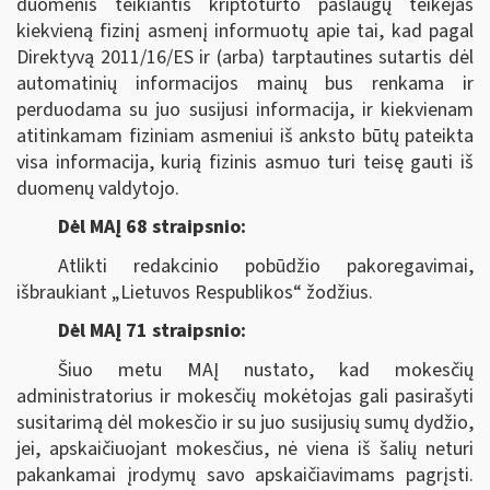
duomenis teikiantis kriptoturto paslaugų teikėjas
kiekvieną fizinį asmenį informuotų apie tai, kad pagal
Direktyvą 2011/16/ES ir (arba) tarptautines sutartis dėl
automatinių informacijos mainų bus renkama ir
perduodama su juo susijusi informacija, ir kiekvienam
atitinkamam fiziniam asmeniui iš anksto būtų pateikta
visa informacija, kurią fizinis asmuo turi teisę gauti iš
duomenų valdytojo.
Dėl MAĮ 68 straipsnio:
Atlikti redakcinio pobūdžio pakoregavimai,
išbraukiant „Lietuvos Respublikos“ žodžius.
Dėl MAĮ 71 straipsnio:
Šiuo metu MAĮ nustato, kad mokesčių
administratorius ir mokesčių mokėtojas gali pasirašyti
susitarimą dėl mokesčio ir su juo susijusių sumų dydžio,
jei, apskaičiuojant mokesčius, nė viena iš šalių neturi
pakankamai įrodymų savo apskaičiavimams pagrįsti.