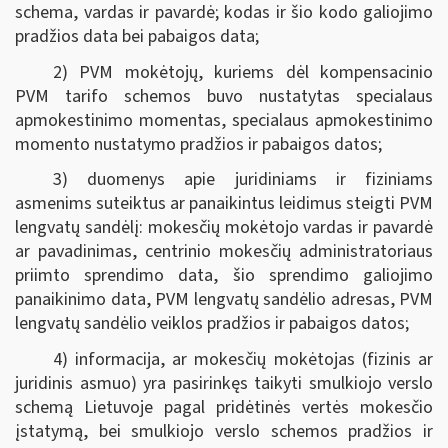
schema, vardas ir pavardė; kodas ir šio kodo galiojimo
pradžios data bei pabaigos data;
2) PVM mokėtojų, kuriems dėl kompensacinio
PVM tarifo schemos buvo nustatytas specialaus
apmokestinimo momentas, specialaus apmokestinimo
momento nustatymo pradžios ir pabaigos datos;
3) duomenys apie juridiniams ir fiziniams
asmenims suteiktus ar panaikintus leidimus steigti PVM
lengvatų sandėlį: mokesčių mokėtojo vardas ir pavardė
ar pavadinimas, centrinio mokesčių administratoriaus
priimto sprendimo data, šio sprendimo galiojimo
panaikinimo data, PVM lengvatų sandėlio adresas, PVM
lengvatų sandėlio veiklos pradžios ir pabaigos datos;
4) informacija, ar mokesčių mokėtojas (fizinis ar
juridinis asmuo) yra pasirinkęs taikyti smulkiojo verslo
schemą Lietuvoje pagal pridėtinės vertės mokesčio
įstatymą, bei smulkiojo verslo schemos pradžios ir