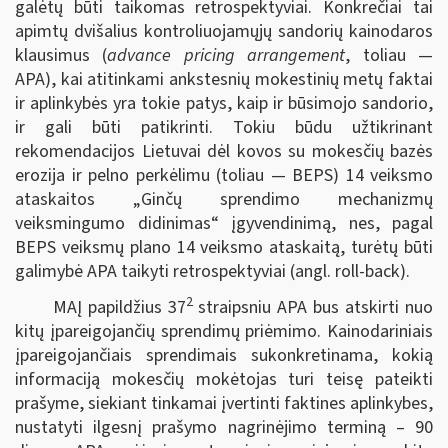
galėtų būti taikomas retrospektyviai. Konkrečiai tai
apimtų dvišalius kontroliuojamųjų sandorių kainodaros
klausimus (
advance pricing arrangement
, toliau —
APA), kai atitinkami ankstesnių mokestinių metų faktai
ir aplinkybės yra tokie patys, kaip ir būsimojo sandorio,
ir gali būti patikrinti. Tokiu būdu užtikrinant
rekomendacijos Lietuvai dėl kovos su mokesčių bazės
erozija ir pelno perkėlimu (toliau — BEPS) 14 veiksmo
ataskaitos „Ginčų sprendimo mechanizmų
veiksmingumo didinimas“ įgyvendinimą, nes, pagal
BEPS veiksmų plano 14 veiksmo ataskaitą, turėtų būti
galimybė APA taikyti retrospektyviai (angl. roll-back).
2
MAĮ papildžius 37
straipsniu APA bus atskirti nuo
kitų įpareigojančių sprendimų priėmimo. Kainodariniais
įpareigojančiais sprendimais sukonkretinama, kokią
informaciją mokesčių mokėtojas turi teisę pateikti
prašyme, siekiant tinkamai įvertinti faktines aplinkybes,
nustatyti ilgesnį prašymo nagrinėjimo terminą – 90