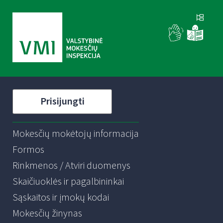
Prisijungti
Mokesčių mokėtojų informacija
Formos
Rinkmenos / Atviri duomenys
Skaičiuoklės ir pagalbininkai
Sąskaitos ir įmokų kodai
Mokesčių žinynas