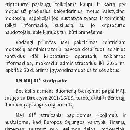
kriptoturto paslaugų teikėjams kaupti ir kartą per
metus už praėjusius kalendorinius metus Valstybinei
mokesčių inspekcijai jos nustatyta tvarka ir terminais
teikti informaciją, susijusią su jo kriptoturto
naudotojais, apie kuriuos turi būti pranešama.
Kadangi priimtas MAĮ pakeitimas centriniam
mokesčių administratoriui paveda detalizuoti teisinius
santykius dėl kriptoturto operatorių teikiamos
informacijos, mokesčių administratorius iki 2025 m.
lapkričio 30 d. priims įgyvendinamuosius teisės aktus.
6
Dėl MAĮ 61
straipsnio:
Bet koks asmens duomenų tvarkymas pagal MAĮ,
susijęs su Direktyva 2011/16/ES, turėtų atitikti Bendrąjį
duomenų apsaugos reglamentą.
6
MAĮ 61
straipsnis papildomas ribojimais ir
nustatoma, kad Europos Sąjungos valstybių finansų
sistemas saugant nuo galimos žalos, mokestinių