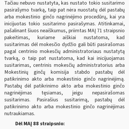
Tačiau nebuvo nustatyta, kas nustato tokio susitarimo
pasirašymo tvarką, taip pat nėra nuostatų dėl pastabų
arba mokestinio ginčo nagrinėjimo procedūrų, kai yra
inicijuotas tokio susitarimo pasirašymas. Atitinkamai,
pašalinant šiuos neaiškumus, priimtas MAĮ 71 straipsnio
pakeitimas, kuriame aiškiai nustatoma, kad
susitarimas dėl mokesčio dydžio gali būti pasirašomas
pagal centrinio mokesčių administratoriaus nustatytą
tvarką, o taip pat nustatoma, kad kai inicijuojamas
susitarimas, centrinis mokesčių administratorius arba
Mokestinių ginčų komisija stabdo pastabų dėl
patikrinimo akto arba mokestinio ginčo nagrinėjimą.
Pastabų dėl patikrinimo akto arba mokestinio ginčo
nagrinėjimas tęsiamas, jeigu nepasirašomas
susitarimas. Pasirašius susitarimą, pastabų dėl
patikrinimo akto arba mokestinio ginčo nagrinėjimas
nutraukiamas.
Dėl MAĮ 88 straipsnio: