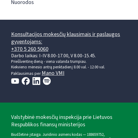
Nuorodos
Konsultacijos mokesčių klausimais ir paslaugos
gyventojams:
+370 5 260 5060
Darbo laikas: I-IV 8.00-17.00, V 8.00-15.45.
Prieššventinę dieną - viena valanda trumpiau.
Kiekvieno mėnesio antrą penktadienį 8.00 val. - 12.00 val.
Mano VMI
Paklausimas per
Valstybinė mokesčių inspekcija prie Lietuvos
Respublikos finansų ministerijos
Biudžetinė įstaiga. Juridinio asmens kodas — 188659752,