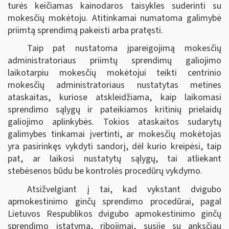
turės keičiamas kainodaros taisykles suderinti su
mokesčių mokėtoju. Atitinkamai numatoma galimybė
priimtą sprendimą pakeisti arba pratęsti.
Taip pat nustatoma įpareigojimą mokesčių
administratoriaus priimtų sprendimų galiojimo
laikotarpiu mokesčių mokėtojui teikti centrinio
mokesčių administratoriaus nustatytas metines
ataskaitas, kuriose atskleidžiama, kaip laikomasi
sprendimo sąlygų ir pateikiamos kritinių prielaidų
galiojimo aplinkybės. Tokios ataskaitos sudarytų
galimybes tinkamai įvertinti, ar mokesčių mokėtojas
yra pasirinkęs vykdyti sandorį, dėl kurio kreipėsi, taip
pat, ar laikosi nustatytų sąlygų, tai atliekant
stebėsenos būdu be kontrolės procedūrų vykdymo.
Atsižvelgiant į tai, kad vykstant dvigubo
apmokestinimo ginčų sprendimo procedūrai, pagal
Lietuvos Respublikos dvigubo apmokestinimo ginčų
sprendimo įstatymą, ribojimai, susiję su anksčiau