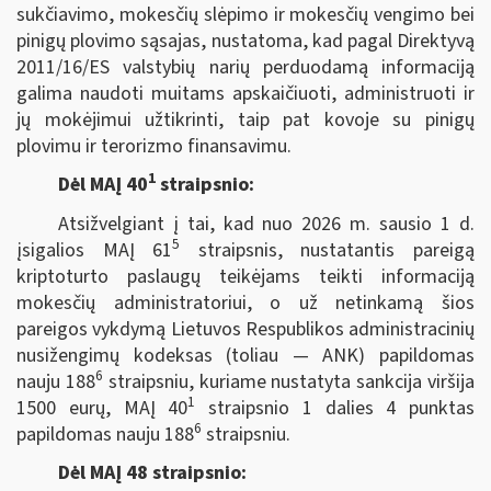
sukčiavimo, mokesčių slėpimo ir mokesčių vengimo bei
pinigų plovimo sąsajas, nustatoma, kad pagal Direktyvą
2011/16/ES valstybių narių perduodamą informaciją
galima naudoti muitams apskaičiuoti, administruoti ir
jų mokėjimui užtikrinti, taip pat kovoje su pinigų
plovimu ir terorizmo finansavimu.
1
Dėl MAĮ 40
straipsnio:
Atsižvelgiant į tai, kad nuo 2026 m. sausio 1 d.
5
įsigalios MAĮ 61
straipsnis, nustatantis pareigą
kriptoturto paslaugų teikėjams teikti informaciją
mokesčių administratoriui, o už netinkamą šios
pareigos vykdymą Lietuvos Respublikos administracinių
nusižengimų kodeksas (toliau — ANK) papildomas
6
nauju 188
straipsniu, kuriame nustatyta sankcija viršija
1
1500 eurų, MAĮ 40
straipsnio 1 dalies 4 punktas
6
papildomas nauju 188
straipsniu.
Dėl MAĮ 48 straipsnio: