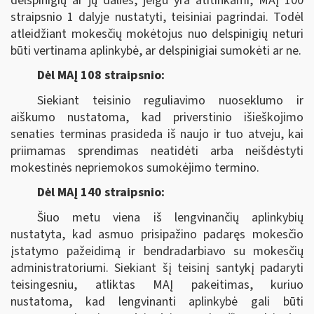
delspinigių ar jų dalies, jeigu yra atitinkami, MAĮ 100
straipsnio 1 dalyje nustatyti, teisiniai pagrindai. Todėl
atleidžiant mokesčių mokėtojus nuo delspinigių neturi
būti vertinama aplinkybė, ar delspinigiai sumokėti ar ne.
Dėl MAĮ 108 straipsnio:
Siekiant teisinio reguliavimo nuoseklumo ir
aiškumo nustatoma, kad priverstinio išieškojimo
senaties terminas prasideda iš naujo ir tuo atveju, kai
priimamas sprendimas neatidėti arba neišdėstyti
mokestinės nepriemokos sumokėjimo termino.
Dėl MAĮ 140 straipsnio:
Šiuo metu viena iš lengvinančių aplinkybių
nustatyta, kad asmuo prisipažino padaręs mokesčio
įstatymo pažeidimą ir bendradarbiavo su mokesčių
administratoriumi. Siekiant šį teisinį santykį padaryti
teisingesniu, atliktas MAĮ pakeitimas, kuriuo
nustatoma, kad lengvinanti aplinkybė gali būti