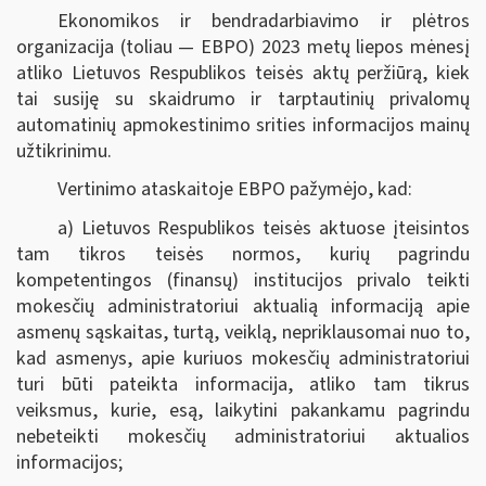
Ekonomikos ir bendradarbiavimo ir plėtros
organizacija (toliau — EBPO) 2023 metų liepos mėnesį
atliko Lietuvos Respublikos teisės aktų peržiūrą, kiek
tai susiję su skaidrumo ir tarptautinių privalomų
automatinių apmokestinimo srities informacijos mainų
užtikrinimu.
Vertinimo ataskaitoje EBPO pažymėjo, kad:
a) Lietuvos Respublikos teisės aktuose įteisintos
tam tikros teisės normos, kurių pagrindu
kompetentingos (finansų) institucijos privalo teikti
mokesčių administratoriui aktualią informaciją apie
asmenų sąskaitas, turtą, veiklą, nepriklausomai nuo to,
kad asmenys, apie kuriuos mokesčių administratoriui
turi būti pateikta informacija, atliko tam tikrus
veiksmus, kurie, esą, laikytini pakankamu pagrindu
nebeteikti mokesčių administratoriui aktualios
informacijos;