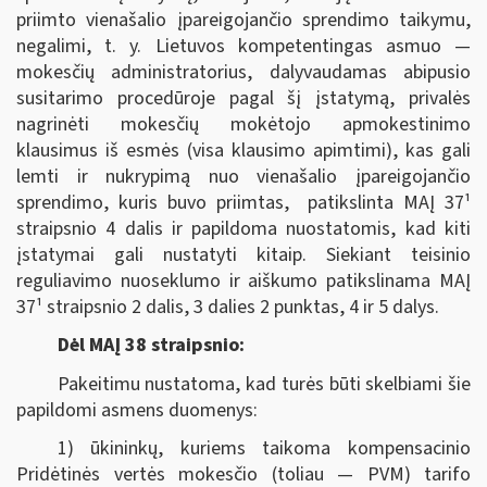
priimto vienašalio įpareigojančio sprendimo taikymu,
negalimi, t. y. Lietuvos kompetentingas asmuo —
mokesčių administratorius, dalyvaudamas abipusio
susitarimo procedūroje pagal šį įstatymą, privalės
nagrinėti mokesčių mokėtojo apmokestinimo
klausimus iš esmės (visa klausimo apimtimi), kas gali
lemti ir nukrypimą nuo vienašalio įpareigojančio
sprendimo, kuris buvo priimtas, patikslinta MAĮ 37¹
straipsnio 4 dalis ir papildoma nuostatomis, kad kiti
įstatymai gali nustatyti kitaip. Siekiant teisinio
reguliavimo nuoseklumo ir aiškumo patikslinama MAĮ
37¹ straipsnio 2 dalis, 3 dalies 2 punktas, 4 ir 5 dalys.
Dėl MAĮ 38 straipsnio:
Pakeitimu nustatoma, kad turės būti skelbiami šie
papildomi asmens duomenys:
1) ūkininkų, kuriems taikoma kompensacinio
Pridėtinės vertės mokesčio (toliau — PVM) tarifo