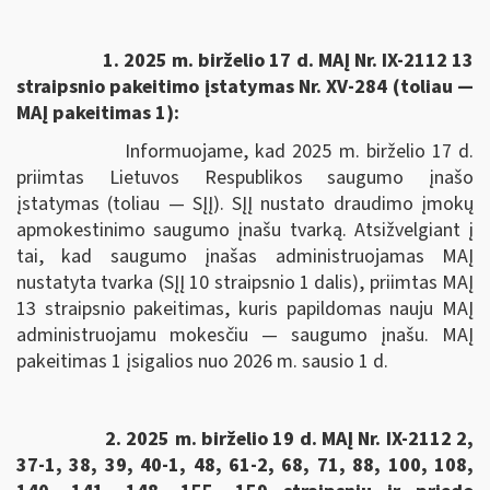
1. 2025 m. birželio 17 d. MAĮ Nr. IX-2112 13
straipsnio pakeitimo įstatymas Nr. XV-284 (toliau —
MAĮ pakeitimas 1):
Informuojame, kad 2025 m. birželio 17 d.
priimtas Lietuvos Respublikos saugumo įnašo
įstatymas (toliau — SĮĮ). SĮĮ nustato draudimo įmokų
apmokestinimo saugumo įnašu tvarką. Atsižvelgiant į
tai, kad saugumo įnašas administruojamas MAĮ
nustatyta tvarka (SĮĮ 10 straipsnio 1 dalis), priimtas MAĮ
13 straipsnio pakeitimas, kuris papildomas nauju MAĮ
administruojamu mokesčiu — saugumo įnašu. MAĮ
pakeitimas 1 įsigalios nuo 2026 m. sausio 1 d.
2. 2025 m. birželio 19 d. MAĮ Nr. IX-2112 2,
37-1, 38, 39, 40-1, 48, 61-2, 68, 71, 88, 100, 108,