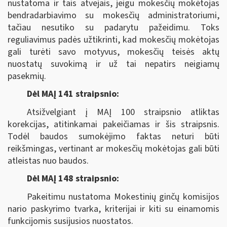
nustatoma ir tais atvejais, jeigu mokesčių mokėtojas
bendradarbiavimo su mokesčių administratoriumi,
tačiau nesutiko su padarytu pažeidimu. Toks
reguliavimus padės užtikrinti, kad mokesčių mokėtojas
gali turėti savo motyvus, mokesčių teisės aktų
nuostatų suvokimą ir už tai nepatirs neigiamų
pasekmių.
Dėl MAĮ 141 straipsnio:
Atsižvelgiant į MAĮ 100 straipsnio atliktas
korekcijas, atitinkamai pakeičiamas ir šis straipsnis.
Todėl baudos sumokėjimo faktas neturi būti
reikšmingas, vertinant ar mokesčių mokėtojas gali būti
atleistas nuo baudos.
Dėl MAĮ 148 straipsnio:
Pakeitimu nustatoma Mokestinių ginčų komisijos
nario paskyrimo tvarka, kriterijai ir kiti su einamomis
funkcijomis susijusios nuostatos.