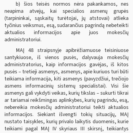
b) šios teisės normos nėra pakankamos, nes
neapima atvejų, kai specialios asmenų grupės
(tarpininkai, sąskaitų turėtojai, jų atstovai) atlieka
tyčinius veiksmus, esą, sudarančius pagrindą nebeteikti
aktualios informacijos apie juos mokesčių
administratoriui.
MAĮ 48 straipsnyje apibrėžiamuose teisiniuose
santykiuose, iš vienos pusės, dalyvauja mokesčių
administratorius, kaip informacijos gavėjas, iš kitos
pusės – tretieji asmenys, asmenys, apie kuriuos turi būti
teikiama informacija, kiti asmenys (pavyzdžiui, trečiojo
asmens informacinių sistemų specialistai). Visi šie
asmenys gali vykdyti veikas, kurių tikslas – sukurti tikrai
ar tariamai reikšmingas aplinkybes, kurių pagrindu, esą,
nebereikia mokesčių administratoriui teikti aktualios
informacijos. Siekiant išvengti tokių situacijų, MAĮ
nustato taisykles, kurių privalo laikytis duomenis, kurie
teikiami pagal MAĮ IV skyriaus III skirsnį, teikiantys