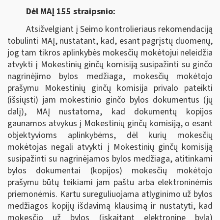
Dėl MAĮ 155 straipsnio:
Atsižvelgiant į Seimo kontrolieriaus rekomendaciją
tobulinti MAĮ, nustatant, kad, esant pagrįstų duomenų,
jog tam tikros aplinkybės mokesčių mokėtojui neleidžia
atvykti į Mokestinių ginčų komisiją susipažinti su ginčo
nagrinėjimo bylos medžiaga, mokesčių mokėtojo
prašymu Mokestinių ginčų komisija privalo pateikti
(išsiųsti) jam mokestinio ginčo bylos dokumentus (jų
dalį), MAĮ nustatoma, kad dokumentų kopijos
gaunamos atvykus į Mokestinių ginčų komisiją, o esant
objektyvioms aplinkybėms, dėl kurių mokesčių
mokėtojas negali atvykti į Mokestinių ginčų komisiją
susipažinti su nagrinėjamos bylos medžiaga, atitinkami
bylos dokumentai (kopijos) mokesčių mokėtojo
prašymu būtų teikiami jam paštu arba elektroninėmis
priemonėmis. Kartu sureguliuojama atlyginimo už bylos
medžiagos kopijų išdavimą klausimą ir nustatyti, kad
mokesčio už bylos (įskaitant elektroninę bylą)