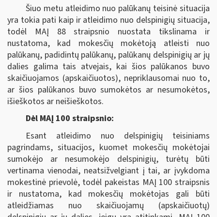
Šiuo metu atleidimo nuo palūkanų teisinė situacija
yra tokia pati kaip ir atleidimo nuo delspinigių situacija,
todėl MAĮ 88 straipsnio nuostata tikslinama ir
nustatoma, kad mokesčių mokėtoją atleisti nuo
palūkanų, padidintų palūkanų, palūkanų delspinigių ar jų
dalies galima tais atvejais, kai šios palūkanos buvo
skaičiuojamos (apskaičiuotos), nepriklausomai nuo to,
ar šios palūkanos buvo sumokėtos ar nesumokėtos,
išieškotos ar neišieškotos.
Dėl MAĮ 100 straipsnio:
Esant atleidimo nuo delspinigių teisiniams
pagrindams, situacijos, kuomet mokesčių mokėtojai
sumokėjo ar nesumokėjo delspinigių, turėtų būti
vertinama vienodai, neatsižvelgiant į tai, ar įvykdoma
mokestinė prievolė, todėl pakeistas MAĮ 100 straipsnis
ir nustatoma, kad mokesčių mokėtojas gali būti
atleidžiamas nuo skaičiuojamų (apskaičiuotų)