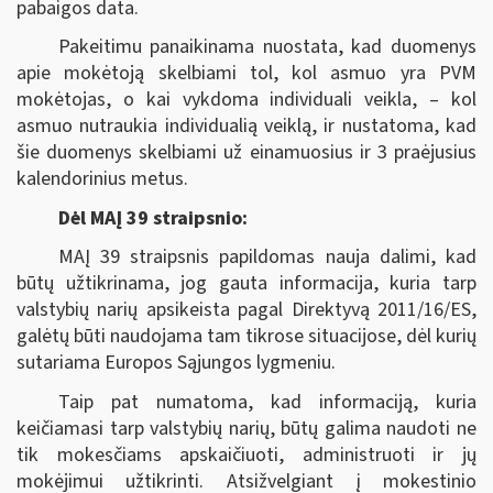
pabaigos data.
Pakeitimu panaikinama nuostata, kad duomenys
apie mokėtoją skelbiami tol, kol asmuo yra PVM
mokėtojas, o kai vykdoma individuali veikla, ‒ kol
asmuo nutraukia individualią veiklą, ir nustatoma, kad
šie duomenys skelbiami už einamuosius ir 3 praėjusius
kalendorinius metus.
Dėl MAĮ 39 straipsnio:
MAĮ 39 straipsnis papildomas nauja dalimi, kad
būtų užtikrinama, jog gauta informacija, kuria tarp
valstybių narių apsikeista pagal Direktyvą 2011/16/ES,
galėtų būti naudojama tam tikrose situacijose, dėl kurių
sutariama Europos Sąjungos lygmeniu.
Taip pat numatoma, kad informaciją, kuria
keičiamasi tarp valstybių narių, būtų galima naudoti ne
tik mokesčiams apskaičiuoti, administruoti ir jų
mokėjimui užtikrinti. Atsižvelgiant į mokestinio