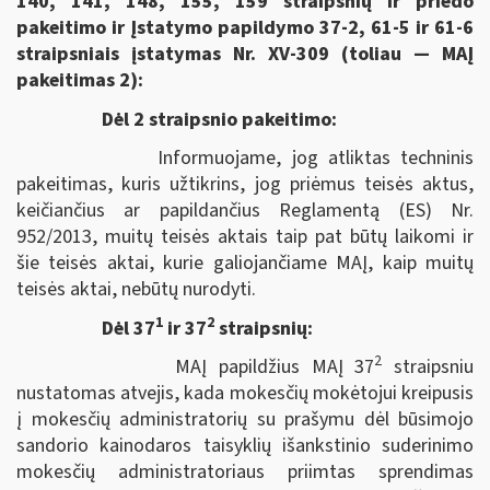
140, 141, 148, 155, 159 straipsnių ir priedo
pakeitimo ir Įstatymo papildymo 37-2, 61-5 ir 61-6
straipsniais įstatymas Nr. XV-309 (toliau — MAĮ
pakeitimas 2):
Dėl 2 straipsnio pakeitimo:
Informuojame, jog atliktas techninis
pakeitimas, kuris užtikrins, jog priėmus teisės aktus,
keičiančius ar papildančius Reglamentą (ES) Nr.
952/2013, muitų teisės aktais taip pat būtų laikomi ir
šie teisės aktai, kurie galiojančiame MAĮ, kaip muitų
teisės aktai, nebūtų nurodyti.
1
2
Dėl 37
ir 37
straipsnių:
2
MAĮ papildžius MAĮ 37
straipsniu
nustatomas atvejis, kada mokesčių mokėtojui kreipusis
į mokesčių administratorių su prašymu dėl būsimojo
sandorio kainodaros taisyklių išankstinio suderinimo
mokesčių administratoriaus priimtas sprendimas