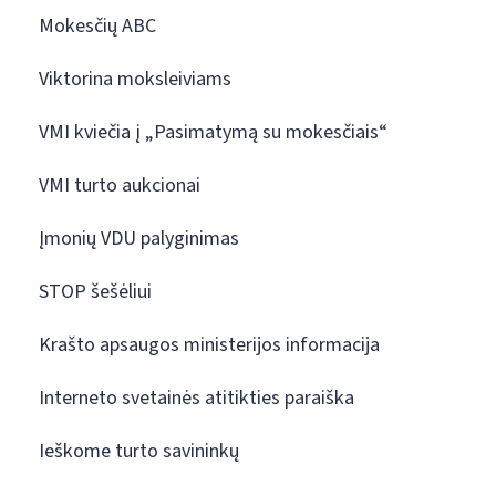
Mokesčių ABC
Viktorina moksleiviams
VMI kviečia į „Pasimatymą su mokesčiais“
VMI turto aukcionai
Įmonių VDU palyginimas
STOP šešėliui
Krašto apsaugos ministerijos informacija
Interneto svetainės atitikties paraiška
Ieškome turto savininkų