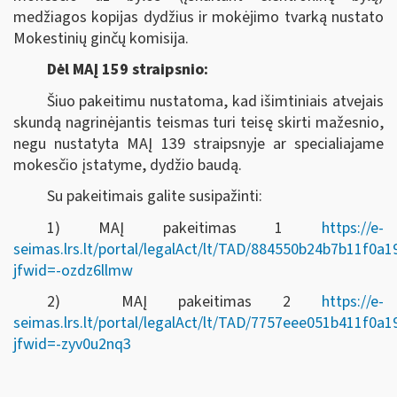
medžiagos kopijas dydžius ir mokėjimo tvarką nustato
Mokestinių ginčų komisija.
Dėl MAĮ 159 straipsnio:
Šiuo pakeitimu nustatoma, kad išimtiniais atvejais
skundą nagrinėjantis teismas turi teisę skirti mažesnio,
negu nustatyta MAĮ 139 straipsnyje ar specialiajame
mokesčio įstatyme, dydžio baudą.
Su pakeitimais galite susipažinti:
1) MAĮ pakeitimas 1
https://e-
seimas.lrs.lt/portal/legalAct/lt/TAD/884550b24b7b11f0a
jfwid=-ozdz6llmw
2) MAĮ pakeitimas 2
https://e-
seimas.lrs.lt/portal/legalAct/lt/TAD/7757eee051b411f0a
jfwid=-zyv0u2nq3