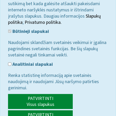
sutikimą bet kada galėsite atšaukti pakeisdami
interneto naršyklės nustatymus ir ištrindami
įrašytus slapukus. Daugiau informacijos
Slapukų
politika
;
Privatumo politika.
Būtinieji slapukai
Naudojami sklandžiam svetainės veikimui ir įgalina
pagrindines svetainės funkcijas. Be šių slapukų
svetainė negali tinkamai veikti.
Analitiniai slapukai
Renka statistinę informaciją apie svetainės
naudojimą ir naudojami Jūsų naršymo patirties
gerinimui.
PATVIRTINTI
Visus slapukus
PATVIRTINTI