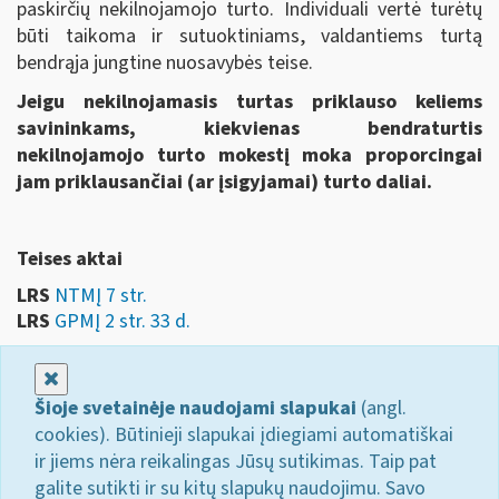
paskirčių nekilnojamojo turto. Individuali vertė turėtų
būti taikoma ir sutuoktiniams, valdantiems turtą
bendrąja jungtine nuosavybės teise.
Jeigu nekilnojamasis turtas priklauso keliems
savininkams, kiekvienas bendraturtis
nekilnojamojo turto mokestį moka proporcingai
jam priklausančiai (ar įsigyjamai) turto daliai.
Teises aktai
LRS
NTMĮ 7 str.
LRS
GPMĮ 2 str. 33 d.
Uždaryti
Šioje svetainėje naudojami slapukai
(angl.
cookies). Būtinieji slapukai įdiegiami automatiškai
ir jiems nėra reikalingas Jūsų sutikimas. Taip pat
galite sutikti ir su kitų slapukų naudojimu. Savo