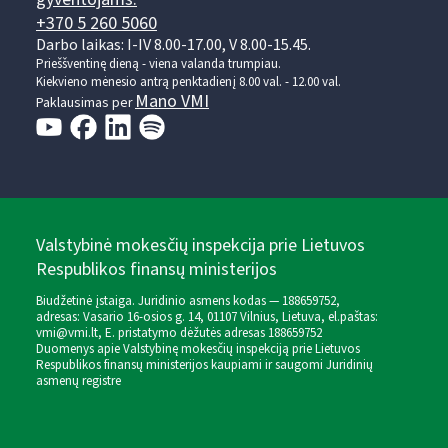
+370 5 260 5060
Darbo laikas: I-IV 8.00-17.00, V 8.00-15.45.
Prieššventinę dieną - viena valanda trumpiau.
Kiekvieno mėnesio antrą penktadienį 8.00 val. - 12.00 val.
Mano VMI
Paklausimas per
Valstybinė mokesčių inspekcija prie Lietuvos
Respublikos finansų ministerijos
Biudžetinė įstaiga. Juridinio asmens kodas — 188659752,
adresas: Vasario 16-osios g. 14, 01107 Vilnius, Lietuva, el.paštas:
vmi@vmi.lt
, E. pristatymo dėžutės adresas 188659752
Duomenys apie Valstybinę mokesčių inspekciją prie Lietuvos
Respublikos finansų ministerijos kaupiami ir saugomi Juridinių
asmenų registre