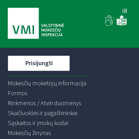
Prisijungti
Mokesčių mokėtojų informacija
Formos
Rinkmenos / Atviri duomenys
Skaičiuoklės ir pagalbininkai
Sąskaitos ir įmokų kodai
Mokesčių žinynas