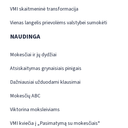
VMI skaitmeninė transformacija
Vienas langelis prievolėms valstybei sumokėti
NAUDINGA
Mokesčiai ir jų dydžiai
Atsiskaitymas grynaisiais pinigais
Dažniausiai užduodami klausimai
Mokesčių ABC
Viktorina moksleiviams
VMI kviečia į „Pasimatymą su mokesčiais“