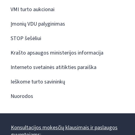
VMI turto aukcionai
Įmonių VDU palyginimas
STOP šešėliui
Krašto apsaugos ministerijos informacija
Interneto svetainės atitikties paraiška
Ieškome turto savininkų
Nuorodos
Konsultacijos mokesčių klausimais ir paslaugos
gyventojams: