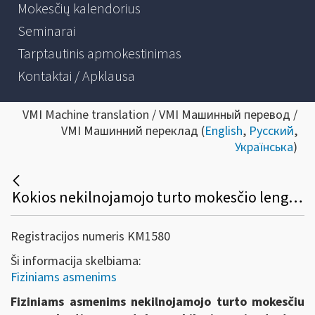
Mokesčių kalendorius
Seminarai
Tarptautinis apmokestinimas
Kontaktai / Apklausa
VMI Machine translation / VMI Машинный перевод /
VMI Машинний переклад (
English
,
Русский
,
Українська
)
Kokios nekilnojamojo turto mokesčio lengvatos taikomos fiziniams asmenims?
Registracijos numeris KM1580
Ši informacija skelbiama:
Fiziniams asmenims
Fiziniams asmenims n
ekilnojamojo turto mokesčiu