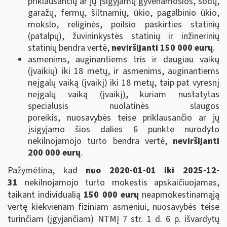
priklausančių ar jų įsigyjamų gyvenamosios, sodų,
garažų, fermų, šiltnamių, ūkio, pagalbinio ūkio,
mokslo, religinės, poilsio paskirties statinių
(patalpų), žuvininkystės statinių ir inžinerinių
statinių bendra vertė,
neviršijanti 150 000 eurų
.
asmenims, auginantiems tris ir daugiau vaikų
(įvaikių) iki 18 metų, ir asmenims, auginantiems
neįgalų vaiką (įvaikį) iki 18 metų, taip pat vyresnį
neįgalų vaiką (įvaikį), kuriam nustatytas
specialusis nuolatinės slaugos
poreikis, nuosavybės teise priklausančio ar jų
įsigyjamo šios dalies 6 punkte nurodyto
nekilnojamojo turto bendra vertė,
neviršijanti
200 000 eurų
.
Pažymėtina, kad
nuo 2020-01-01 iki 2025-12-
31
nekilnojamojo turto mokestis apskaičiuojamas,
taikant individualią
150 000 eurų
neapmokestinamąją
vertę kiekvienam fiziniam asmeniui, nuosavybės teise
turinčiam (įgyjančiam) NTMĮ 7 str. 1 d. 6 p. išvardytų