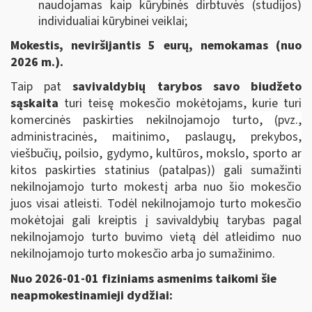
naudojamas kaip kūrybinės dirbtuvės (studijos)
individualiai kūrybinei veiklai;
Mokestis, neviršijantis 5 eurų, nemokamas (nuo
2026 m.).
Taip pat
savivaldybių tarybos savo biudžeto
sąskaita
turi teisę mokesčio mokėtojams, kurie turi
komercinės paskirties nekilnojamojo turto, (pvz.,
administracinės, maitinimo, paslaugų, prekybos,
viešbučių, poilsio, gydymo, kultūros, mokslo, sporto ar
kitos paskirties statinius (patalpas)
) gali sumažinti
nekilnojamojo turto mokestį arba nuo šio mokesčio
juos visai atleisti. Todėl nekilnojamojo turto mokesčio
mokėtojai gali kreiptis į savivaldybių tarybas pagal
nekilnojamojo turto buvimo vietą dėl atleidimo nuo
nekilnojamojo turto mokesčio arba jo sumažinimo.
Nuo 2026-01-01 fiziniams asmenims taikomi šie
neapmokestinamieji dydžiai: