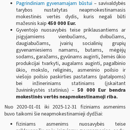
Pagrindiniam gyvenamajam būstui
– savivaldybės
tarybos nustatytas neapmokestinamasis
mokestinės vertės dydis, kuris negali būti
mažesnis kaip
450 000 Eur.
Gyventojo nuosavybės teise priklausantiems ar
įsigyjamiems vienbučiams, dvibučiams,
daugiabučiams, įvairių socialinių grupių
gyvenamiesiems namams, butams, mėgėjų
sodams, garažams, gyvūnams auginti, žemės ūkio
produkcijai tvarkyti, augalams auginti, pagalbinio
ūkio, mokslo, religinės, asmeninio poilsio ir
viešojo poilsio paskirties pastatams (patalpoms)
bei inžineriniams statiniams (įskaitant
žuvininkystės statinius) –
50 000 Eur bendra
mokestinės vertės
neapmokestinamoji riba.
Nuo 2020-01-01 iki 2025-12-31 fiziniams asmenims
buvo taikomi šie neapmokestinamieji dydžiai:
fiziniams asmenims nuosavybės teise