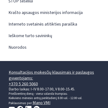
STOP šešėliui
Krašto apsaugos ministerijos informacija
Interneto svetainės atitikties paraiška
Ieškome turto savininkų
Nuorodos
Konsultacijos mokesčių klausimais ir paslaugos
gyventojams:
+370 5 260 5060
Darbo laikas: I-IV 8.00-17.00, V 8.00-15.45.
Prieššventinę dieną - viena valanda trumpiau.
Kiekvieno mėnesio antrą penktadienį 8.00 val. - 12.00 val.
Mano VMI
Paklausimas per