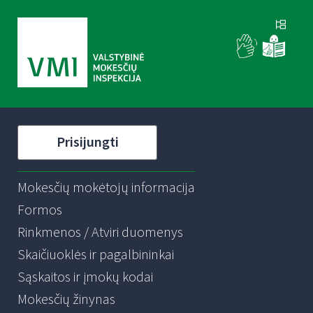
Prisijungti
Mokesčių mokėtojų informacija
Formos
Rinkmenos / Atviri duomenys
Skaičiuoklės ir pagalbininkai
Sąskaitos ir įmokų kodai
Mokesčių žinynas