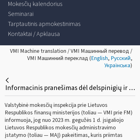
Mokesčių kalendorius
Seminarai
Tarptautinis apmokestinimas
Kontaktai / Apklausa
VMI Machine translation / VMI Машинный перевод /
VMI Машинний переклад (
English
,
Русский
,
Українська
)
Informacinis pranešimas dėl delspinigių ir palūkanų dydžio
Valstybinė mokesčių inspekcija prie Lietuvos
Respublikos finansų ministerijos (toliau — VMI prie FM)
informuoja, jog nuo 2023 m. gegužės 1 d. įsigaliojo
Lietuvos Respublikos mokesčių administravimo
įstatymo (toliau — MAĮ) pakeitimas, kuris priimtas