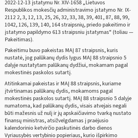
2022-12-13 įstatymu Nr. XIV-1658 „Lietuvos
Respublikos mokesčių administravimo įstatymo Nr. IX-
2112 2, 3, 12, 13, 25, 26, 32, 33, 38, 39, 401, 87, 88, 99,
1042, 126, 139, 140, 164 straipsnių, priedo pakeitimo ir
įstatymo papildymo 613 straipsniu įstatymas“ (toliau —
Pakeitimas).
Pakeitimu buvo pakeistas MAĮ 87 straipsnis, kuris
nustatė, jog palūkanų dydis lygus MAĮ 88 straipsnio 5
dalyje nustatytam palūkanų dydžiui, mokamam pagal
mokestinės paskolos sutartį.
Atitinkamai pakeistas ir MAĮ 88 straipsnis, kuriame
įtvirtinamas palūkanų dydis, mokamoms pagal
mokestinės paskolos sutartį. MAĮ 88 straipsnio 5 dalyje
numatoma, kad palūkanų dydis, visais atvejais negali
būti mažesnis už nulį ir jų apskaičiavimo tvarką nustato
finansų ministras, atsižvelgdamas į praėjusio
kalendorinio ketvirčio paskutinės darbo dienos
Vyriausybės vertybinio popieriaus, kurio išpirkimo