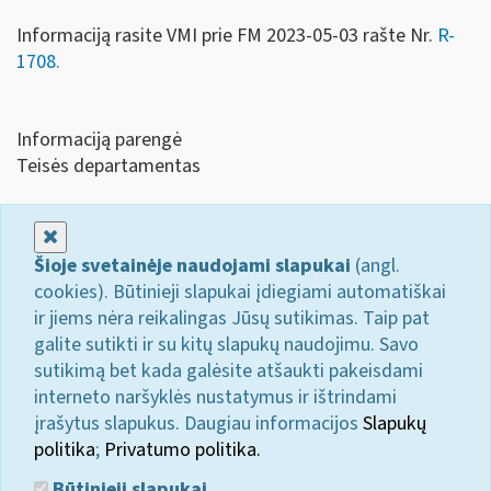
Informaciją rasite VMI prie FM 2023-05-03 rašte Nr.
R-
1708.
Informaciją parengė
Teisės departamentas
Uždaryti
Šioje svetainėje naudojami slapukai
(angl.
cookies). Būtinieji slapukai įdiegiami automatiškai
ir jiems nėra reikalingas Jūsų sutikimas. Taip pat
galite sutikti ir su kitų slapukų naudojimu. Savo
sutikimą bet kada galėsite atšaukti pakeisdami
interneto naršyklės nustatymus ir ištrindami
įrašytus slapukus. Daugiau informacijos
Slapukų
politika
;
Privatumo politika.
Būtinieji slapukai