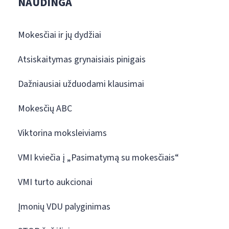
NAUDINGA
Mokesčiai ir jų dydžiai
Atsiskaitymas grynaisiais pinigais
Dažniausiai užduodami klausimai
Mokesčių ABC
Viktorina moksleiviams
VMI kviečia į „Pasimatymą su mokesčiais“
VMI turto aukcionai
Įmonių VDU palyginimas