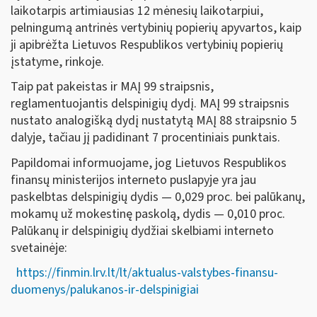
laikotarpis artimiausias 12 mėnesių laikotarpiui,
pelningumą antrinės vertybinių popierių apyvartos, kaip
ji apibrėžta Lietuvos Respublikos vertybinių popierių
įstatyme, rinkoje.
Taip pat pakeistas ir MAĮ 99 straipsnis,
reglamentuojantis delspinigių dydį. MAĮ 99 straipsnis
nustato analogišką dydį nustatytą MAĮ 88 straipsnio 5
dalyje, tačiau jį padidinant 7 procentiniais punktais.
Papildomai informuojame, jog Lietuvos Respublikos
finansų ministerijos interneto puslapyje yra jau
paskelbtas delspinigių dydis — 0,029 proc. bei palūkanų,
mokamų už mokestinę paskolą, dydis — 0,010 proc.
Palūkanų ir delspinigių dydžiai skelbiami interneto
svetainėje:
https://finmin.lrv.lt/lt/aktualus-valstybes-finansu-
duomenys/palukanos-ir-delspinigiai