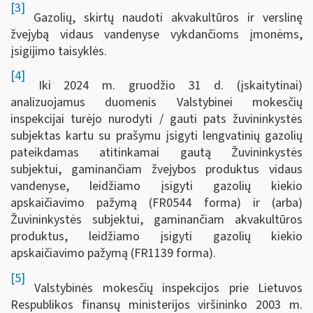
[3]
Gazolių, skirtų naudoti akvakultūros ir verslinę
žvejybą vidaus vandenyse vykdančioms įmonėms,
įsigijimo taisyklės.
[4]
Iki 2024 m. gruodžio 31 d. (įskaitytinai)
analizuojamus duomenis Valstybinei mokesčių
inspekcijai turėjo nurodyti / gauti pats žuvininkystės
subjektas kartu su prašymu įsigyti lengvatinių gazolių
pateikdamas atitinkamai gautą Žuvininkystės
subjektui, gaminančiam žvejybos produktus vidaus
vandenyse, leidžiamo įsigyti gazolių kiekio
apskaičiavimo pažymą (FR0544 forma) ir (arba)
Žuvininkystės subjektui, gaminančiam akvakultūros
produktus, leidžiamo įsigyti gazolių kiekio
apskaičiavimo pažymą (FR1139 forma).
[5]
Valstybinės mokesčių inspekcijos prie Lietuvos
Respublikos finansų ministerijos viršininko 2003 m.