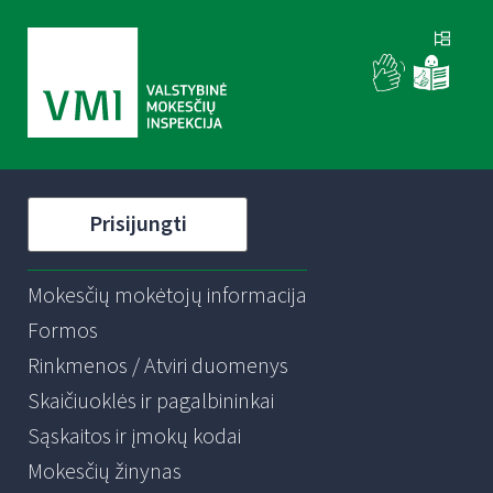
Prisijungti
Mokesčių mokėtojų informacija
Formos
Rinkmenos / Atviri duomenys
Skaičiuoklės ir pagalbininkai
Sąskaitos ir įmokų kodai
Mokesčių žinynas