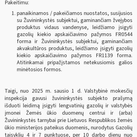
Pakeitimu:
panaikinamos / pakeičiamos nuostatos, susijusios
su Žuvininkystės subjektui, gaminančiam žvejybos
produktus vidaus vandenyse, leidžiamo įsigyti
gazolių kiekio apskaičiavimo pažymos FR0544
forma ir Žuvininkystės subjektui, gaminančiam
akvakultūros produktus, leidžiamo įsigyti gazolių
kiekio apskaičiavimo pažymos FR1139 forma.
Atitinkamai pripažįstamos netekusiomis galios
minėtosios formos.
Taigi, nuo 2025 m. sausio 1 d. Valstybinė mokesčių
inspekcija gavusi žuvininkystės subjekto prašymą
išduoti leidimą įsigyti lengvatinių gazolių ir valstybės
įmonei Žemės ūkio duomenų centrui ir (arba)
Žuvininkystės tarnybai prie Lietuvos Respublikos žemės
ūkio ministerijos pateikus duomenis, nurodytus Gazolių
taisyklių 4 ir 7 punktuose, per 10 darbo dienų nuo