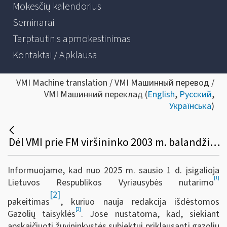
Mokesčių kalendorius
Seminarai
Tarptautinis apmokestinimas
Kontaktai / Apklausa
VMI Machine translation / VMI Машинный перевод /
VMI Машинний переклад (
English
,
Русский
,
Українська
)
Dėl VMI prie FM viršininko 2003 m. balandžio 30 d. įsakymo Nr. V-131 pakeitimo (duomenų teikimo pokyčiai žuvininkystės subjektams, siekiantiems gauti žuvininkystės subjekto leidimą įsigyti lengvatinių gazolių)
Informuojame, kad nuo 2025 m. sausio 1 d. įsigalioja
[1]
Lietuvos Respublikos Vyriausybės nutarimo
[2]
pakeitimas
, kuriuo nauja redakcija išdėstomos
[3]
Gazolių taisyklės
. Jose nustatoma, kad, siekiant
apskaičiuoti žuvininkystės subjektui priklausantį gazolių