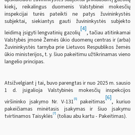
kiekį, reikalingus duomenis Valstybinei mokesčių
inspekcijai turės pateikti ne patys žuvininkystės
subjektai, siekiantys gauti žuvininkystės subjekto
[4]
leidimą įsigyti lengvatinių gazolių
, tačiau atitinkamai
Valstybės įmonė Žemės ūkio duomenų centras ir (arba)
Žuvininkystės tarnyba prie Lietuvos Respublikos žemės
ūkio ministerijos, t. y. šiuo pakeitimu užtikrinamas vieno
langelio principas.
Atsižvelgiant į tai, buvo parengtas ir nuo 2025 m. sausio
1 d. įsigalioja Valstybinės mokesčių inspekcijos
[6]
[5]
viršininko įsakymo Nr. V-131
pakeitimas
, kuriuo
pakeičiamas minėtasis įsakymas ir šiuo įsakymu
[7]
tvirtinamos Taisyklės
(toliau abu kartu - Pakeitimas).