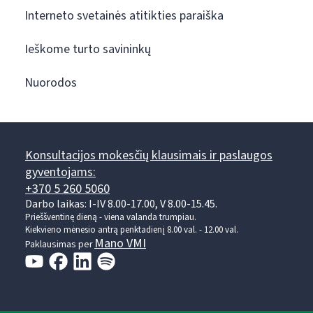
Interneto svetainės atitikties paraiška
Ieškome turto savininkų
Nuorodos
Konsultacijos mokesčių klausimais ir paslaugos
gyventojams:
+370 5 260 5060
Darbo laikas: I-IV 8.00-17.00, V 8.00-15.45.
Prieššventinę dieną - viena valanda trumpiau.
Kiekvieno mėnesio antrą penktadienį 8.00 val. - 12.00 val.
Mano VMI
Paklausimas per