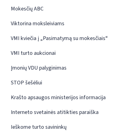
Mokesčių ABC
Viktorina moksleiviams
VMI kviečia į „Pasimatymą su mokesčiais“
VMI turto aukcionai
Įmonių VDU palyginimas
STOP šešėliui
Krašto apsaugos ministerijos informacija
Interneto svetainės atitikties paraiška
Ieškome turto savininkų