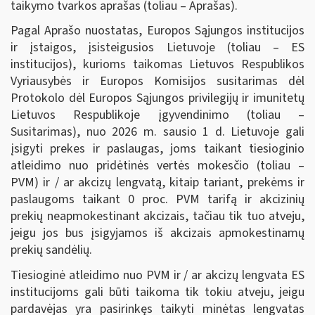
taikymo tvarkos aprašas (toliau – Aprašas).
Pagal Aprašo nuostatas, Europos Sąjungos institucijos
ir įstaigos, įsisteigusios Lietuvoje (toliau – ES
institucijos), kurioms taikomas Lietuvos Respublikos
Vyriausybės ir Europos Komisijos susitarimas dėl
Protokolo dėl Europos Sąjungos privilegijų ir imunitetų
Lietuvos Respublikoje įgyvendinimo (toliau –
Susitarimas), nuo 2026 m. sausio 1 d. Lietuvoje gali
įsigyti prekes ir paslaugas, joms taikant tiesioginio
atleidimo nuo pridėtinės vertės mokesčio (toliau –
PVM) ir / ar akcizų lengvatą, kitaip tariant, prekėms ir
paslaugoms taikant 0 proc. PVM tarifą ir akcizinių
prekių neapmokestinant akcizais, tačiau tik tuo atveju,
jeigu jos bus įsigyjamos iš akcizais apmokestinamų
prekių sandėlių.
Tiesioginė atleidimo nuo PVM ir / ar akcizų lengvata ES
institucijoms gali būti taikoma tik tokiu atveju, jeigu
pardavėjas yra pasirinkęs taikyti minėtas lengvatas