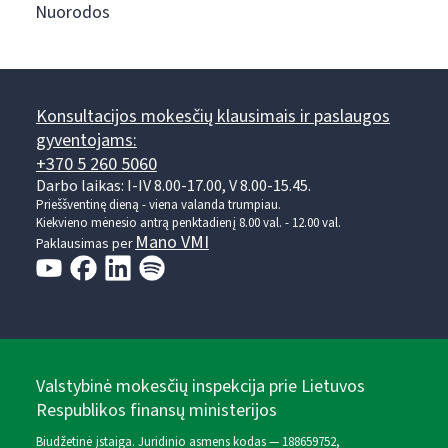
Nuorodos
Konsultacijos mokesčių klausimais ir paslaugos
gyventojams:
+370 5 260 5060
Darbo laikas: I-IV 8.00-17.00, V 8.00-15.45.
Prieššventinę dieną - viena valanda trumpiau.
Kiekvieno mėnesio antrą penktadienį 8.00 val. - 12.00 val.
Mano VMI
Paklausimas per
Valstybinė mokesčių inspekcija prie Lietuvos
Respublikos finansų ministerijos
Biudžetinė įstaiga. Juridinio asmens kodas — 188659752,