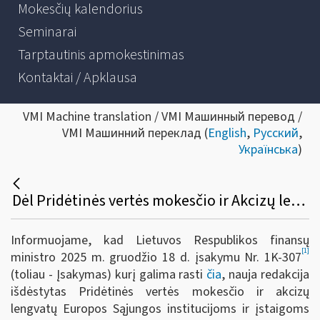
Mokesčių kalendorius
Seminarai
Tarptautinis apmokestinimas
Kontaktai / Apklausa
VMI Machine translation / VMI Машинный перевод /
VMI Машинний переклад (
English
,
Русский
,
Українська
)
Dėl Pridėtinės vertės mokesčio ir Akcizų lengvatų taikymo Europos Sąjungos institucijoms ir įstaigoms
Informuojame, kad Lietuvos Respublikos finansų
[1]
ministro 2025 m. gruodžio 18 d. įsakymu Nr. 1K-307
(toliau - Įsakymas)
kurį galima rasti
čia
, nauja redakcija
išdėstytas Pridėtinės vertės mokesčio ir akcizų
lengvatų Europos Sąjungos institucijoms ir įstaigoms