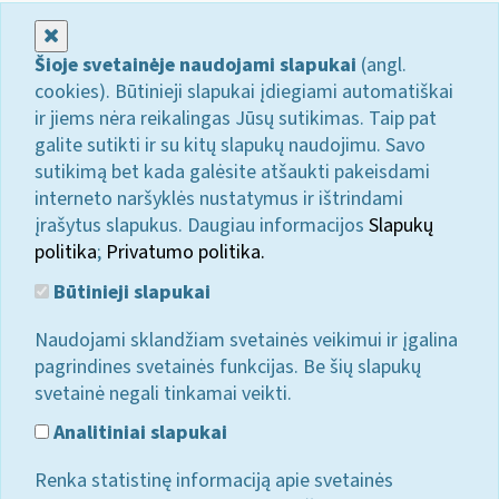
Uždaryti
Šioje svetainėje naudojami slapukai
(angl.
cookies). Būtinieji slapukai įdiegiami automatiškai
ir jiems nėra reikalingas Jūsų sutikimas. Taip pat
galite sutikti ir su kitų slapukų naudojimu. Savo
sutikimą bet kada galėsite atšaukti pakeisdami
interneto naršyklės nustatymus ir ištrindami
įrašytus slapukus. Daugiau informacijos
Slapukų
politika
;
Privatumo politika.
Būtinieji slapukai
Naudojami sklandžiam svetainės veikimui ir įgalina
pagrindines svetainės funkcijas. Be šių slapukų
svetainė negali tinkamai veikti.
Analitiniai slapukai
Renka statistinę informaciją apie svetainės