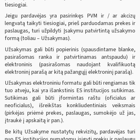
tiesiogiai.
Jeigu pardavėjas yra pasirinkęs PVM ir / ar akcizų
lengvatą taikyti tiesiogiai, prieš parduodamas prekes ir
paslaugas, turi užpildyti Įsakymu patvirtintą užsakymo
formą (toliau – Užsakymas).
Užsakymas gali būti popierinis (spausdintame blanke,
pasirašomas ranka ir patvirtinamas antspaudu) ir
elektroninis (pasirašomas naudojant kvalifikuotą
elektroninį parašą ar kitą pažangųjį elektroninį parašą).
Užsakymas elektroniniu formatu gali būti rengiamas tik
tuo atveju, kai yra išankstinis ES institucijos sutikimas.
Sutikimas gali būti įformintas raštu (oficialus ar
neoficialus), išreikštas konkliudentiniais veiksmais
(pirkėjas priėmė prekes, paslaugas, sumokėjo už jas,
įtraukė į apskaitą ir pan.).
Be kitų Užsakyme nustatytų rekvizitų, pardavėjas turi
nuo ES institucijos numatomų įsigyti prekių ir paslaugų