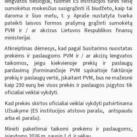
lengvatos tiesiogiai, tuomet ES institucijos turės teisę
sumokėtus mokesčius susigrąžinti iš biudžeto, kaip tai
daroma ir šiuo metu, t. y. Apraše nustatyta tvarka
pateikti laisvos formos prašymą grąžinti sumokėtą
PVM ir / ar akcizus Lietuvos Respublikos finansų
ministerijai.
Atkreiptinas dėmesys, kad pagal Susitarimo nuostatas
prekėms ir paslaugoms PVM ir / ar akcizų lengvatos
taikomos, jeigu kiekvienoje prekių ir paslaugų
pardavimą įforminančioje PVM sąskaitoje faktūroje
prekių ir paslaugų vertė, įskaitant PVM, bus ne mažesnė
kaip 230 eurų bei visos prekės ir paslaugos įsigytos tik
oficialiai veiklai vykdyti.
Kad prekės skirtos oficialiai veiklai vykdyti patvirtinama
Užsakyme (ES institucijos atstovo parašu, antspaudu
arba el. parašu).
Minėti pakeitimai taikomi prekėms ir paslaugoms,
įsigytoms 2026 m. sausio 1 d. ir vėliau.