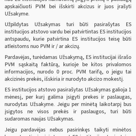
apskaičiuoti PVM bei išskirti akcizus ir juos įrašyti
Užsakyme.
Užpildytas Užsakymas turi būti pasirašytas ES
institucijos atstovo vardu bei patvirtintas ES institucijos
antspaudu, kurie patvirtina ES institucijos teisę būti
atleistoms nuo PVM ir / ar akcizų.
Pardavėjas, turėdamas Užsakymą, ES institucijai išrašo
PVM sąskaitą faktūrą, kurioje be kitos privalomos
informacijos, nurodo 0 proc. PVM tarifą, o jeigu tai
akcizinės prekės, išskiria ir nurodyto akcizo mokestį.
ES institucijos atstovo pasirašytas Užsakymas galioja 1
mėnesį, per kurį galima įsigyti prekes ir paslaugas,
nurodytas Užsakyme. Jeigu per minėtą laikotarpį bus
įsigytos ne visos prekės ir paslaugos, turi būti
sudaromas naujas Užsakymas.
Jeigu pardavėjas nebus pasirinkęs taikyti minėtos