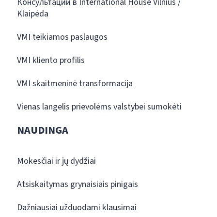
Консультации в International House Vilnius /
Klaipėda
VMI teikiamos paslaugos
VMI kliento profilis
VMI skaitmeninė transformacija
Vienas langelis prievolėms valstybei sumokėti
NAUDINGA
Mokesčiai ir jų dydžiai
Atsiskaitymas grynaisiais pinigais
Dažniausiai užduodami klausimai