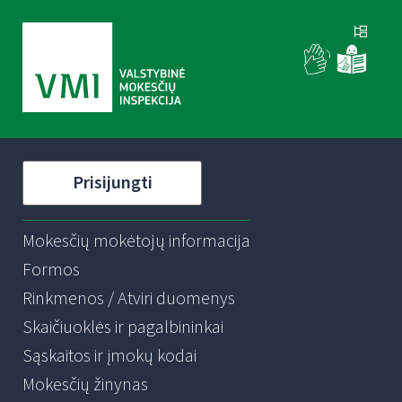
Prisijungti
Mokesčių mokėtojų informacija
Formos
Rinkmenos / Atviri duomenys
Skaičiuoklės ir pagalbininkai
Sąskaitos ir įmokų kodai
Mokesčių žinynas