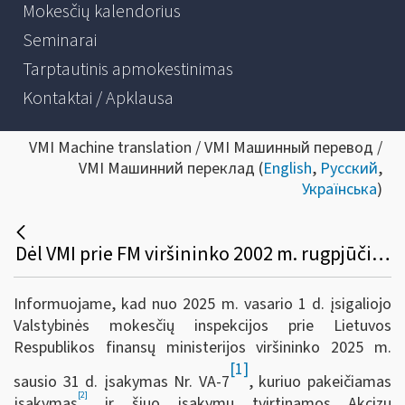
Mokesčių kalendorius
Seminarai
Tarptautinis apmokestinimas
Kontaktai / Apklausa
VMI Machine translation / VMI Машинный перевод /
VMI Машинний переклад (
English
,
Русский
,
Українська
)
Dėl VMI prie FM viršininko 2002 m. rugpjūčio 30 d. įsakymo Nr. 255 pakeitimo (sumokėtų akcizų grąžinimas dėl anglies dioksido dedamosios)
Informuojame, kad nuo 2025 m. vasario 1 d. įsigaliojo
Valstybinės mokesčių inspekcijos prie Lietuvos
Respublikos finansų ministerijos viršininko 2025 m.
[1]
sausio 31 d. įsakymas Nr. VA-7
, kuriuo pakeičiamas
[2]
įsakymas
ir šiuo įsakymu tvirtinamos Akcizų