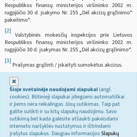
Respublikos finansų ministerijos viršininko 2002 m.
rugpjūčio 30 d. įsakymo Nr. 255 „Dėl akcizų grąžinimo“
pakeitimo“.
[2]
Valstybinės mokesčių inspekcijos prie Lietuvos
Respublikos finansų ministerijos viršininko 2002 m.
rugpjūčio 30 d. įsakymas Nr. 255 „Dėl akcizų grąžinimo“.
[3]
Prašymas grąžinti / įskaityti sumokėtus akcizus.
Uždaryti
Šioje svetainėje naudojami slapukai
(angl.
cookies). Būtinieji slapukai įdiegiami automatiškai
ir jiems nėra reikalingas Jūsų sutikimas. Taip pat
galite sutikti ir su kitų slapukų naudojimu. Savo
sutikimą bet kada galėsite atšaukti pakeisdami
interneto naršyklės nustatymus ir ištrindami
įrašytus slapukus. Daugiau informacijos
Slapukų