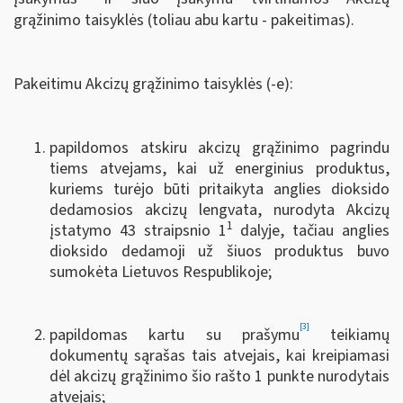
grąžinimo taisyklės (toliau abu kartu - pakeitimas).
Pakeitimu Akcizų grąžinimo taisyklės (-e):
papildomos atskiru akcizų grąžinimo pagrindu
tiems atvejams, kai už energinius produktus,
kuriems turėjo būti pritaikyta anglies dioksido
dedamosios akcizų lengvata, nurodyta Akcizų
1
įstatymo 43 straipsnio 1
dalyje, tačiau anglies
dioksido dedamoji už šiuos produktus buvo
sumokėta Lietuvos Respublikoje;
[3]
papildomas kartu su prašymu
teikiamų
dokumentų sąrašas tais atvejais, kai kreipiamasi
dėl akcizų grąžinimo šio rašto 1 punkte nurodytais
atvejais;