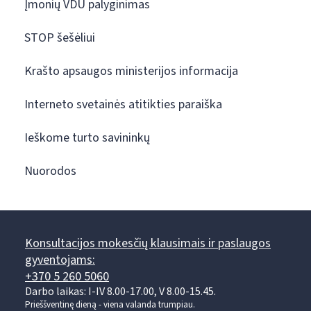
Įmonių VDU palyginimas
STOP šešėliui
Krašto apsaugos ministerijos informacija
Interneto svetainės atitikties paraiška
Ieškome turto savininkų
Nuorodos
Konsultacijos mokesčių klausimais ir paslaugos
gyventojams:
+370 5 260 5060
Darbo laikas: I-IV 8.00-17.00, V 8.00-15.45.
Prieššventinę dieną - viena valanda trumpiau.