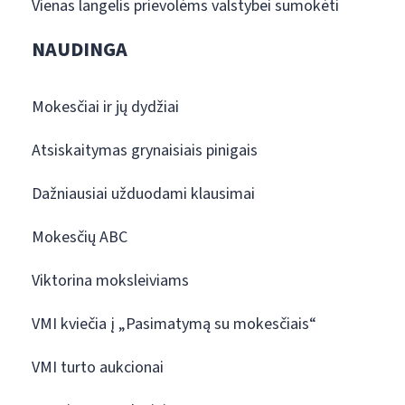
Vienas langelis prievolėms valstybei sumokėti
NAUDINGA
Mokesčiai ir jų dydžiai
Atsiskaitymas grynaisiais pinigais
Dažniausiai užduodami klausimai
Mokesčių ABC
Viktorina moksleiviams
VMI kviečia į „Pasimatymą su mokesčiais“
VMI turto aukcionai