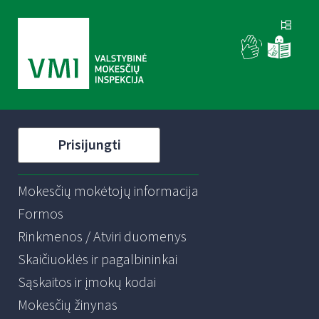
Prisijungti
Mokesčių mokėtojų informacija
Formos
Rinkmenos / Atviri duomenys
Skaičiuoklės ir pagalbininkai
Sąskaitos ir įmokų kodai
Mokesčių žinynas