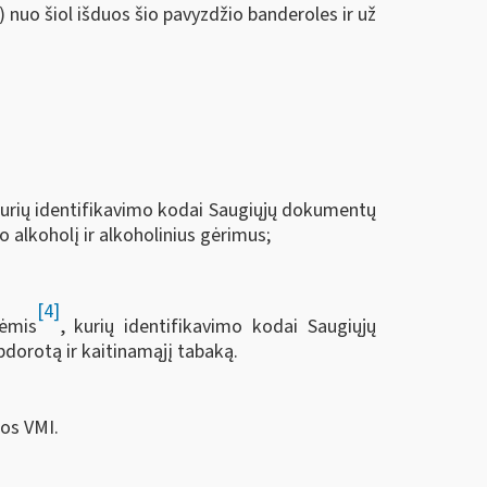
) nuo šiol išduos šio pavyzdžio banderoles ir už
kurių identifikavimo kodai Saugiųjų dokumentų
o alkoholį ir alkoholinius gėrimus;
[4]
lėmis
, kurių identifikavimo kodai Saugiųjų
pdorotą ir kaitinamąjį tabaką.
tos VMI.