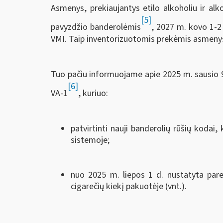
Asmenys, prekiaujantys etilo alkoholiu ir al
[5]
pavyzdžio banderolėmis
, 2027 m. kovo 1-2
VMI. Taip inventorizuotomis prekėmis asmenys 
Tuo pačiu informuojame apie 2025 m. sausio 9 
[6]
VA-1
, kuriuo:
patvirtinti nauji banderolių rūšių koda
sistemoje;
nuo 2025 m. liepos 1 d. nustatyta pare
cigarečių kiekį pakuotėje (vnt.).