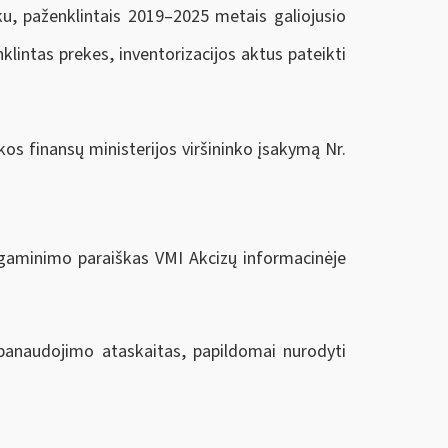
ku, paženklintais 2019–2025 metais galiojusio
lintas prekes, inventorizacijos aktus pateikti
os finansų ministerijos viršininko įsakymą Nr.
pagaminimo paraiškas VMI Akcizų informacinėje
 panaudojimo ataskaitas, papildomai nurodyti