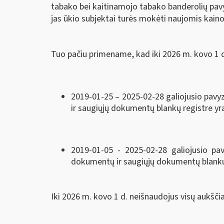
tabako bei kaitinamojo tabako banderolių pavyzd
jas ūkio subjektai turės mokėti naujomis kain
Tuo pačiu primename, kad iki 2026 m. kovo 1 d
2019-01-25 – 2025-02-28 galiojusio pavyz
ir saugiųjų dokumentų blankų registre yra 
2019-01-05 - 2025-02-28 galiojusio p
dokumentų ir saugiųjų dokumentų blankų r
Iki 2026 m. kovo 1 d. neišnaudojus visų aukšči