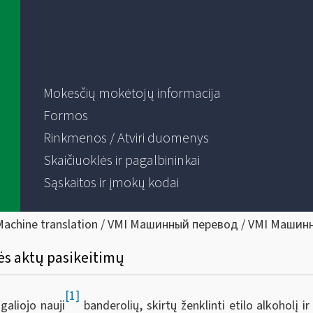
Mokesčių mokėtojų informacija
Formos
Rinkmenos / Atviri duomenys
Skaičiuoklės ir pagalbininkai
Sąskaitos ir įmokų kodai
Machine translation / VMI Машинный перевод / VMI Машин
ės aktų pasikeitimų
[1]
aliojo nauji
banderolių, skirtų ženklinti etilo alkoholį ir