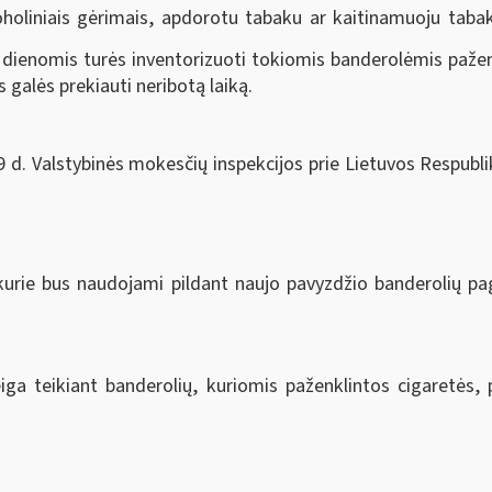
koholiniais gėrimais, apdorotu tabaku ar kaitinamuoju taba
 dienomis turės inventorizuoti tokiomis banderolėmis paženk
galės prekiauti neribotą laiką.
d. Valstybinės mokesčių inspekcijos prie Lietuvos Respublik
i, kurie bus naudojami pildant naujo pavyzdžio banderolių 
iga teikiant banderolių, kuriomis paženklintos cigaretės,