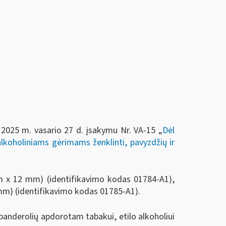
o 2025 m. vasario 27 d. įsakymu Nr. VA-15 „
Dėl
alkoholiniams gėrimams ženklinti, pavyzdžių ir
m x 12 mm) (identifikavimo kodas 01784-A1),
mm) (identifikavimo kodas 01785-A1).
banderolių apdorotam tabakui, etilo alkoholiui