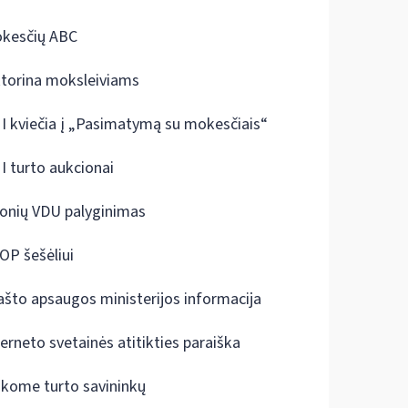
kesčių ABC
ktorina moksleiviams
I kviečia į „Pasimatymą su mokesčiais“
I turto aukcionai
onių VDU palyginimas
OP šešėliui
ašto apsaugos ministerijos informacija
terneto svetainės atitikties paraiška
škome turto savininkų