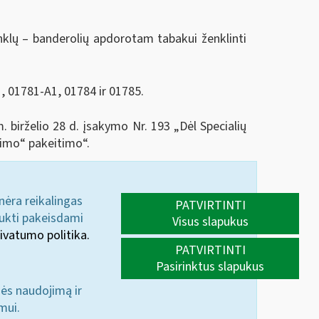
klų – ­banderolių apdorotam tabakui ženklinti
, 01781-A1, 01784 ir 01785.
. birželio 28 d. įsakymo Nr. 193 „Dėl Specialių
nimo“ pakeitimo“.
 nėra reikalingas
PATVIRTINTI
aukti pakeisdami
Visus slapukus
ivatumo politika.
PATVIRTINTI
Pasirinktus slapukus
nės naudojimą ir
mui.