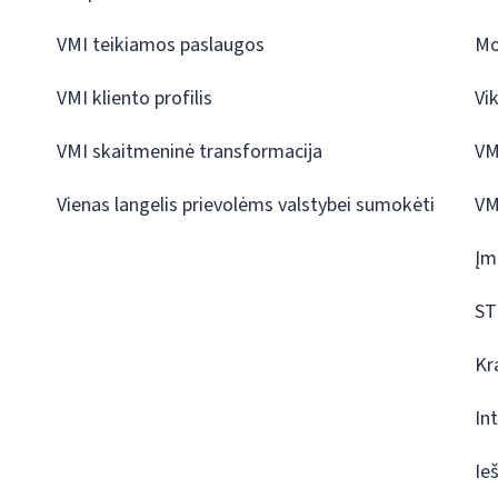
VMI teikiamos paslaugos
Mo
VMI kliento profilis
Vi
VMI skaitmeninė transformacija
VM
Vienas langelis prievolėms valstybei sumokėti
VM
Įm
ST
Kr
In
Ie