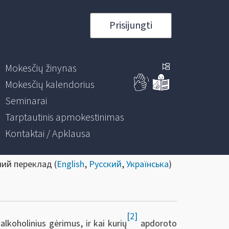
Prisijungti
Mokesčių žinynas
Mokesčių kalendorius
Seminarai
Tarptautinis apmokestinimas
Kontaktai / Apklausa
ний переклад (
English
,
Русский
,
Українська
)
[2]
 alkoholinius gėrimus, ir kai kurių
apdoroto