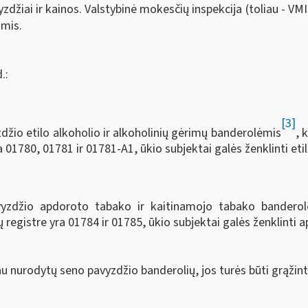
žiai ir kainos. Valstybinė mokesčių inspekcija (toliau - VMI
omis.
.:
[3]
džio etilo alkoholio ir alkoholinių gėrimų banderolėmis
, 
01780, 01781 ir 01781-A1, ūkio subjektai galės ženklinti etil
avyzdžio apdoroto tabako ir kaitinamojo tabako bandero
egistre yra 01784 ir 01785, ūkio subjektai galės ženklinti a
au nurodytų seno pavyzdžio banderolių, jos turės būti grąžin