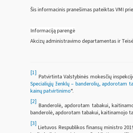
Šis informacinis pranešimas pateiktas VMI pri
Informaciją parengė
Akcizų administravimo departamentas ir Tei
[1]
Patvirtinta Valstybinės mokesčių inspekcij
Specialiųjų ženklų – banderolių, apdorotam ta
kainų patvirtinimo
“.
[2]
Banderolė, apdorotam tabakui, kaitinamo
banderolė, apdorotam tabakui, kaitinamojo ta
[3]
Lietuvos Respublikos finansų ministro 2019