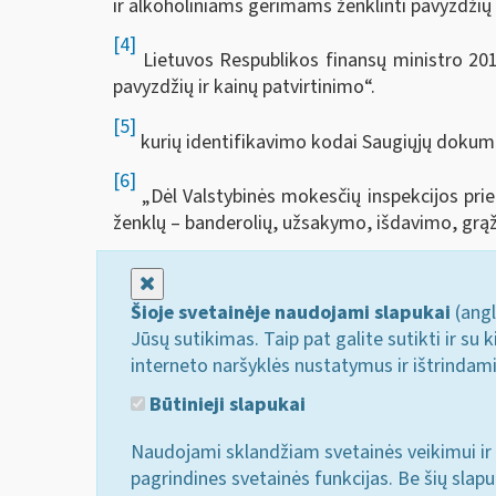
ir alkoholiniams gėrimams ženklinti pavyzdžių i
[4]
Lietuvos Respublikos finansų ministro 201
pavyzdžių ir kainų patvirtinimo“.
[5]
kurių identifikavimo kodai Saugiųjų dokume
[6]
„Dėl Valstybinės mokesčių inspekcijos prie 
ženklų – banderolių, užsakymo, išdavimo, grąž
Uždaryti
Šioje svetainėje naudojami slapukai
(angl
Jūsų sutikimas. Taip pat galite sutikti ir s
interneto naršyklės nustatymus ir ištrindam
Būtinieji slapukai
Naudojami sklandžiam svetainės veikimui ir 
pagrindines svetainės funkcijas. Be šių slap