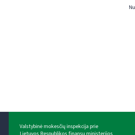
Nu
Valstybinė mokesčių inspekcija prie
Lietuvos Respublikos finansų ministerijos