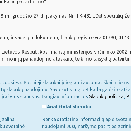
r kainų patvirtinimo“.
8 m. gruodžio 27 d. įsakymas Nr. 1K-461 „Dėl specialių žen
ntų ir saugiųjų dokumentų blankų registre yra 01780, 01781
Lietuvos Respublikos finansų ministerijos viršininko 2002 m
inimo ir jų panaudojimo ataskaitų teikimo taisyklių patvirti
. cookies). Būtinieji slapukai įdiegiami automatiškai ir jiems
u kitų slapukų naudojimu. Savo sutikimą bet kada galėsite atš
i įrašytus slapukus. Daugiau informacijos
Slapukų politika
;
Pr
Analitiniai slapukai
įgalina
Renka statistinę informaciją apie svetai
ukų svetainė
naudojami Jūsų naršymo patirties gerini