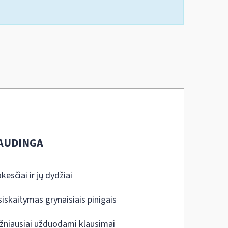
AUDINGA
kesčiai ir jų dydžiai
siskaitymas grynaisiais pinigais
žniausiai užduodami klausimai