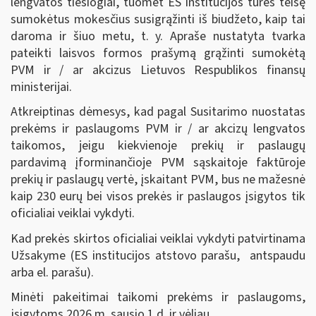
lengvatos tiesiogiai, tuomet ES institucijos turės teisę
sumokėtus mokesčius susigrąžinti iš biudžeto, kaip tai
daroma ir šiuo metu, t. y. Apraše nustatyta tvarka
pateikti laisvos formos prašymą grąžinti sumokėtą
PVM ir / ar akcizus Lietuvos Respublikos finansų
ministerijai.
Atkreiptinas dėmesys, kad pagal Susitarimo nuostatas
prekėms ir paslaugoms PVM ir / ar akcizų lengvatos
taikomos, jeigu kiekvienoje prekių ir paslaugų
pardavimą įforminančioje PVM sąskaitoje faktūroje
prekių ir paslaugų vertė, įskaitant PVM, bus ne mažesnė
kaip 230 eurų bei visos prekės ir paslaugos įsigytos tik
oficialiai veiklai vykdyti.
Kad prekės skirtos oficialiai veiklai vykdyti patvirtinama
Užsakyme (ES institucijos atstovo parašu, antspaudu
arba el. parašu).
Minėti pakeitimai taikomi prekėms ir paslaugoms,
įsigytoms 2026 m. sausio 1 d. ir vėliau.