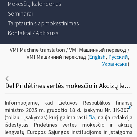
Mokesčių kalendorius
Seminarai
Tarptautinis apmokestinimas
Kontaktai / Apklausa
VMI Machine translation / VMI Машинный перевод /
VMI Машинний переклад (
English
,
Русский
,
Українська
)
Dėl Pridėtinės vertės mokesčio ir Akcizų lengvatų taikymo Europos Sąjungos institucijoms ir įstaigoms
Informuojame, kad Lietuvos Respublikos finansų
[1]
ministro 2025 m. gruodžio 18 d. įsakymu Nr. 1K-307
(toliau - Įsakymas)
kurį galima rasti
čia
, nauja redakcija
išdėstytas Pridėtinės vertės mokesčio ir akcizų
lengvatų Europos Sąjungos institucijoms ir įstaigoms