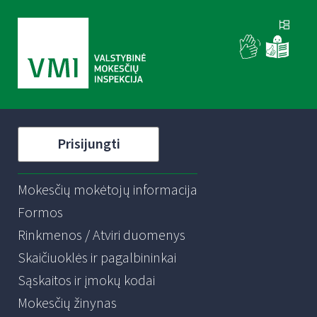
Prisijungti
Mokesčių mokėtojų informacija
Formos
Rinkmenos / Atviri duomenys
Skaičiuoklės ir pagalbininkai
Sąskaitos ir įmokų kodai
Mokesčių žinynas