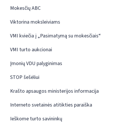
Mokesčių ABC
Viktorina moksleiviams
VMI kviečia į „Pasimatymą su mokesčiais“
VMI turto aukcionai
Įmonių VDU palyginimas
STOP šešėliui
Krašto apsaugos ministerijos informacija
Interneto svetainės atitikties paraiška
Ieškome turto savininkų