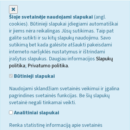
Uždaryti
Šioje svetainėje naudojami slapukai
(angl.
cookies). Būtinieji slapukai įdiegiami automatiškai
ir jiems nėra reikalingas Jūsų sutikimas. Taip pat
galite sutikti ir su kitų slapukų naudojimu. Savo
sutikimą bet kada galėsite atšaukti pakeisdami
interneto naršyklės nustatymus ir ištrindami
įrašytus slapukus. Daugiau informacijos
Slapukų
politika
;
Privatumo politika.
Būtinieji slapukai
Naudojami sklandžiam svetainės veikimui ir įgalina
pagrindines svetainės funkcijas. Be šių slapukų
svetainė negali tinkamai veikti.
Analitiniai slapukai
Renka statistinę informaciją apie svetainės