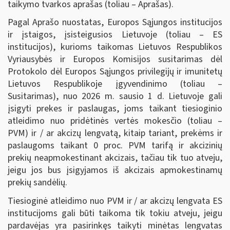
taikymo tvarkos aprašas (toliau – Aprašas).
Pagal Aprašo nuostatas, Europos Sąjungos institucijos
ir įstaigos, įsisteigusios Lietuvoje (toliau – ES
institucijos), kurioms taikomas Lietuvos Respublikos
Vyriausybės ir Europos Komisijos susitarimas dėl
Protokolo dėl Europos Sąjungos privilegijų ir imunitetų
Lietuvos Respublikoje įgyvendinimo (toliau –
Susitarimas), nuo 2026 m. sausio 1 d. Lietuvoje gali
įsigyti prekes ir paslaugas, joms taikant tiesioginio
atleidimo nuo pridėtinės vertės mokesčio (toliau –
PVM) ir / ar akcizų lengvatą, kitaip tariant, prekėms ir
paslaugoms taikant 0 proc. PVM tarifą ir akcizinių
prekių neapmokestinant akcizais, tačiau tik tuo atveju,
jeigu jos bus įsigyjamos iš akcizais apmokestinamų
prekių sandėlių.
Tiesioginė atleidimo nuo PVM ir / ar akcizų lengvata ES
institucijoms gali būti taikoma tik tokiu atveju, jeigu
pardavėjas yra pasirinkęs taikyti minėtas lengvatas