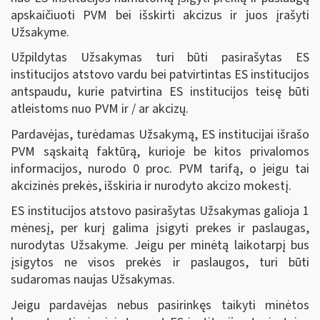
apskaičiuoti PVM bei išskirti akcizus ir juos įrašyti
Užsakyme.
Užpildytas Užsakymas turi būti pasirašytas ES
institucijos atstovo vardu bei patvirtintas ES institucijos
antspaudu, kurie patvirtina ES institucijos teisę būti
atleistoms nuo PVM ir / ar akcizų.
Pardavėjas, turėdamas Užsakymą, ES institucijai išrašo
PVM sąskaitą faktūrą, kurioje be kitos privalomos
informacijos, nurodo 0 proc. PVM tarifą, o jeigu tai
akcizinės prekės, išskiria ir nurodyto akcizo mokestį.
ES institucijos atstovo pasirašytas Užsakymas galioja 1
mėnesį, per kurį galima įsigyti prekes ir paslaugas,
nurodytas Užsakyme. Jeigu per minėtą laikotarpį bus
įsigytos ne visos prekės ir paslaugos, turi būti
sudaromas naujas Užsakymas.
Jeigu pardavėjas nebus pasirinkęs taikyti minėtos