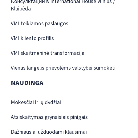
Консультации в International House Vilnius /
Klaipėda
VMI teikiamos paslaugos
VMI kliento profilis
VMI skaitmeninė transformacija
Vienas langelis prievolėms valstybei sumokėti
NAUDINGA
Mokesčiai ir jų dydžiai
Atsiskaitymas grynaisiais pinigais
Dažniausiai užduodami klausimai