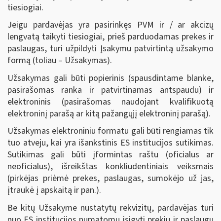
tiesiogiai.
Jeigu pardavėjas yra pasirinkęs PVM ir / ar akcizų
lengvatą taikyti tiesiogiai, prieš parduodamas prekes ir
paslaugas, turi užpildyti Įsakymu patvirtintą užsakymo
formą (toliau – Užsakymas).
Užsakymas gali būti popierinis (spausdintame blanke,
pasirašomas ranka ir patvirtinamas antspaudu) ir
elektroninis (pasirašomas naudojant kvalifikuotą
elektroninį parašą ar kitą pažangųjį elektroninį parašą).
Užsakymas elektroniniu formatu gali būti rengiamas tik
tuo atveju, kai yra išankstinis ES institucijos sutikimas.
Sutikimas gali būti įformintas raštu (oficialus ar
neoficialus), išreikštas konkliudentiniais veiksmais
(pirkėjas priėmė prekes, paslaugas, sumokėjo už jas,
įtraukė į apskaitą ir pan.).
Be kitų Užsakyme nustatytų rekvizitų, pardavėjas turi
nuo ES institucijos numatomų įsigyti prekių ir paslaugų