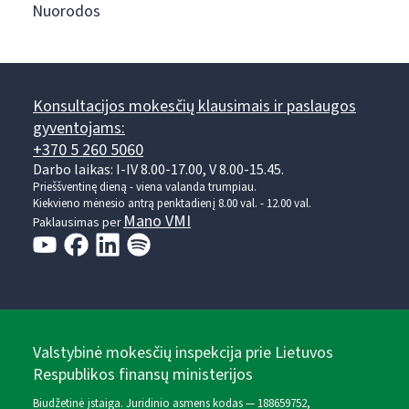
Nuorodos
Konsultacijos mokesčių klausimais ir paslaugos
gyventojams:
+370 5 260 5060
Darbo laikas: I-IV 8.00-17.00, V 8.00-15.45.
Prieššventinę dieną - viena valanda trumpiau.
Kiekvieno mėnesio antrą penktadienį 8.00 val. - 12.00 val.
Mano VMI
Paklausimas per
Valstybinė mokesčių inspekcija prie Lietuvos
Respublikos finansų ministerijos
Biudžetinė įstaiga. Juridinio asmens kodas — 188659752,