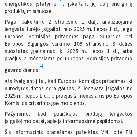
energetikos įstatyme
, įskaitant jų dalį energinių
produktų mišiniuose.
Pagal pakeitimo 2 straipsnio 1 dalį, analizuojama
lengvata turėjo įsigalioti nuo 2025 m. liepos 1 d., jeigu
Europos Komisijos pritarimas pagal Sutarties dėl
Europos Sąjungos veikimo 108 straipsnio 3 dalies
nuostatas gaunamas iki 2025 m. liepos 1 d., arba
praėjus 2 mėnesiams po Europos Komisijos pritarimo
[4]
gavimo dienos
Atsižvelgiant į tai, kad Europos Komisijos pritarimas iki
nurodytos datos nėra gautas, ši lengvata įsigalios ne
2025 m. liepos 1 d., o praėjus 2 mėnesiams po Europos
Komisijos pritarimo gavimo dienos.
Pažymime, kad paaiškėjus biodujų lengvatos
įsigaliojimo datai, apie ją informuosime papildomai.
Šis informacinis pranešimas pateiktas VMI prie FM