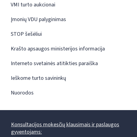
VMI turto aukcionai
Įmonių VDU palyginimas
STOP šešėliui
Krašto apsaugos ministerijos informacija
Interneto svetainės atitikties paraiška
Ieškome turto savininkų
Nuorodos
Konsultacijos mokesčių klausimais ir paslaugos
gyventojams: