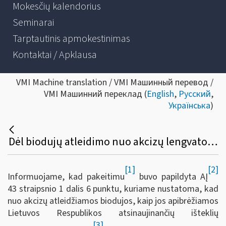
Mokesčių kalendorius
Seminarai
Tarptautinis apmokestinimas
Kontaktai / Apklausa
VMI Machine translation / VMI Машинный перевод /
VMI Машинний переклад (
English
,
Русский
,
Українська
)
Dėl biodujų atleidimo nuo akcizų lengvatos įsigaliojimo atidėjimo
[1]
[2]
Informuojame, kad pakeitimu
buvo papildyta AĮ
43 straipsnio 1 dalis 6 punktu, kuriame nustatoma, kad
nuo akcizų atleidžiamos biodujos, kaip jos apibrėžiamos
Lietuvos Respublikos atsinaujinančių išteklių
[3]