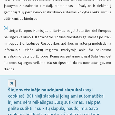
1
įstatymo 2 straipsnio 10
dalį, biometanas – išvalytos ir tiekimo į
gamtinių dujų perdavimo ar skirstymo sistemas kokybės reikalavimus
atitinkančios biodujos.
[4]
Jeigu Europos Komisijos pritarimas pagal Sutarties dėl Europos
Sąjungos veikimo 108 straipsnio 3 dalies nuostatas gaunamas po 2025
m. liepos 1 d. Lietuvos Respublikos aplinkos ministerija nedelsdama
informuoja Teisės aktų registro tvarkytoją apie šio pakeitimo
įsigaliojimo datą po Europos Komisijos pritarimo pagal Sutarties dėl
Europos Sąjungos veikimo 108 straipsnio 3 dalies nuostatas gavimo
dienos.
Uždaryti
Šioje svetainėje naudojami slapukai
(angl.
cookies). Būtinieji slapukai įdiegiami automatiškai
ir jiems nėra reikalingas Jūsų sutikimas. Taip pat
galite sutikti ir su kitų slapukų naudojimu. Savo
sutikimą bet kada galėsite atšaukti pakeisdami