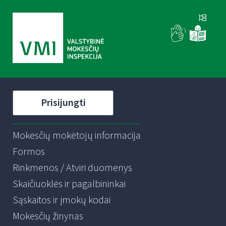
Prisijungti
Mokesčių mokėtojų informacija
Formos
Rinkmenos / Atviri duomenys
Skaičiuoklės ir pagalbininkai
Sąskaitos ir įmokų kodai
Mokesčių žinynas