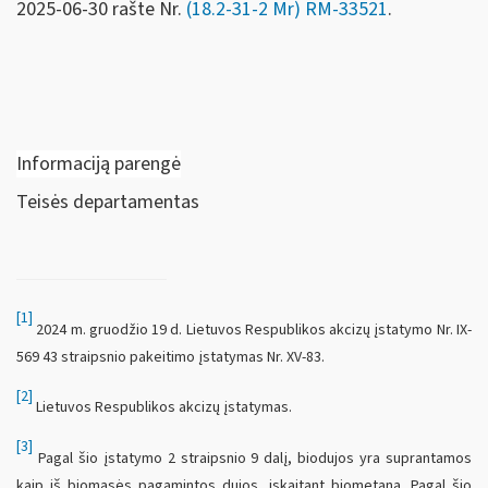
2025-06-30 rašte Nr.
(18.2-31-2 Mr) RM-33521
.
Informaciją parengė
Teisės departamentas
[1]
2024 m. gruodžio 19 d. Lietuvos Respublikos akcizų įstatymo Nr. IX-
569 43 straipsnio pakeitimo įstatymas Nr. XV-83.
[2]
Lietuvos Respublikos akcizų įstatymas.
[3]
Pagal šio įstatymo 2 straipsnio 9 dalį, biodujos yra suprantamos
kaip iš biomasės pagamintos dujos, įskaitant biometaną. Pagal šio