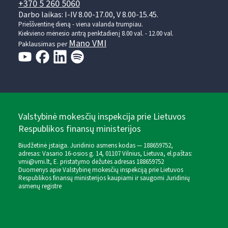
+370 5 260 5060
Darbo laikas: I-IV 8.00-17.00, V 8.00-15.45.
Prieššventinę dieną - viena valanda trumpiau.
Kiekvieno mėnesio antrą penktadienį 8.00 val. - 12.00 val.
Mano VMI
Paklausimas per
Valstybinė mokesčių inspekcija prie Lietuvos
Respublikos finansų ministerijos
Biudžetinė įstaiga. Juridinio asmens kodas — 188659752,
adresas: Vasario 16-osios g. 14, 01107 Vilnius, Lietuva, el.paštas:
vmi@vmi.lt
, E. pristatymo dėžutės adresas 188659752
Duomenys apie Valstybinę mokesčių inspekciją prie Lietuvos
Respublikos finansų ministerijos kaupiami ir saugomi Juridinių
asmenų registre