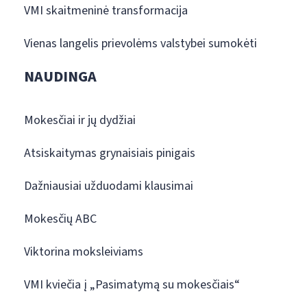
VMI skaitmeninė transformacija
Vienas langelis prievolėms valstybei sumokėti
NAUDINGA
Mokesčiai ir jų dydžiai
Atsiskaitymas grynaisiais pinigais
Dažniausiai užduodami klausimai
Mokesčių ABC
Viktorina moksleiviams
VMI kviečia į „Pasimatymą su mokesčiais“