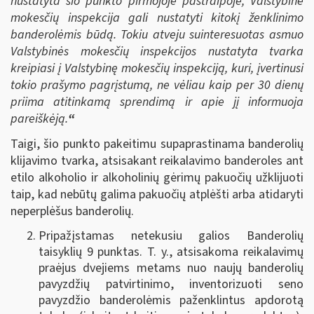
nustatyta šio punkto pirmojoje pastraipoje, Valstybinė
mokesčių inspekcija gali nustatyti kitokį ženklinimo
banderolėmis būdą. Tokiu atveju suinteresuotas asmuo
Valstybinės mokesčių inspekcijos nustatyta tvarka
kreipiasi į Valstybinę mokesčių inspekciją, kuri, įvertinusi
tokio prašymo pagrįstumą, ne vėliau kaip per 30 dienų
priima atitinkamą sprendimą ir apie jį informuoja
pareiškėją.
“
Taigi, šio punkto pakeitimu supaprastinama banderolių
klijavimo tvarka, atsisakant reikalavimo banderoles ant
etilo alkoholio ir alkoholinių gėrimų pakuočių užklijuoti
taip, kad nebūtų galima pakuočių atplėšti arba atidaryti
neperplėšus banderolių.
Pripažįstamas netekusiu galios Banderolių
taisyklių 9 punktas. T. y., atsisakoma reikalavimų
praėjus dvejiems metams nuo naujų banderolių
pavyzdžių patvirtinimo, inventorizuoti seno
pavyzdžio banderolėmis paženklintus apdorotą