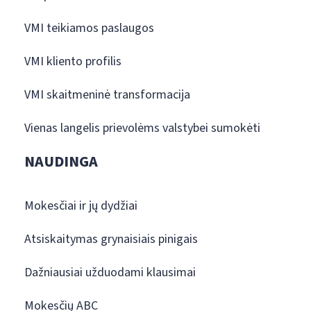
VMI teikiamos paslaugos
VMI kliento profilis
VMI skaitmeninė transformacija
Vienas langelis prievolėms valstybei sumokėti
NAUDINGA
Mokesčiai ir jų dydžiai
Atsiskaitymas grynaisiais pinigais
Dažniausiai užduodami klausimai
Mokesčių ABC