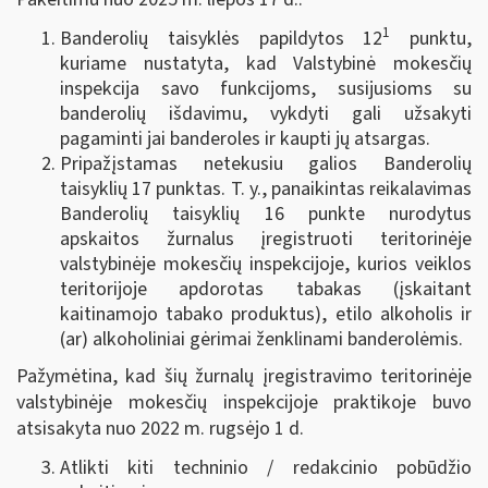
1
Banderolių taisyklės papildytos 12
punktu,
kuriame nustatyta, kad Valstybinė mokesčių
inspekcija savo funkcijoms, susijusioms su
banderolių išdavimu, vykdyti gali užsakyti
pagaminti jai banderoles ir kaupti jų atsargas.
Pripažįstamas netekusiu galios Banderolių
taisyklių 17 punktas. T. y., panaikintas reikalavimas
Banderolių taisyklių 16 punkte nurodytus
apskaitos žurnalus įregistruoti teritorinėje
valstybinėje mokesčių inspekcijoje, kurios veiklos
teritorijoje apdorotas tabakas (įskaitant
kaitinamojo tabako produktus), etilo alkoholis ir
(ar) alkoholiniai gėrimai ženklinami banderolėmis.
Pažymėtina, kad šių žurnalų įregistravimo teritorinėje
valstybinėje mokesčių inspekcijoje praktikoje buvo
atsisakyta nuo 2022 m. rugsėjo 1 d.
Atlikti kiti techninio / redakcinio pobūdžio