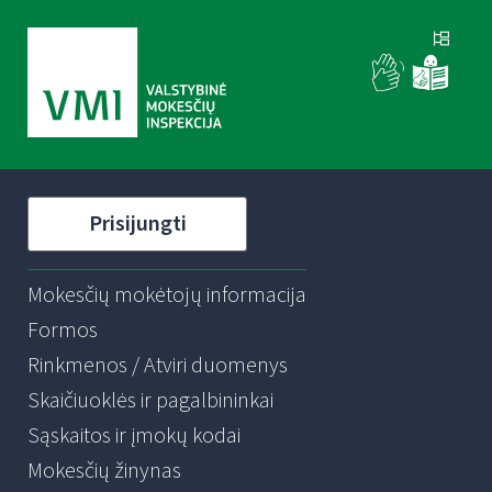
Prisijungti
Mokesčių mokėtojų informacija
Formos
Rinkmenos / Atviri duomenys
Skaičiuoklės ir pagalbininkai
Sąskaitos ir įmokų kodai
Mokesčių žinynas