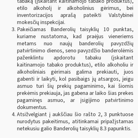
tabaką (įskaitant kaitinamojo tabako produktus),
etilo alkoholį ir alkoholinius gėrimus, bei
inventorizacijos aprašą pateikti Valstybinei
mokesčių inspekcijai.
Pakeičiamas Banderolių taisyklių 10 punktas,
kuriame nustatoma, kad praėjus vieneriems
metams nuo naujų banderolių pavyzdžių
patvirtinimo dienos, seno pavyzdžio banderolėmis
paženklintu apdorotu tabaku (įskaitant
kaitinamojo tabako produktus), etilo alkoholiu ir
alkoholiniais gėrimais galima prekiauti, juos
gabenti ir laikyti, kol pasibaigs jų atsargos, jeigu
asmuo turi šių prekių pagaminimo, kai šiomis
prekėmis prekiauja, jas gabena ar laiko šias prekes
pagaminęs asmuo, ar įsigijimo patvirtinimo
dokumentus.
Atsižvelgiant į aukščiau šio rašto 2, 3 punktuose
nurodytus pakeitimus, atitinkamai pripažįstamas
netekusiu galio Banderolių taisyklių 8.3 papunktis.