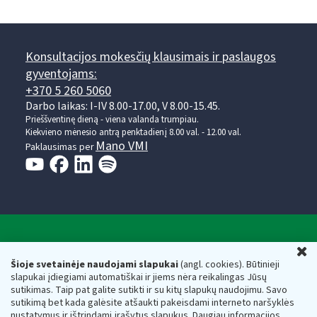
Konsultacijos mokesčių klausimais ir paslaugos
gyventojams:
+370 5 260 5060
Darbo laikas: I-IV 8.00-17.00, V 8.00-15.45.
Prieššventinę dieną - viena valanda trumpiau.
Kiekvieno mėnesio antrą penktadienį 8.00 val. - 12.00 val.
Mano VMI
Paklausimas per
Valstybinė mokesčių inspekcija prie Lietuvos
U
Respublikos finansų ministerijos
Šioje svetainėje naudojami slapukai
(angl. cookies). Būtinieji
slapukai įdiegiami automatiškai ir jiems nėra reikalingas Jūsų
Biudžetinė įstaiga. Juridinio asmens kodas — 188659752,
sutikimas. Taip pat galite sutikti ir su kitų slapukų naudojimu. Savo
adresas: Vasario 16-osios g. 14, 01107 Vilnius, Lietuva, el.paštas:
sutikimą bet kada galėsite atšaukti pakeisdami interneto naršyklės
vmi@vmi.lt
, E. pristatymo dėžutės adresas 188659752
nustatymus ir ištrindami įrašytus slapukus. Daugiau informacijos