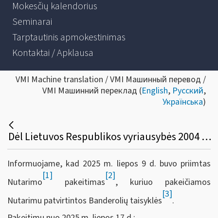
Mokesčių kalendorius
Seminarai
Tarptautinis apmokestinimas
Kontaktai / Apklausa
VMI Machine translation / VMI Машинный перевод /
VMI Машинний переклад (
English
,
Русский
,
Українська
)
Dėl Lietuvos Respublikos vyriausybės 2004 m. balandžio 9 d. nutarimo Nr. 408 pakeitimo (banderolės)
Informuojame, kad 2025 m. liepos 9 d. buvo priimtas
[1]
[2]
Nutarimo
pakeitimas
, kuriuo pakeičiamos
[3]
Nutarimu patvirtintos Banderolių taisyklės
.
Pakeitimu nuo 2025 m. liepos 17 d.: