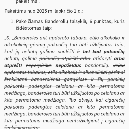
pakeitimai.
Pakeitimu nuo 2025 m. lapkričio 1 d.:
Pakeičiamas Banderolių taisyklių 6 punktas, kuris
išdėstomas taip:
„6.
„Banderolės ant apdoroto tabako
, etilo alkoholio ir
alkoholinių gėrimų
pakuočių turi būti užklijuotos taip,
kad jų nebūtų galima nuplėšti
ir
bei kad pakuočių
nebūtų galima
pakuočių atplėšti arba
atidaryti
arba
atplėšti
neperplėšus
nepažeidus
banderolių.
Jeigu
apdorotas tabakas, etilo alkoholis ir alkoholiniai gėrimai
ženklinami banderolėmis gamyklose ir šių gaminių
pakuotės padengtos celofanu ar kita permatoma
medžiaga, banderolės turi būti užklijuotos po celofanu ar
kita permatoma medžiaga. Tuo atveju, kai cigarečių
pakuotės padengtos celofanu ar kita permatoma
medžiaga, banderolės turi būti užklijuotos po celofanu ar
kita permatoma medžiaga neatsižvelgiant į cigarečių
ženklinimo vietą.