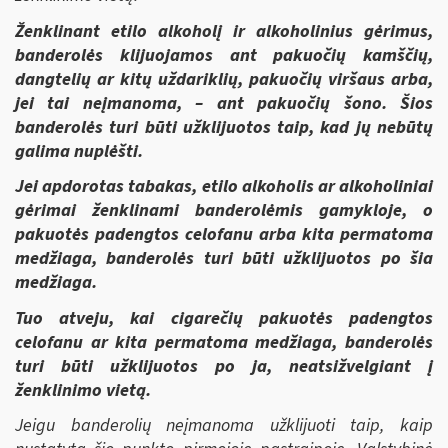
Ženklinant etilo alkoholį ir alkoholinius gėrimus,
banderolės klijuojamos ant pakuočių kamščių,
dangtelių ar kitų uždariklių, pakuočių viršaus arba,
jei tai neįmanoma, – ant pakuočių šono. Šios
banderolės turi būti užklijuotos taip, kad jų nebūtų
galima nuplėšti.
Jei apdorotas tabakas, etilo alkoholis ar alkoholiniai
gėrimai ženklinami banderolėmis gamykloje, o
pakuotės padengtos celofanu arba kita permatoma
medžiaga, banderolės turi būti užklijuotos po šia
medžiaga.
Tuo atveju, kai cigarečių pakuotės padengtos
celofanu ar kita permatoma medžiaga, banderolės
turi būti užklijuotos po ja, neatsižvelgiant į
ženklinimo vietą.
Jeigu banderolių neįmanoma užklijuoti taip, kaip