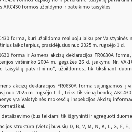
os AKC430 formos užpildymo ir pateikimo taisyklės.
30 forma, kuri užpildoma realiuoju laiku per Valstybinės 
nius laikotarpius, prasidėjusius nuo 2025 m. rugsėjo 1 d.
630 forma ir Asmens akcizų deklaracijos FR0630A forma, p
sterijos viršininko 2004 m. gegužės 26 d. įsakymu Nr. VA-
o taisyklių patvirtinimo“, užpildomos, tik tikslinant duo
smens akcizų deklaracijos FR0630A forma sujungiamos į vi
sį nuo 2025 m. rugsėjo 1 d., teiks tik vieną bendrą AKC430
menys yra Valstybinės mokesčių inspekcijos Akcizų informac
utomatiškai.
talizavimo (bus teikiami tik išgryninti ir agreguoti duome
jos struktūra (vietoj buvusių D, B, V, M, N, K, L, G, F, E, 