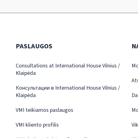
PASLAUGOS
N
Consultations at International House Vilnius /
Mo
Klaipėda
At
Консультации в International House Vilnius /
Klaipėda
Da
VMI teikiamos paslaugos
Mo
VMI kliento profilis
Vi