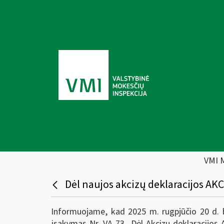
VMI 
Dėl naujos akcizų deklaracijos AK
Informuojame, kad 2025 m. rugpjūčio 20 d. bu
įsakymas Nr. VA-73 „Dėl Akcizų deklaracijos A