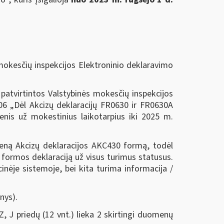
mokesčių inspekcijos Elektroninio deklaravimo
atvirtintos Valstybinės mokesčių inspekcijos
106 „Dėl Akcizų deklaracijų FR0630 ir FR0630A
menis už mokestinius laikotarpius iki 2025 m.
eną Akcizų deklaracijos AKC430 formą, todėl
 formos deklaraciją už visus turimus statusus.
inėje sistemoje, bei kita turima informacija /
nys).
Z, J priedų (12 vnt.) lieka 2 skirtingi duomenų