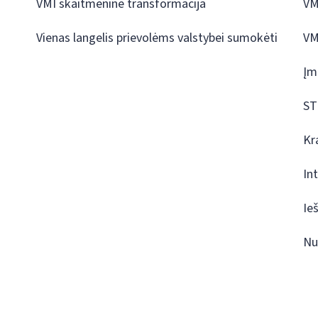
VMI skaitmeninė transformacija
VM
Vienas langelis prievolėms valstybei sumokėti
VM
Įm
ST
Kr
In
Ie
Nu