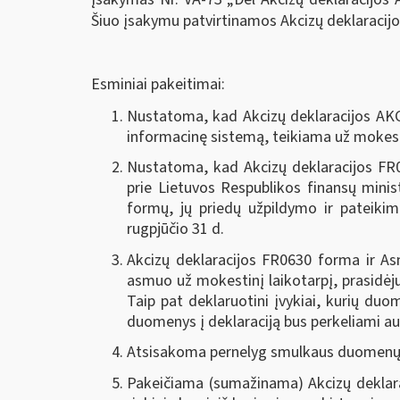
Šiuo įsakymu patvirtinamos Akcizų deklaracij
Esminiai pakeitimai:
Nustatoma, kad Akcizų deklaracijos AKC4
informacinę sistemą, teikiama už mokesti
Nustatoma, kad Akcizų deklaracijos FR0
prie Lietuvos Respublikos finansų mini
formų, jų priedų užpildymo ir pateikim
rugpjūčio 31 d.
Akcizų deklaracijos FR0630 forma ir A
asmuo už mokestinį laikotarpį, prasidėju
Taip pat deklaruotini įvykiai, kurių duo
duomenys į deklaraciją bus perkeliami a
Atsisakoma pernelyg smulkaus duomenų de
Pakeičiama (sumažinama) Akcizų deklaraci