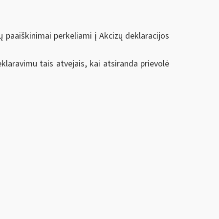
 paaiškinimai perkeliami į Akcizų deklaracijos
aravimu tais atvejais, kai atsiranda prievolė