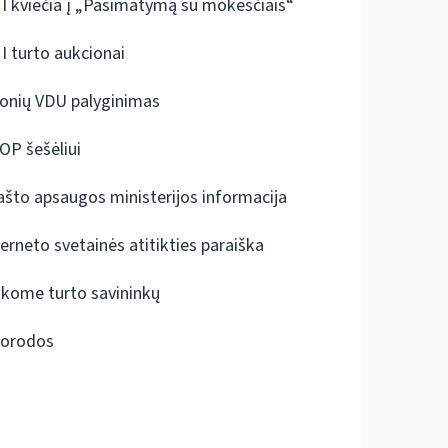
I kviečia į „Pasimatymą su mokesčiais“
I turto aukcionai
onių VDU palyginimas
OP šešėliui
ašto apsaugos ministerijos informacija
terneto svetainės atitikties paraiška
škome turto savininkų
orodos