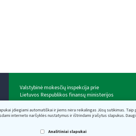
Valstybinė mokesčių inspekcija prie
Lietuvos Respublikos finansų ministerijos
Biudžetinė įstaiga. Juridinio asmens kodas — 188659752,
adresas: Vasario 16-osios g. 14, 01107 Vilnius, Lietuva,
lapukai įdiegiami automatiškai ir jiems nėra reikalingas Jūsų sutikimas. Taip pa
el.paštas:
vmi@vmi.lt
, E. pristatymo dėžutės adresas
sdami interneto naršyklės nustatymus ir ištrindami įrašytus slapukus. Daug
188659752
Duomenys apie Valstybinę mokesčių inspekciją prie
Lietuvos Respublikos finansų ministerijos kaupiami ir
Analitiniai slapukai
saugomi Juridinių asmenų registre