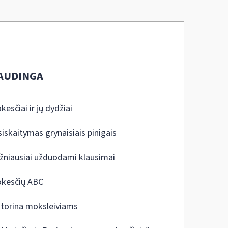
AUDINGA
kesčiai ir jų dydžiai
siskaitymas grynaisiais pinigais
žniausiai užduodami klausimai
kesčių ABC
ktorina moksleiviams