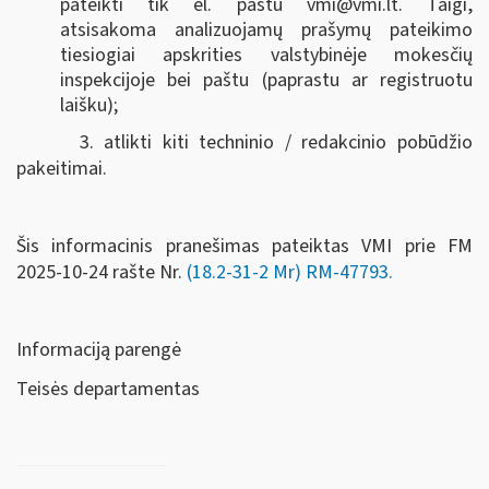
pateikti tik el. paštu
vmi@vmi.lt
. Taigi,
atsisakoma analizuojamų prašymų pateikimo
tiesiogiai apskrities valstybinėje mokesčių
inspekcijoje bei paštu (paprastu ar registruotu
laišku);
3. atlikti kiti techninio / redakcinio pobūdžio
pakeitimai.
Šis informacinis pranešimas pateiktas VMI prie FM
2025-10-24 rašte Nr.
(18.2-31-2 Mr) RM-47793
.
Informaciją parengė
Teisės departamentas