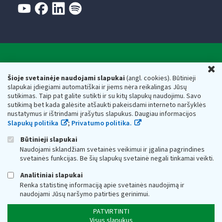
Valstybinė mokesčių inspekcija prie Lietuvos
U
Respublikos finansų ministerijos
Šioje svetainėje naudojami slapukai
(angl. cookies). Būtinieji
slapukai įdiegiami automatiškai ir jiems nėra reikalingas Jūsų
Biudžetinė įstaiga. Juridinio asmens kodas — 188659752,
sutikimas. Taip pat galite sutikti ir su kitų slapukų naudojimu. Savo
adresas: Vasario 16-osios g. 14, 01107 Vilnius, Lietuva, el.paštas:
sutikimą bet kada galėsite atšaukti pakeisdami interneto naršyklės
vmi@vmi.lt
, E. pristatymo dėžutės adresas 188659752
nustatymus ir ištrindami įrašytus slapukus. Daugiau informacijos
Duomenys apie Valstybinę mokesčių inspekciją prie Lietuvos
Slapukų politika
;
Privatumo politika.
Respublikos finansų ministerijos kaupiami ir saugomi Juridinių
asmenų registre
Būtinieji slapukai
Naudojami sklandžiam svetainės veikimui ir įgalina pagrindines
svetainės funkcijas. Be šių slapukų svetainė negali tinkamai veikti.
Analitiniai slapukai
Renka statistinę informaciją apie svetainės naudojimą ir
naudojami Jūsų naršymo patirties gerinimui.
PATVIRTINTI
Visus slapukus