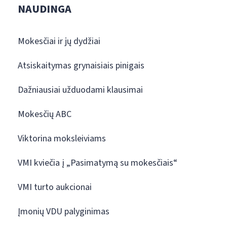
NAUDINGA
Mokesčiai ir jų dydžiai
Atsiskaitymas grynaisiais pinigais
Dažniausiai užduodami klausimai
Mokesčių ABC
Viktorina moksleiviams
VMI kviečia į „Pasimatymą su mokesčiais“
VMI turto aukcionai
Įmonių VDU palyginimas