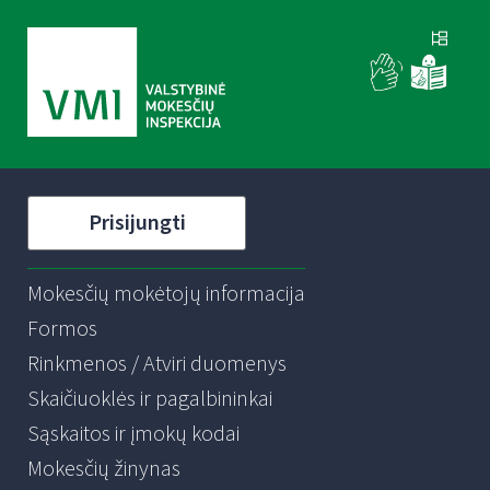
Prisijungti
Mokesčių mokėtojų informacija
Formos
Rinkmenos / Atviri duomenys
Skaičiuoklės ir pagalbininkai
Sąskaitos ir įmokų kodai
Mokesčių žinynas