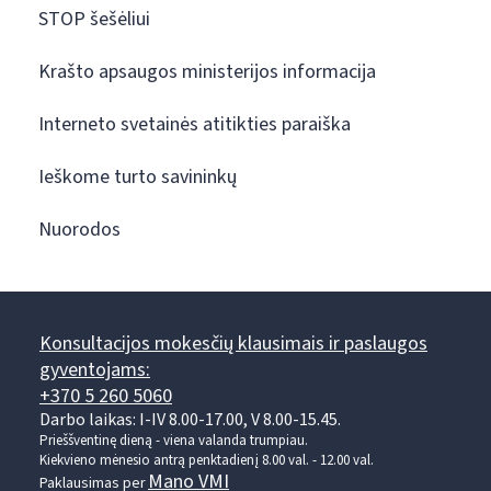
STOP šešėliui
Krašto apsaugos ministerijos informacija
Interneto svetainės atitikties paraiška
Ieškome turto savininkų
Nuorodos
Konsultacijos mokesčių klausimais ir paslaugos
gyventojams:
+370 5 260 5060
Darbo laikas: I-IV 8.00-17.00, V 8.00-15.45.
Prieššventinę dieną - viena valanda trumpiau.
Kiekvieno mėnesio antrą penktadienį 8.00 val. - 12.00 val.
Mano VMI
Paklausimas per