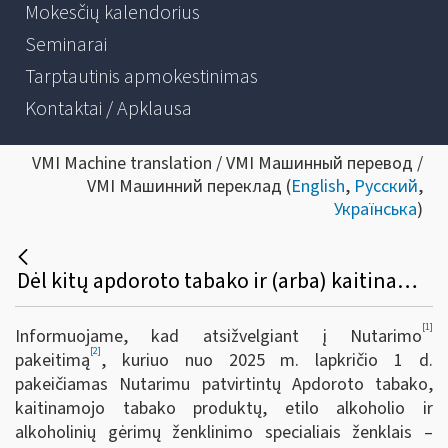
Mokesčių kalendorius
Seminarai
Tarptautinis apmokestinimas
Kontaktai / Apklausa
VMI Machine translation / VMI Машинный перевод /
VMI Машинний переклад (
English
,
Русский
,
Українська
)
Dėl kitų apdoroto tabako ir (arba) kaitinamojo tabako produktų ženklinimo specialiais ženklais – banderolėmis – būdų nustatymo
[1]
Informuojame, kad atsižvelgiant į Nutarimo
[2]
pakeitimą
, kuriuo nuo 2025 m. lapkričio 1 d.
pakeičiamas Nutarimu patvirtintų Apdoroto tabako,
kaitinamojo tabako produktų, etilo alkoholio ir
alkoholinių gėrimų ženklinimo specialiais ženklais –