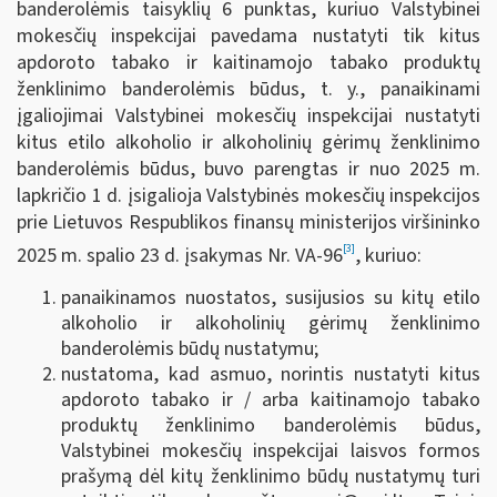
banderolėmis taisyklių 6 punktas, kuriuo Valstybinei
mokesčių inspekcijai pavedama nustatyti tik kitus
apdoroto tabako ir kaitinamojo tabako produktų
ženklinimo banderolėmis būdus, t. y., panaikinami
įgaliojimai Valstybinei mokesčių inspekcijai nustatyti
kitus etilo alkoholio ir alkoholinių gėrimų ženklinimo
banderolėmis būdus, buvo parengtas ir nuo 2025 m.
lapkričio 1 d. įsigalioja Valstybinės mokesčių inspekcijos
prie Lietuvos Respublikos finansų ministerijos viršininko
[3]
2025 m. spalio 23 d. įsakymas Nr. VA-96
, kuriuo:
panaikinamos nuostatos, susijusios su kitų etilo
alkoholio ir alkoholinių gėrimų ženklinimo
banderolėmis būdų nustatymu;
nustatoma, kad asmuo, norintis nustatyti kitus
apdoroto tabako ir / arba kaitinamojo tabako
produktų ženklinimo banderolėmis būdus,
Valstybinei mokesčių inspekcijai laisvos formos
prašymą dėl kitų ženklinimo būdų nustatymų turi