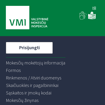
Prisijungti
Mokesčių mokėtojų informacija
Formos
Rinkmenos / Atviri duomenys
Skaičiuoklės ir pagalbininkai
Sąskaitos ir įmokų kodai
Mokesčių žinynas