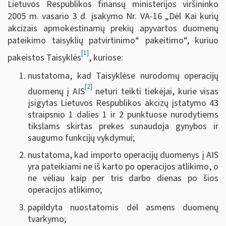
Lietuvos Respublikos finansų ministerijos viršininko
2005 m. vasario 3 d. įsakymo Nr. VA-16 „Dėl Kai kurių
akcizais apmokestinamų prekių apyvartos duomenų
pateikimo taisyklių patvirtinimo“ pakeitimo“, kuriuo
[1]
pakeistos Taisyklės
, kuriose:
nustatoma, kad Taisyklėse nurodomų operacijų
[2]
duomenų į AIS
neturi teikti tiekėjai, kurie visas
įsigytas Lietuvos Respublikos akcizų įstatymo 43
straipsnio 1 dalies 1 ir 2 punktuose nurodytiems
tikslams skirtas prekes sunaudoja gynybos ir
saugumo funkcijų vykdymui;
nustatoma, kad importo operacijų duomenys į AIS
yra pateikiami ne iš karto po operacijos atlikimo, o
ne vėliau kaip per tris darbo dienas po šios
operacijos atlikimo;
papildyta nuostatomis dėl asmens duomenų
tvarkymo;