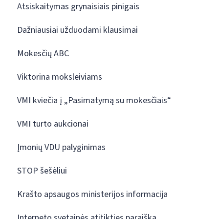
Atsiskaitymas grynaisiais pinigais
Dažniausiai užduodami klausimai
Mokesčių ABC
Viktorina moksleiviams
VMI kviečia į „Pasimatymą su mokesčiais“
VMI turto aukcionai
Įmonių VDU palyginimas
STOP šešėliui
Krašto apsaugos ministerijos informacija
Interneto svetainės atitikties paraiška