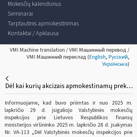
Mokesčių kalendorius
Seminarai
Tarptautinis apmokestinimas
Kontaktai / Apklausa
VMI Machine translation / VMI Машинный перевод /
VMI Машинний переклад (
English
,
Русский
,
Українська
)
Dėl kai kurių akcizais apmokestinamų prekių apyvartos duomenų pateikimo taisyklių pakeitimo
Informuojame, kad buvo priimtas ir nuo 2025 m.
lapkričio 29 d. įsigaliojo Valstybinės mokesčių
inspekcijos prie Lietuvos Respublikos finansų
ministerijos viršininko 2025 m. lapkričio 28 d. įsakymas
Nr. VA-113 „Dėl Valstybinės mokesčių inspekcijos prie