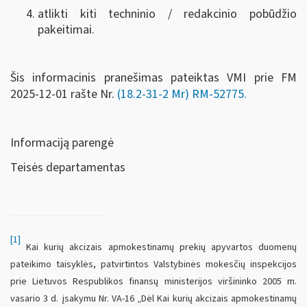
atlikti kiti techninio / redakcinio pobūdžio
pakeitimai.
Šis informacinis pranešimas pateiktas VMI prie FM
2025-12-01 rašte Nr.
(18.2-31-2 Mr) RM-52775
.
Informaciją parengė
Teisės departamentas
[1]
Kai kurių akcizais apmokestinamų prekių apyvartos duomenų
pateikimo taisyklės, patvirtintos Valstybinės mokesčių inspekcijos
prie Lietuvos Respublikos finansų ministerijos viršininko 2005 m.
vasario 3 d. įsakymu Nr. VA-16 „Dėl Kai kurių akcizais apmokestinamų