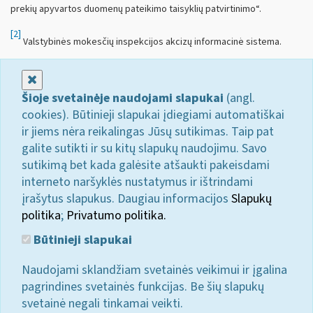
prekių apyvartos duomenų pateikimo taisyklių patvirtinimo“.
[2]
Valstybinės mokesčių inspekcijos akcizų informacinė sistema.
Uždaryti
Šioje svetainėje naudojami slapukai
(angl.
cookies). Būtinieji slapukai įdiegiami automatiškai
ir jiems nėra reikalingas Jūsų sutikimas. Taip pat
galite sutikti ir su kitų slapukų naudojimu. Savo
sutikimą bet kada galėsite atšaukti pakeisdami
interneto naršyklės nustatymus ir ištrindami
įrašytus slapukus. Daugiau informacijos
Slapukų
politika
;
Privatumo politika.
Būtinieji slapukai
Naudojami sklandžiam svetainės veikimui ir įgalina
pagrindines svetainės funkcijas. Be šių slapukų
svetainė negali tinkamai veikti.