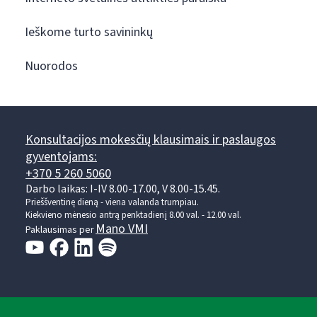
Ieškome turto savininkų
Nuorodos
Konsultacijos mokesčių klausimais ir paslaugos
gyventojams:
+370 5 260 5060
Darbo laikas: I-IV 8.00-17.00, V 8.00-15.45.
Prieššventinę dieną - viena valanda trumpiau.
Kiekvieno mėnesio antrą penktadienį 8.00 val. - 12.00 val.
Mano VMI
Paklausimas per