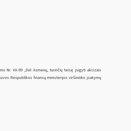
o Nr. VA-99 „Dėl Asmenų, turinčių teisę įsigyti akcizais
etuvos Respublikos finansų ministerijos viršininko įsakymų