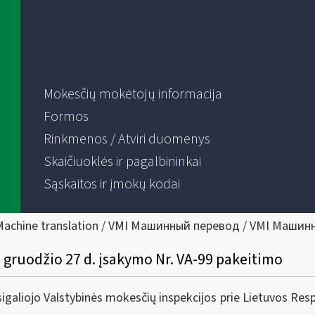
Mokesčių mokėtojų informacija
Formos
Rinkmenos / Atviri duomenys
Skaičiuoklės ir pagalbininkai
Sąskaitos ir įmokų kodai
Machine translation / VMI Машинный перевод / VMI Машин
 gruodžio 27 d. įsakymo Nr. VA-99 pakeitimo
galiojo Valstybinės mokesčių inspekcijos prie Lietuvos Resp