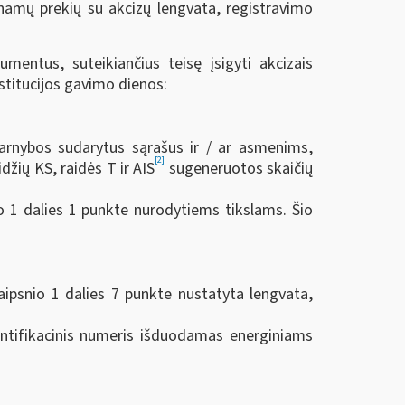
inamų prekių su akcizų lengvata, registravimo
mentus, suteikiančius teisę įsigyti akcizais
stitucijos gavimo dienos:
 tarnybos sudarytus sąrašus ir / ar asmenims,
[2]
žių KS, raidės T ir AIS
sugeneruotos skaičių
o 1 dalies 1 punkte nurodytiems tikslams. Šio
aipsnio 1 dalies 7 punkte nustatyta lengvata,
entifikacinis numeris išduodamas energiniams