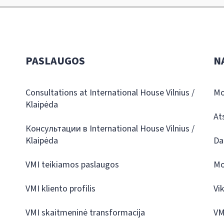
PASLAUGOS
N
Consultations at International House Vilnius /
Mo
Klaipėda
At
Консультации в International House Vilnius /
Klaipėda
Da
VMI teikiamos paslaugos
Mo
VMI kliento profilis
Vi
VMI skaitmeninė transformacija
VM