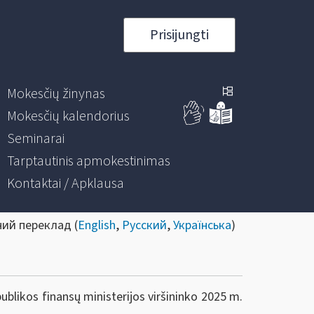
Prisijungti
Mokesčių žinynas
Mokesčių kalendorius
Seminarai
Tarptautinis apmokestinimas
Kontaktai / Apklausa
ний переклад (
English
,
Русский
,
Українська
)
ublikos finansų ministerijos viršininko 2025 m.