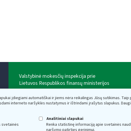
Valstybinė mokesčių inspekcija prie
Lietuvos Respublikos finansų ministerijos
Biudžetinė įstaiga. Juridinio asmens kodas — 188659752,
adresas: Vasario 16-osios g. 14, 01107 Vilnius, Lietuva,
lapukai įdiegiami automatiškai ir jiems nėra reikalingas Jūsų sutikimas. Taip pa
el.paštas:
vmi@vmi.lt
, E. pristatymo dėžutės adresas
sdami interneto naršyklės nustatymus ir ištrindami įrašytus slapukus. Daug
188659752
Duomenys apie Valstybinę mokesčių inspekciją prie
Lietuvos Respublikos finansų ministerijos kaupiami ir
Analitiniai slapukai
saugomi Juridinių asmenų registre
s svetainės
Renka statistinę informaciją apie svetainės naud
naršymo patirties gerinimui.