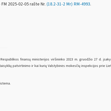
e FM
2025-02-05 rašte Nr.
(18.2-31-2 Mr) RM-4993
.
espublikos finansų ministerijos viršininko 2023 m. gruodžio 27 d. įsakym
syklių patvirtinimo ir kai kurių Valstybinės mokesčių inspekcijos prie Li
istema.