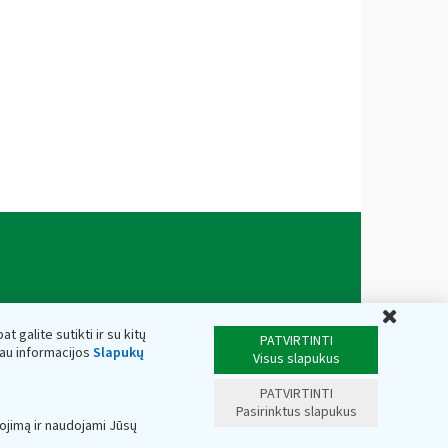
Uždar
t galite sutikti ir su kitų
PATVIRTINTI
iau informacijos
Slapukų
Visus slapukus
PATVIRTINTI
Pasirinktus slapukus
ojimą ir naudojami Jūsų