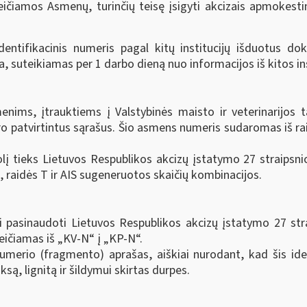
eičiamos Asmenų, turinčių teisę įsigyti akcizais apmokest
tifikacinis numeris pagal kitų institucijų išduotus doku
 suteikiamas per 1 darbo dieną nuo informacijos iš kitos in
menims, įtrauktiems į Valstybinės maisto ir veterinarijos
o patvirtintus sąrašus. Šio asmens numeris sudaromas iš raid
olį tieks Lietuvos Respublikos akcizų įstatymo 27 straipsni
raidės T ir AIS sugeneruotos skaičių kombinacijos.
i pasinaudoti Lietuvos Respublikos akcizų įstatymo 27 str
eičiamas iš „KV-N“ į „KP-N“.
numerio (fragmento) aprašas, aiškiai nurodant, kad šis id
ą, lignitą ir šildymui skirtas durpes.