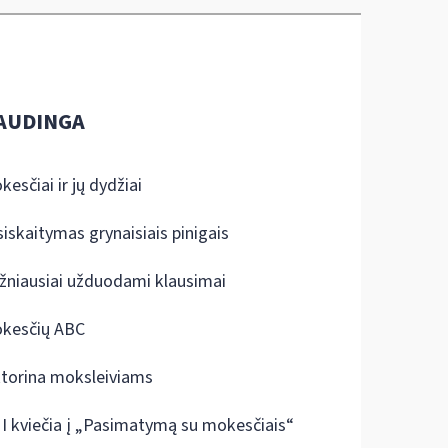
AUDINGA
kesčiai ir jų dydžiai
siskaitymas grynaisiais pinigais
žniausiai užduodami klausimai
kesčių ABC
ktorina moksleiviams
I kviečia į „Pasimatymą su mokesčiais“