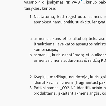
[1]
vasario 4 d. įsakymas Nr. VA-9
, kuriuo pak
taisyklės, kuriose:
Nustatoma, kad registruoto asmens iden
apmokestinamų prekių su akcizų lengvata,
asmeniui, kuris etilo alkoholį tieks as
įtrauktiems į sveikatos apsaugos ministr
kombinacijos;
asmeniui, kuris denatūruotą etilo alkoh
asmens numeris sudaromas iš raidžių KD, 
Kvapiųjų medžiagų naudotojo, kuris gal
identifikacinis numeris (fragmentas) pak
Patikslinamas „CO2-N“ identifikacinio 
produktams, įskaitant akmens anglis, koks