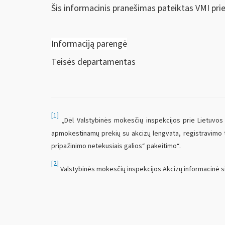
Šis informacinis pranešimas pateiktas VMI pri
Informaciją parengė
Teisės departamentas
[1]
„Dėl Valstybinės mokesčių inspekcijos prie Lietuvos R
apmokestinamų prekių su akcizų lengvata, registravimo tai
pripažinimo netekusiais galios“ pakeitimo“.
[2]
Valstybinės mokesčių inspekcijos Akcizų informacinė s