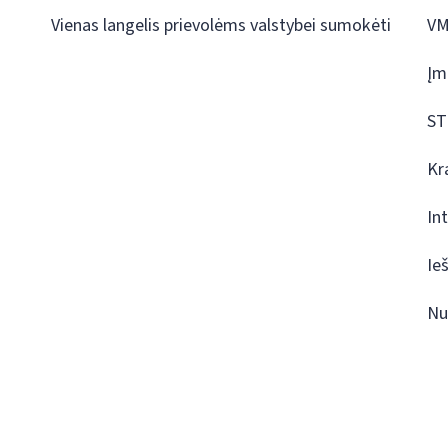
Vienas langelis prievolėms valstybei sumokėti
VM
Įm
ST
Kr
In
Ie
Nu