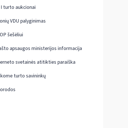
I turto aukcionai
onių VDU palyginimas
OP šešėliui
ašto apsaugos ministerijos informacija
terneto svetainės atitikties paraiška
škome turto savininkų
orodos