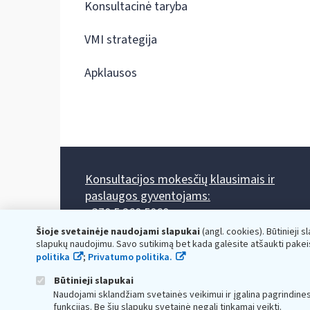
Konsultacinė taryba
VMI strategija
Apklausos
Konsultacijos mokesčių klausimais ir
paslaugos gyventojams:
+370 5 260 5060
Darbo laikas: I-IV 8.00-17.00, V 8.00-15.45.
Šioje svetainėje naudojami slapukai
(angl. cookies). Būtinieji s
Prieššventinę dieną - viena valanda trumpiau.
slapukų naudojimu. Savo sutikimą bet kada galėsite atšaukti pakei
Kiekvieno mėnesio antrą penktadienį 8.00 val. - 12.00 val.
politika
;
Privatumo politika.
Mano VMI
Paklausimas per
Būtinieji slapukai
Naudojami sklandžiam svetainės veikimui ir įgalina pagrindine
funkcijas. Be šių slapukų svetainė negali tinkamai veikti.