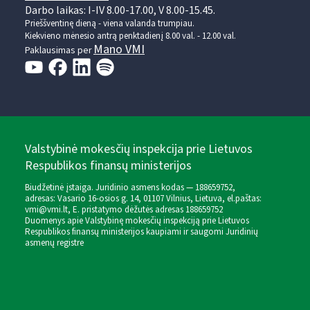
Darbo laikas: I-IV 8.00-17.00, V 8.00-15.45.
Prieššventinę dieną - viena valanda trumpiau.
Kiekvieno mėnesio antrą penktadienį 8.00 val. - 12.00 val.
Mano VMI
Paklausimas per
Valstybinė mokesčių inspekcija prie Lietuvos
Respublikos finansų ministerijos
Biudžetinė įstaiga. Juridinio asmens kodas — 188659752,
adresas: Vasario 16-osios g. 14, 01107 Vilnius, Lietuva, el.paštas:
vmi@vmi.lt
, E. pristatymo dėžutės adresas 188659752
Duomenys apie Valstybinę mokesčių inspekciją prie Lietuvos
Respublikos finansų ministerijos kaupiami ir saugomi Juridinių
asmenų registre