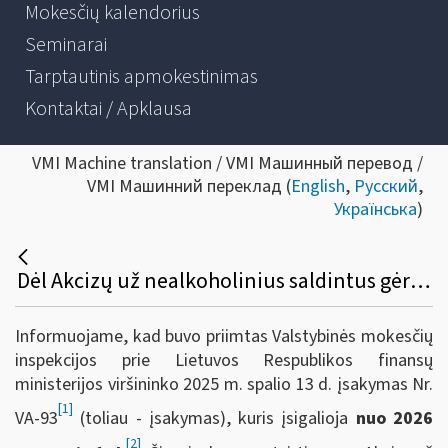
Mokesčių kalendorius
Seminarai
Tarptautinis apmokestinimas
Kontaktai / Apklausa
VMI Machine translation / VMI Машинный перевод /
VMI Машинний переклад (
English
,
Русский
,
Українська
)
Dėl Akcizų už nealkoholinius saldintus gėrimus mokėtojų registravimo taisyklių patvirtinimo
Informuojame, kad buvo priimtas Valstybinės mokesčių
inspekcijos prie Lietuvos Respublikos finansų
ministerijos viršininko 2025 m. spalio 13 d. įsakymas Nr.
[1]
VA-93
(toliau - įsakymas), kuris įsigalioja
nuo 2026
[2]