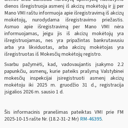
dienos išregistruoja asmenį iš akcizų mokėtojų ir jį per
Mano VMI raštu informuoja apie išregistravimą iš akcizų
mokėtojų, nurodydama išregistravimo priežastis.
Asmuo apie išregistravimą per Mano VMI nėra
informuojamas, jeigu jis iš akcizų mokėtojų yra
išregistruojamas, nes yra pripažintas bankrutavusiu
arba yra likviduotas, arba akcizų mokėtojas yra
išregistruotas iš Mokesčių mokėtojų registro.
Svarbu pažymėti, kad, vadovaujantis įsakymo 2.2
papunkčiu, asmenų, kurie pateiks prašymą Valstybinei
mokesčių inspekcijai įsiregistruoti asmenį akcizų
mokėtoju iki 2025 m. gruodžio 31 d., registracija
įsigalios 2026 m. sausio 1 d.
Šis informacinis pranešimas pateiktas VMI prie FM
2025-10-15 rašte Nr. (18.2-31-2 Mr)
RM-46395
.