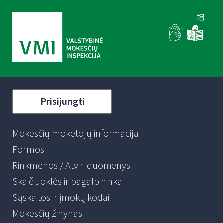
Prisijungti
Mokesčių mokėtojų informacija
Formos
Rinkmenos / Atviri duomenys
Skaičiuoklės ir pagalbininkai
Sąskaitos ir įmokų kodai
Mokesčių žinynas