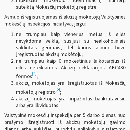
mokesčių mokėtojo identifikacinį numerį,
suteiktą Mokesčių mokėtojų registre.
Asmuo išregistruojamas iš akcizų mokėtojų Valstybinės
mokesčių inspekcijos iniciatyva, jeigu:
ne trumpiau kaip vienerius metus iš eilės
nevykdoma veikla, susijusi su nealkoholiniais
saldintais gėrimais, dėl kurios asmuo buvo
įregistruotas akcizų mokėtoju;
ne trumpiau kaip 6 mokestinius laikotarpius iš
eilės neteikiamos Akcizų deklaracijos AKC430
[4]
formos
;
akcizų mokėtojas yra išregistruotas iš Mokesčių
[5]
mokėtojų registro
;
akcizų mokėtojas yra pripažintas bankrutavusiu
arba yra likviduotas.
Valstybinė mokesčių inspekcija per 5 darbo dienas nuo
prašymo išregistruoti iš akcizų mokėtojų gavimo
dienos arba aukščiau nurodytų aplinkybių nustatymo