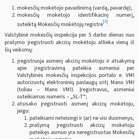
mokesčių mokėtojo pavadinimą (vardą, pavardę);
mokesčių mokėtojo identifikacinį numerį,
[3]
suteiktą Mokesčių mokėtojų registre
.
Valstybinė mokesčių inspekcija per 5 darbo dienas nuo
prašymo įregistruoti akcizų mokėtoju atlieka vieną iš
šių veiksmų:
įregistruoja asmenį akcizų mokėtoju ir atsakymą
apie įregistravimą pateikia asmeniui per
Valstybinės mokesčių inspekcijos portalo e. VMI
autorizuotų elektroninių paslaugų sritį Mano VMI
(toliau – Mano VMI). Įregistravus, asmeniui
suteikiamas numeris – „SL-T“;
atsisako įregistruoti asmenį akcizų mokėtoju,
jeigu:
pateikiami neteisingi ir (ar) ne visi duomenys;
prašymą įregistruoti akcizų mokėtoju
pateikęs asmuo yra neregistruotas Mokesčių