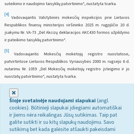
suteikimo ir naudojimo taisyklių patvirtinimo“, nustatyta tvarka.
[4]
Vadovaujantis Valstybinės mokesčių inspekcijos prie Lietuvos
Respublikos finansų ministerijos viršininko 2025 m. rugpjūčio 20 d.
įsakymu Nr. VA-73 „Dėl Akcizų deklaracijos AKC430 formos užpildymo
ir pateikimo taisyklių patvirtinimo“.
[5]
Vadovaujantis Mokesčių mokėtojų registro nuostatose,
patvirtintose Lietuvos Respublikos Vyriausybės 2000 m. rugsėjo 6 d.
nutarimu Nr. 1059 „Dėl Mokesčių mokėtojų registro įsteigimo ir jo
nuostatų patvirtinimo“, nustatyta tvarka.
Uždaryti
Šioje svetainėje naudojami slapukai
(angl.
cookies). Būtinieji slapukai įdiegiami automatiškai
ir jiems nėra reikalingas Jūsų sutikimas. Taip pat
galite sutikti ir su kitų slapukų naudojimu. Savo
sutikimą bet kada galėsite atšaukti pakeisdami