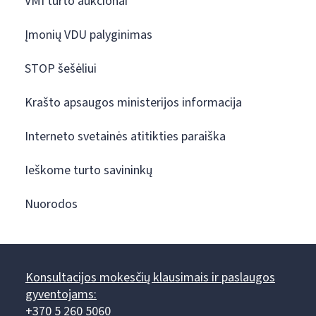
VMI turto aukcionai
Įmonių VDU palyginimas
STOP šešėliui
Krašto apsaugos ministerijos informacija
Interneto svetainės atitikties paraiška
Ieškome turto savininkų
Nuorodos
Konsultacijos mokesčių klausimais ir paslaugos
gyventojams:
+370 5 260 5060