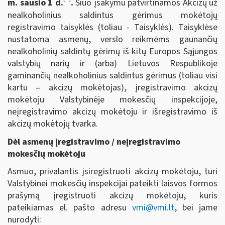
m. sausio 1 d.
.
Šiuo įsakymu patvirtinamos Akcizų už
nealkoholinius saldintus gėrimus mokėtojų
registravimo taisyklės (toliau - Taisyklės). Taisyklėse
nustatoma asmenų, verslo reikmėms gaunančių
nealkoholinių saldintų gėrimų iš kitų Europos Sąjungos
valstybių narių ir (arba) Lietuvos Respublikoje
gaminančių nealkoholinius saldintus gėrimus (toliau visi
kartu – akcizų mokėtojas), įregistravimo akcizų
mokėtoju Valstybinėje mokesčių inspekcijoje,
neįregistravimo akcizų mokėtoju ir išregistravimo iš
akcizų mokėtojų tvarka.
Dėl asmenų įregistravimo / neįregistravimo
mokesčių mokėtoju
Asmuo, privalantis įsiregistruoti akcizų mokėtoju, turi
Valstybinei mokesčių inspekcijai pateikti laisvos formos
prašymą įregistruoti akcizų mokėtoju, kuris
pateikiamas el. pašto adresu
vmi@vmi.lt
, bei jame
nurodyti: