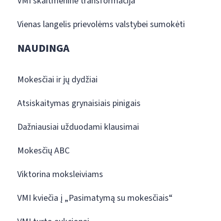
VMI skaitmeninė transformacija
Vienas langelis prievolėms valstybei sumokėti
NAUDINGA
Mokesčiai ir jų dydžiai
Atsiskaitymas grynaisiais pinigais
Dažniausiai užduodami klausimai
Mokesčių ABC
Viktorina moksleiviams
VMI kviečia į „Pasimatymą su mokesčiais“