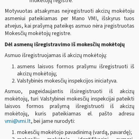
mokėtojų registre.
Motyvuotas atsakymas neįregistruoti akcizų mokėtoju
asmeniui pateikiamas per Mano VMI, išskyrus tuos
atvejus, kai prašymą pateikęs asmuo nėra įregistruotas
Mokesčių mokėtojų registre.
Dėl asmenų išregistravimo iš mokesčių mokėtojų
Asmuo išregistruojamas iš akcizų mokėtojų:
asmens laisvos formos prašymu išregistruoti iš
akcizų mokėtojų;
Valstybinės mokesčių inspekcijos iniciatyva.
Asmuo, pageidaujantis išsiregistruoti iš akcizų
mokėtojų, turi Valstybinei mokesčių inspekcijai pateikti
laisvos formos prašymą išregistruoti iš akcizų
mokėtojų, kuris pateikiamas el. pašto adresu
vmi@vmi.lt
, bei jame nurodyti:
mokesčių mokėtojo pavadinimą (vardą, pavardę);