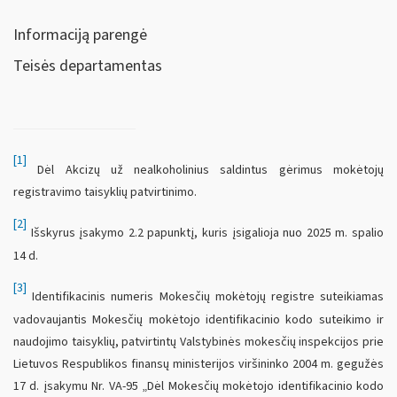
Informaciją parengė
Teisės departamentas
[1]
Dėl Akcizų už nealkoholinius saldintus gėrimus mokėtojų
registravimo taisyklių patvirtinimo.
[2]
Išskyrus įsakymo 2.2 papunktį, kuris įsigalioja nuo 2025 m. spalio
14 d.
[3]
Identifikacinis numeris Mokesčių mokėtojų registre suteikiamas
vadovaujantis Mokesčių mokėtojo identifikacinio kodo suteikimo ir
naudojimo taisyklių, patvirtintų Valstybinės mokesčių inspekcijos prie
Lietuvos Respublikos finansų ministerijos viršininko 2004 m. gegužės
17 d. įsakymu Nr. VA-95 „Dėl Mokesčių mokėtojo identifikacinio kodo