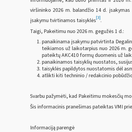
Informuojame, kad buvo priimtas ir 2026 m. g
viršininko 2026 m. balandžio 14 d. įsakymas 
[3]
įsakymu tvirtinamos taisyklės
.
Taigi, Pakeitimu nuo 2026 m. gegužės 1 d.:
panaikinama įsakymu patvirtinta Degali
teikiamos už laikotarpius nuo 2026 m. ge
pateiktų AKC410 formų duomenis už laikot
panaikinamos taisyklių nuostatos, susij
taisyklės papildytos nuostatomis dėl 
atlikti kiti techninio / redakcinio pobūdži
Svarbu pažymėti, kad Pakeitimu mokesčių mok
Šis informacinis pranešimas pateiktas VMI pri
Informaciją parengė