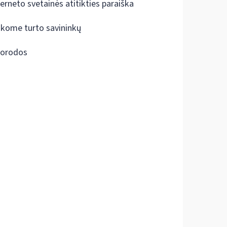
terneto svetainės atitikties paraiška
škome turto savininkų
orodos