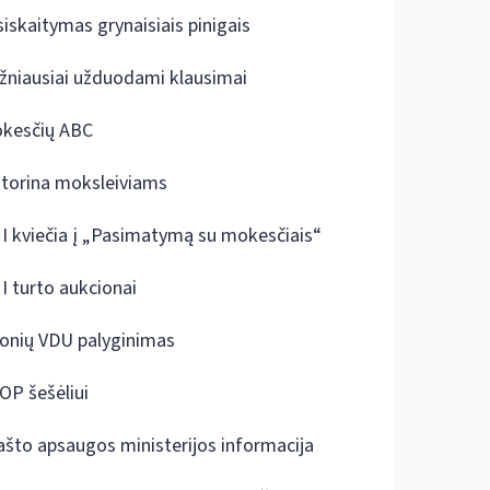
siskaitymas grynaisiais pinigais
žniausiai užduodami klausimai
kesčių ABC
ktorina moksleiviams
I kviečia į „Pasimatymą su mokesčiais“
I turto aukcionai
onių VDU palyginimas
OP šešėliui
ašto apsaugos ministerijos informacija