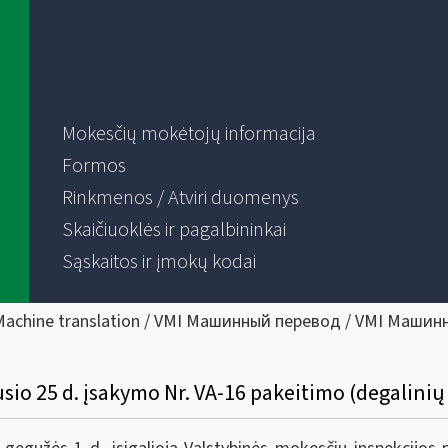
Mokesčių mokėtojų informacija
Formos
Rinkmenos / Atviri duomenys
Skaičiuoklės ir pagalbininkai
Sąskaitos ir įmokų kodai
Machine translation / VMI Машинный перевод / VMI Машин