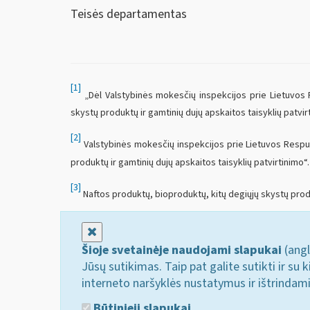
Teisės departamentas
[1]
„Dėl Valstybinės mokesčių inspekcijos prie Lietuvos R
skystų produktų ir gamtinių dujų apskaitos taisyklių patvir
[2]
Valstybinės mokesčių inspekcijos prie Lietuvos Respubl
produktų ir gamtinių dujų apskaitos taisyklių patvirtinimo“.
[3]
Naftos produktų, bioproduktų, kitų degiųjų skystų produ
Uždaryti
Šioje svetainėje naudojami slapukai
(angl
Jūsų sutikimas. Taip pat galite sutikti ir s
interneto naršyklės nustatymus ir ištrindam
Būtinieji slapukai