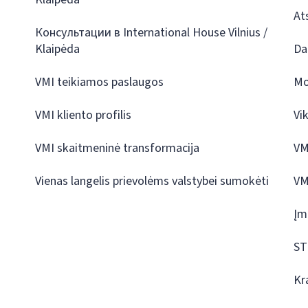
At
Консультации в International House Vilnius /
Klaipėda
Da
VMI teikiamos paslaugos
Mo
VMI kliento profilis
Vi
VMI skaitmeninė transformacija
VM
Vienas langelis prievolėms valstybei sumokėti
VM
Įm
ST
Kr