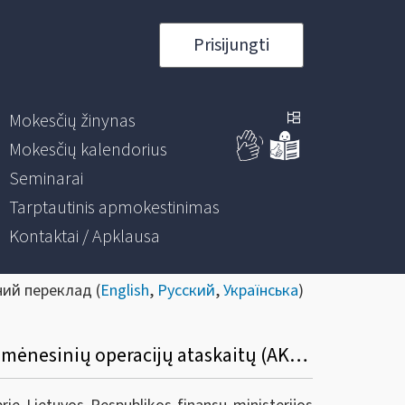
Prisijungti
Mokesčių žinynas
Mokesčių kalendorius
Seminarai
Tarptautinis apmokestinimas
Kontaktai / Apklausa
ний переклад (
English
,
Русский
,
Українська
)
Dėl VMI prie FM viršininko 2011 m. sausio 25 d. įsakymo Nr. VA-16 pakeitimo (degalinių mėnesinių operacijų ataskaitų (AKC410 formų) teikimo panaikinimas)