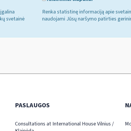
įgalina
Renka statistinę informaciją apie svetai
ukų svetainė
naudojami Jūsų naršymo patirties gerini
PASLAUGOS
N
Consultations at International House Vilnius /
Mo
Klaipėda