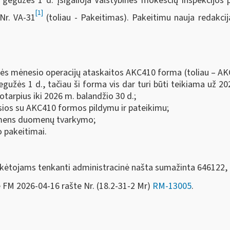
egužės 1 d. įsigalioja Valstybinės mokesčių inspekcijos p
[1]
Nr. VA-31
(toliau - Pakeitimas). Pakeitimu nauja redakc
nės mėnesio operacijų ataskaitos AKC410 forma (toliau – A
gužės 1 d., tačiau ši forma vis dar turi būti teikiama už 20
arpius iki 2026 m. balandžio 30 d.;
usios su AKC410 formos pildymu ir pateikimu;
asmens duomenų tvarkymo;
o pakeitimai.
ėtojams tenkanti administracinė našta sumažinta 646122, 
e FM
2026-04-16 rašte Nr. (18.2-31-2 Mr)
RM-13005
.