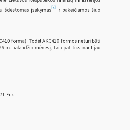
rie Lietuvos Respublikos finansų ministerijos
[2]
ija išdėstomas įsakymas
ir pakeičiamos šiuo
KC410 forma). Todėl AKC410 formos neturi būti
26 m. balandžio mėnesį, taip pat tikslinant jau
71 Eur.