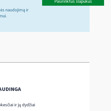
Pasirinktus slapukus
nės naudojimą ir
mui.
AUDINGA
kesčiai ir jų dydžiai