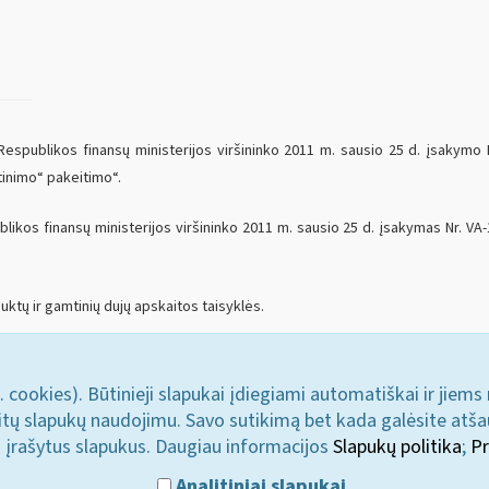
espublikos finansų ministerijos viršininko 2011 m. sausio 25 d. įsakymo N
tinimo“ pakeitimo“.
ikos finansų ministerijos viršininko 2011 m. sausio 25 d. įsakymas Nr. VA-
ktų ir gamtinių dujų apskaitos taisyklės.
. cookies). Būtinieji slapukai įdiegiami automatiškai ir jiems
u kitų slapukų naudojimu. Savo sutikimą bet kada galėsite atš
i įrašytus slapukus. Daugiau informacijos
Slapukų politika
;
Pr
Analitiniai slapukai