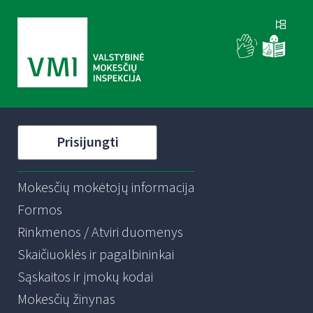
Prisijungti
Mokesčių mokėtojų informacija
Formos
Rinkmenos / Atviri duomenys
Skaičiuoklės ir pagalbininkai
Sąskaitos ir įmokų kodai
Mokesčių žinynas