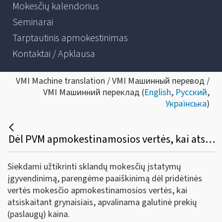
Mokesčių kalendorius
Seminarai
Tarptautinis apmokestinimas
Kontaktai / Apklausa
VMI Machine translation / VMI Машинный перевод /
VMI Машинний переклад (
English
,
Русский
,
Українська
)
Dėl PVM apmokestinamosios vertės, kai atsiskaitant grynaisiais, apvalinama galutinė prekių (paslaugų) kaina
Siekdami užtikrinti sklandų mokesčių įstatymų
įgyvendinimą, parengėme paaiškinimą dėl pridėtinės
vertės mokesčio apmokestinamosios vertės, kai
atsiskaitant grynaisiais, apvalinama galutinė prekių
(paslaugų) kaina.