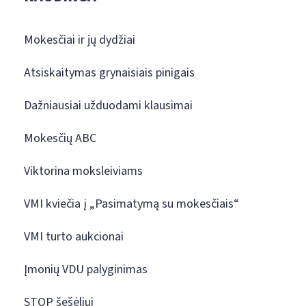
Mokesčiai ir jų dydžiai
Atsiskaitymas grynaisiais pinigais
Dažniausiai užduodami klausimai
Mokesčių ABC
Viktorina moksleiviams
VMI kviečia į „Pasimatymą su mokesčiais“
VMI turto aukcionai
Įmonių VDU palyginimas
STOP šešėliui