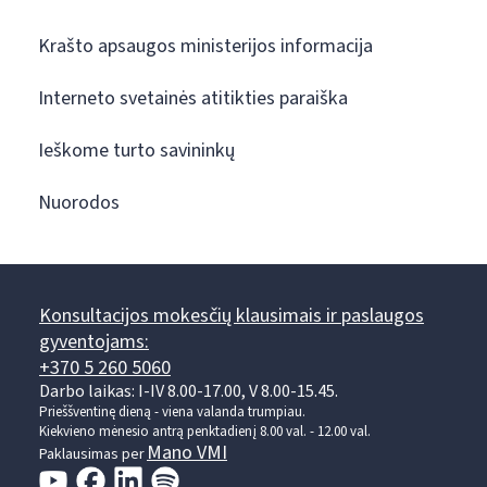
Krašto apsaugos ministerijos informacija
Interneto svetainės atitikties paraiška
Ieškome turto savininkų
Nuorodos
Konsultacijos mokesčių klausimais ir paslaugos
gyventojams:
+370 5 260 5060
Darbo laikas: I-IV 8.00-17.00, V 8.00-15.45.
Prieššventinę dieną - viena valanda trumpiau.
Kiekvieno mėnesio antrą penktadienį 8.00 val. - 12.00 val.
Mano VMI
Paklausimas per