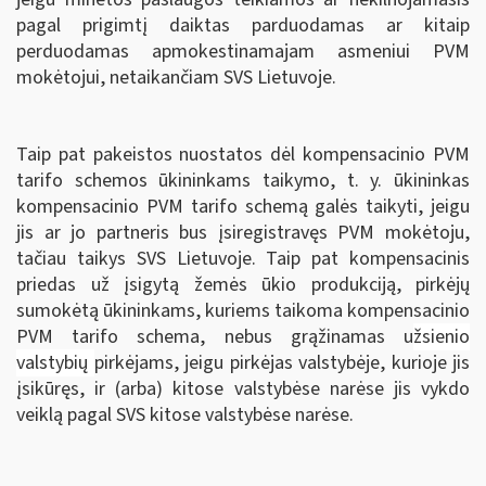
pagal prigimtį daiktas parduodamas ar kitaip
perduodamas apmokestinamajam asmeniui PVM
mokėtojui, netaikančiam SVS Lietuvoje.
Taip pat pakeistos nuostatos dėl kompensacinio PVM
tarifo schemos ūkininkams taikymo, t. y. ūkininkas
kompensacinio PVM tarifo schemą galės taikyti, jeigu
jis ar jo partneris bus įsiregistravęs PVM mokėtoju,
tačiau taikys SVS Lietuvoje. Taip pat kompensacinis
priedas už įsigytą žemės ūkio produkciją, pirkėjų
sumokėtą ūkininkams, kuriems taikoma kompensacinio
PVM tarifo schema, nebus grąžinamas u
žsienio
valstybių
pirkėjams, jeigu pirkėjas valstybėje, kurioje jis
įsikūręs, ir (arba) kitose valstybėse narėse jis vykdo
veiklą pagal SVS kitose valstybėse narėse.