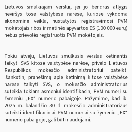
Lietuvos smulkiajam verslui, jei jo bendras atlygis
neviršys tose valstybėse narėse, kuriose vykdoma
ekonominė veikla, nustatytos registravimosi PVM
mokėtojais ribos ir metinės apyvartos ES (100 000 eurų)
nebus prievolės registruotis PVM mokėtojais.
Tokiu atveju, Lietuvos smulkusis verslas ketinantis
taikyti SVS kitose valstybėse narėse, privalo Lietuvos
Respublikos mokesčio administratoriui pateikti
išankstinį pranešimą apie ketinimą kitose valstybėse
narėse taikyti SVS, o mokesčio administratorius
suteikia tokiam asmeniui identifikacinį PVM numerį su
žymeniu „EX“ numerio pabaigoje. Pažymime, kad iki
2025 m. balandžio 30 d. mokesčio administratoriaus
suteikti identifikaciniai PVM numeriai su žymeniu „EX“
numerio pabaigoje, gali būti naudojami.