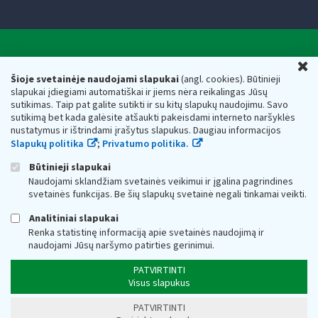
Valstybinė mokesčių inspekcija prie Lietuvos
U
Respublikos finansų ministerijos
Šioje svetainėje naudojami slapukai
(angl. cookies). Būtinieji
slapukai įdiegiami automatiškai ir jiems nėra reikalingas Jūsų
Biudžetinė įstaiga. Juridinio asmens kodas — 188659752,
sutikimas. Taip pat galite sutikti ir su kitų slapukų naudojimu. Savo
adresas: Vasario 16-osios g. 14, 01107 Vilnius, Lietuva, el.paštas:
sutikimą bet kada galėsite atšaukti pakeisdami interneto naršyklės
vmi@vmi.lt
, E. pristatymo dėžutės adresas 188659752
nustatymus ir ištrindami įrašytus slapukus. Daugiau informacijos
Duomenys apie Valstybinę mokesčių inspekciją prie Lietuvos
Slapukų politika
;
Privatumo politika.
Respublikos finansų ministerijos kaupiami ir saugomi Juridinių
asmenų registre
Būtinieji slapukai
Naudojami sklandžiam svetainės veikimui ir įgalina pagrindines
svetainės funkcijas. Be šių slapukų svetainė negali tinkamai veikti.
Analitiniai slapukai
Renka statistinę informaciją apie svetainės naudojimą ir
naudojami Jūsų naršymo patirties gerinimui.
PATVIRTINTI
Visus slapukus
PATVIRTINTI