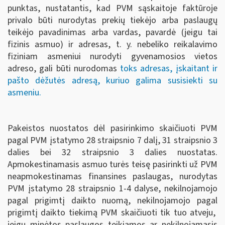
punktas, nustatantis, kad PVM sąskaitoje faktūroje
privalo būti nurodytas prekių tiekėjo arba paslaugų
teikėjo pavadinimas arba vardas, pavardė (jeigu tai
fizinis asmuo) ir adresas, t. y. nebeliko reikalavimo
fiziniam asmeniui nurodyti gyvenamosios vietos
adreso, gali būti nurodomas
toks adresas, įskaitant ir
pašto dėžutės adresą, kuriuo galima susisiekti su
asmeniu.
Pakeistos nuostatos dėl pasirinkimo skaičiuoti PVM
pagal PVM įstatymo 28 straipsnio 7 dalį, 31 straipsnio 3
dalies bei 32 straipsnio 3 dalies nuostatas.
Apmokestinamasis asmuo turės teisę pasirinkti už PVM
neapmokestinamas finansines paslaugas, nurodytas
PVM įstatymo 28 straipsnio 1-4 dalyse, nekilnojamojo
pagal prigimtį daikto nuomą, nekilnojamojo pagal
prigimtį daikto tiekimą PVM skaičiuoti tik tuo atveju,
jeigu minėtos paslaugos teikiamos ar nekilnojamasis