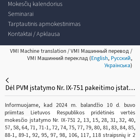
Mokesčių kalendorius
Seminarai
Tarptautinis apmokestinimas
Kontaktai / Apklausa
VMI Machine translation / VMI Машинный перевод /
VMI Машинний переклад (
English
,
Русский
,
Українська
)
Dėl PVM įstatymo Nr. IX-751 pakeitimo įstatymo ir su juo susijusių pakeitimų nuo 2025-05-01
Informuojame, kad 2024 m. balandžio 10 d. buvo
priimtas
Lietuvos Respublikos pridėtinės vertės
mokesčio įstatymo Nr. IX-751 2, 13, 15, 28, 31, 32, 40,
57, 58, 64, 71, 71-1, 72, 74, 75, 77, 79, 80, 81, 83, 84, 85,
88-1, 89-1, 92, 95, 97, 98, 106, 117, 118 straipsnių ir 2