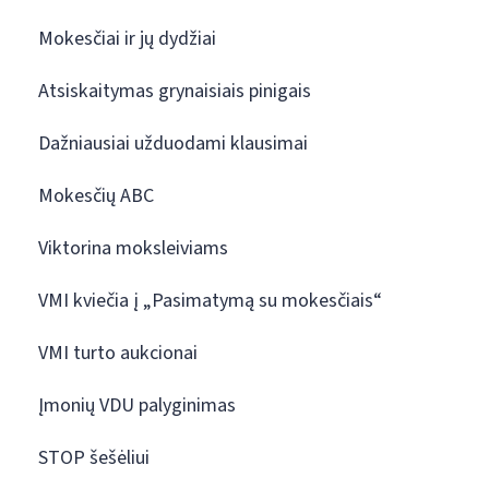
Mokesčiai ir jų dydžiai
Atsiskaitymas grynaisiais pinigais
Dažniausiai užduodami klausimai
Mokesčių ABC
Viktorina moksleiviams
VMI kviečia į „Pasimatymą su mokesčiais“
VMI turto aukcionai
Įmonių VDU palyginimas
STOP šešėliui