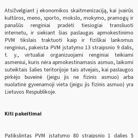
Atsižvelgiant į ekonomikos skaitmenizaciją, kai įvairūs
kultūros, meno, sporto, mokslo, mokymo, pramogų ir
panašūs renginiai pradėti tiesiogiai transliuoti
internetu, ir siekiant šias paslaugas apmokestinimo
PVM tikslais traktuoti kaip ir fiziškai lankomus
renginius, pakeista PVM įstatymo 13 straipsnio 9 dalis,
t. y., virtualiai organizuojami renginiai teikiami
asmeniui, kuris nėra apmokestinamasis asmuo, laikomi
suteiktais šalies teritorijoje tais atvejais, kai paslaugos
pirkėjo buveinė (jeigu jis ne fizinis asmuo) arba
nuolatinė gyvenamoji vieta (jeigu jis fizinis asmuo) yra
Lietuvos Respublikoje.
Kiti pakeitimai
Patikslintas PVM įstatymo 80 straipsnio 1 dalies 5