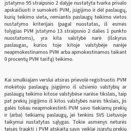
įstatymo 95 straipsnio 2 dalyje nustatyta tvarka privalo
apskaičiuoti ir sumokėti PVM, įsigijimo ir dėl paslaugų,
kurių teikimo vieta, remiantis paslaugų teikimo vietos
nustatymo kriterijais (pagal nuostatas, iš esmės
tolygias PVM įstatymo 13 straipsnio 2 dalies 1 punkto
nuostatoms), yra kita valstybė narė (išskyrus
paslaugas, kurios toje kitoje valstybėje narėje
neapmokestinamos PVM arba apmokestinamos taikant
0 procentų PVM tarifą) teikimo.
Kai smulkiajam verslui atsiras prievolė registruotis PVM
mokėtoju paslaugų įsigijimo iš užsienio valstybių ar
paslaugų teikimo kitose valstybėse narėse tikslais, taip
pat prekių įsigijimo iš kitos valstybės narės tikslais, jis
galės toliau neapmokestinti PVM savo tiekiamų prekių
ir (arba) teikiamų paslaugų, jei tenkins SVS Lietuvoje
taikymui nustatytas sąlygas. Tokie asmenys neturės
teisės traukti į PVM atskaitą savo veiklai įsigytų prekių