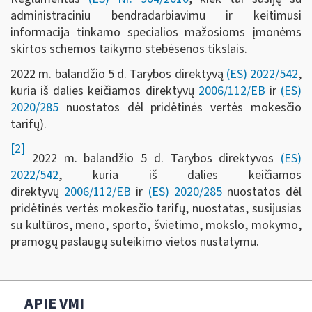
administraciniu bendradarbiavimu ir keitimusi
informacija tinkamo specialios mažosioms įmonėms
skirtos schemos taikymo stebėsenos tikslais.
2022 m. balandžio 5 d. Tarybos direktyvą
(ES) 2022/542
,
kuria iš dalies keičiamos direktyvų
2006/112/EB
ir
(ES)
2020/285
nuostatos dėl pridėtinės vertės mokesčio
tarifų).
[2]
2022 m. balandžio 5 d. Tarybos direktyvos
(ES)
2022/542
, kuria iš dalies keičiamos
direktyvų
2006/112/EB
ir
(ES) 2020/285
nuostatos dėl
pridėtinės vertės mokesčio tarifų, nuostatas, susijusias
su kultūros, meno, sporto, švietimo, mokslo, mokymo,
pramogų paslaugų suteikimo vietos nustatymu.
APIE VMI