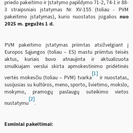
priedo pakeitimo ir Įstatymo papildymo 71-2, 74-1 ir 88-
3 straipsniais įstatymas Nr.
XV-155 (toliau ­- PVM
pakeitimo įstatymas)
, kurio nuostatos įsigalios
nuo
2025 m. gegužės 1 d.
PVM pakeitimo įstatymas priimtas atsižvelgiant į
Europos Sąjungos (toliau – ES) mastu priimtus teisės
aktus, kuriais buvo atnaujinta ir aktualizuota
smulkiajam verslui skirta apmokestinimo pridėtinės
[1]
vertės mokesčiu (toliau – PVM) tvarka
ir nuostatas,
susijusias su kultūros, meno, sporto, švietimo, mokslo,
mokymo, pramogų paslaugų suteikimo vietos
[2]
nustatymu
.
Esminiai pakeitimai: