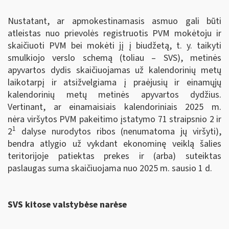
Nustatant, ar apmokestinamasis asmuo gali būti
atleistas nuo prievolės registruotis PVM mokėtoju ir
skaičiuoti PVM bei mokėti jį į biudžetą, t. y. taikyti
smulkiojo verslo schemą (toliau – SVS), metinės
apyvartos dydis skaičiuojamas už kalendorinių metų
laikotarpį ir atsižvelgiama į praėjusių ir einamųjų
kalendorinių metų metinės apyvartos dydžius.
Vertinant, ar einamaisiais kalendoriniais 2025 m.
nėra viršytos PVM pakeitimo įstatymo 71 straipsnio 2 ir
1
2
dalyse nurodytos ribos (nenumatoma jų viršyti),
bendra atlygio už vykdant ekonominę veiklą šalies
teritorijoje patiektas prekes ir (arba) suteiktas
paslaugas suma skaičiuojama nuo 2025 m. sausio 1 d.
SVS kitose valstybėse narėse