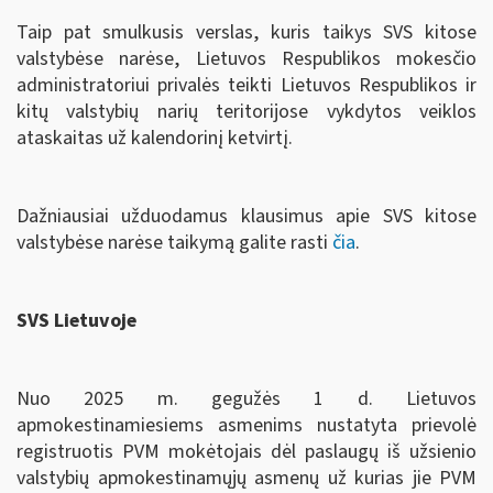
Taip pat smulkusis verslas, kuris taikys SVS kitose
valstybėse narėse, Lietuvos Respublikos mokesčio
administratoriui privalės teikti Lietuvos Respublikos ir
kitų valstybių narių teritorijose vykdytos veiklos
ataskaitas už kalendorinį ketvirtį.
Dažniausiai užduodamus klausimus apie SVS kitose
valstybėse narėse taikymą galite rasti
čia
.
SVS Lietuvoje
Nuo 2025 m. gegužės 1 d. Lietuvos
apmokestinamiesiems asmenims nustatyta prievolė
registruotis PVM mokėtojais dėl paslaugų iš užsienio
valstybių apmokestinamųjų asmenų už kurias jie PVM