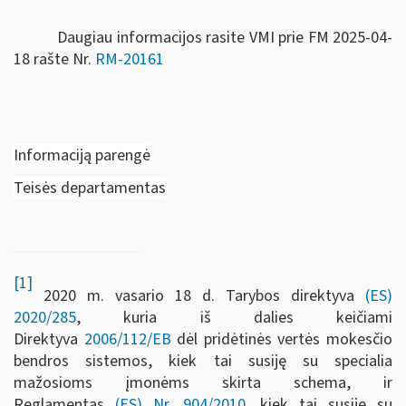
Daugiau informacijos rasite VMI prie FM 2025-04-
18 rašte Nr.
RM-20161
Informaciją parengė
Teisės departamentas
[1]
2020 m. vasario 18 d. Tarybos direktyva
(ES)
2020/285
, kuria iš dalies keičiami
Direktyva
2006/112/EB
dėl pridėtinės vertės mokesčio
bendros sistemos, kiek tai susiję su specialia
mažosioms įmonėms skirta schema, ir
Reglamentas
(ES) Nr. 904/2010
, kiek tai susiję su