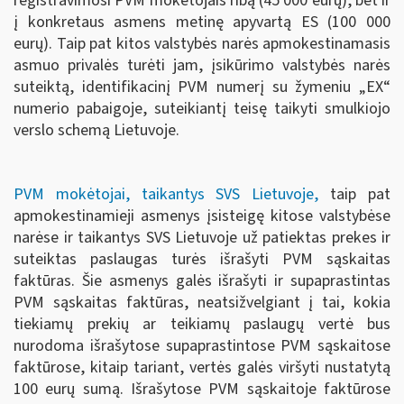
registravimosi PVM mokėtojais ribą (45 000 eurų), bet ir
į konkretaus asmens metinę apyvartą ES (100 000
eurų). Taip pat kitos valstybės narės apmokestinamasis
asmuo privalės turėti jam, įsikūrimo valstybės narės
suteiktą, identifikacinį PVM numerį su žymeniu „EX“
numerio pabaigoje, suteikiantį teisę taikyti smulkiojo
verslo schemą Lietuvoje.
PVM mokėtojai, taikantys SVS Lietuvoje,
taip pat
apmokestinamieji asmenys įsisteigę kitose valstybėse
narėse ir taikantys SVS Lietuvoje už patiektas prekes ir
suteiktas paslaugas turės išrašyti PVM sąskaitas
faktūras. Šie asmenys galės išrašyti ir supaprastintas
PVM sąskaitas faktūras, neatsižvelgiant į tai, kokia
tiekiamų prekių ar teikiamų paslaugų vertė bus
nurodoma išrašytose supaprastintose PVM sąskaitose
faktūrose, kitaip tariant, vertės galės viršyti nustatytą
100 eurų sumą. Išrašytose PVM sąskaitoje faktūrose