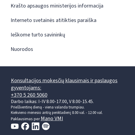
Krašto apsaugos ministerijos informacija
Interneto svetainės atitikties paraiška
Ieškome turto savininkų
Nuorodos
Konsultacijos mokesčių klausimais ir paslaugos
gyventojams:
+370 5 260 5060
Darbo laikas: I-IV 8.00-17.00, V 8.00-15.45.
Prieššventinę dieną - viena valanda trumpiau.
Kiekvieno mėnesio antrą penktadienį 8.00 val. - 12.00 val.
Mano VMI
Paklausimas per