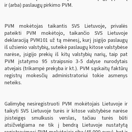
ir (arba) paslaugų pirkimo PVM.
PVM mokėtojas taikantis SVS Lietuvoje, privalės
pateikti PVM mokėtojo, taikančio SVS Lietuvoje
deklaraciją PVM101 už tą mėnesį, kurį įsigijo paslaugų
iš užsienio valstybių, suteikė paslaugų kitose valstybėse
narėse, įsigijo prekių iš kitų valstybių narių, taip pat
PVM įstatymo 95 straipsnio 3-5 dalyse nurodytais
atvejais (trikampė prekyba ir kt.). PVM sąskaitų faktūrų
registrų mokesčių administratoriui tokie asmenys
neteiks.
Galimybę nesiregistruoti PVM mokėtojais Lietuvoje ir
taikyti SVS Lietuvoje turės ir kitose valstybėse narėse
įsisteigęs smulkusis verslas, tačiau turės būti
atsižvelgiama ne tik į bendrą Lietuvoje nustatytą