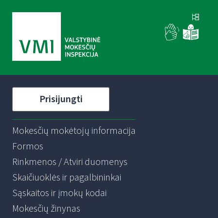
Prisijungti
Mokesčių mokėtojų informacija
Formos
Rinkmenos / Atviri duomenys
Skaičiuoklės ir pagalbininkai
Sąskaitos ir įmokų kodai
Mokesčių žinynas