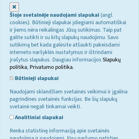
Uždaryti
Šioje svetainėje naudojami slapukai
(angl.
cookies). Būtinieji slapukai įdiegiami automatiškai
ir jiems nėra reikalingas Jūsų sutikimas. Taip pat
galite sutikti ir su kitų slapukų naudojimu. Savo
sutikimą bet kada galėsite atšaukti pakeisdami
interneto naršyklės nustatymus ir ištrindami
įrašytus slapukus. Daugiau informacijos
Slapukų
politika
;
Privatumo politika.
Būtinieji slapukai
Naudojami sklandžiam svetainės veikimui ir įgalina
pagrindines svetainės funkcijas. Be šių slapukų
svetainė negali tinkamai veikti.
Analitiniai slapukai
Renka statistinę informaciją apie svetainės
naudojimą ir naudojami Jūsų naršymo patirties