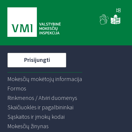
Prisijungti
Mokesčių mokėtojų informacija
Formos
Rinkmenos / Atviri duomenys
Skaičiuoklės ir pagalbininkai
Sąskaitos ir įmokų kodai
Mokesčių žinynas