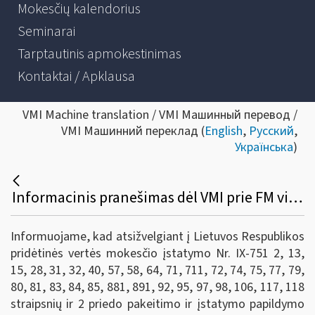
Mokesčių kalendorius
Seminarai
Tarptautinis apmokestinimas
Kontaktai / Apklausa
VMI Machine translation / VMI Машинный перевод /
VMI Машинний переклад (
English
,
Русский
,
Українська
)
Informacinis pranešimas dėl VMI prie FM viršininko 2014 m. gegužės 2 d. įsakymo Nr. VA-26 pakeitimo
Informuojame, kad atsižvelgiant į Lietuvos Respublikos
pridėtinės vertės mokesčio įstatymo Nr. IX-751 2, 13,
15, 28, 31, 32, 40, 57, 58, 64, 71, 711, 72, 74, 75, 77, 79,
80, 81, 83, 84, 85, 881, 891, 92, 95, 97, 98, 106, 117, 118
straipsnių ir 2 priedo pakeitimo ir įstatymo papildymo