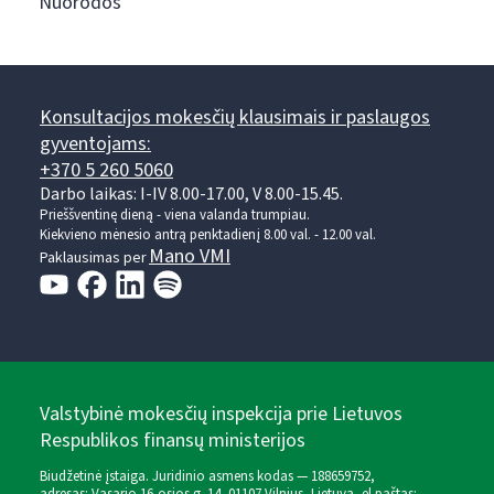
Nuorodos
Konsultacijos mokesčių klausimais ir paslaugos
gyventojams:
+370 5 260 5060
Darbo laikas: I-IV 8.00-17.00, V 8.00-15.45.
Prieššventinę dieną - viena valanda trumpiau.
Kiekvieno mėnesio antrą penktadienį 8.00 val. - 12.00 val.
Mano VMI
Paklausimas per
Valstybinė mokesčių inspekcija prie Lietuvos
Respublikos finansų ministerijos
Biudžetinė įstaiga. Juridinio asmens kodas — 188659752,
adresas: Vasario 16-osios g. 14, 01107 Vilnius, Lietuva, el.paštas: