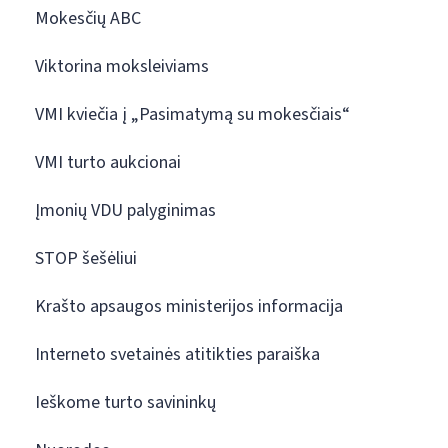
Mokesčių ABC
Viktorina moksleiviams
VMI kviečia į „Pasimatymą su mokesčiais“
VMI turto aukcionai
Įmonių VDU palyginimas
STOP šešėliui
Krašto apsaugos ministerijos informacija
Interneto svetainės atitikties paraiška
Ieškome turto savininkų