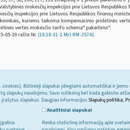
Valstybinės mokesčių inspekcijos prie Lietuvos Respublikos f
esčių inspekcijos prie Lietuvos Respublikos finansų minist
ūkininkais, kuriems taikoma kompensacinio pridėtinės vert
ėtinės vertės mokesčio tarifo schema“ pakeitimo“.
25-05-20 rašte Nr.
(18.18-31-1 Mr) RM-25741.
. cookies). Būtinieji slapukai įdiegiami automatiškai ir jiems
u kitų slapukų naudojimu. Savo sutikimą bet kada galėsite atš
i įrašytus slapukus. Daugiau informacijos
Slapukų politika
;
Pr
Analitiniai slapukai
įgalina
Renka statistinę informaciją apie svetai
ukų svetainė
naudojami Jūsų naršymo patirties gerini