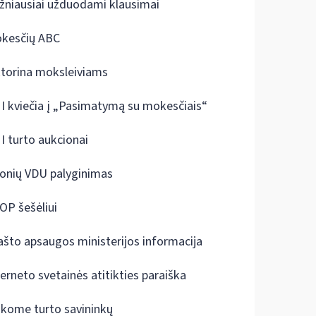
žniausiai užduodami klausimai
kesčių ABC
ktorina moksleiviams
I kviečia į „Pasimatymą su mokesčiais“
I turto aukcionai
onių VDU palyginimas
OP šešėliui
ašto apsaugos ministerijos informacija
terneto svetainės atitikties paraiška
škome turto savininkų