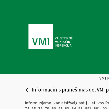
VMI 
Informacinis pranešimas dėl VMI p
Informuojame, kad atsižvelgiant į Lietuvos Res
74, 75, 77, 79, 80, 81, 83, 84, 85, 881, 891, 92