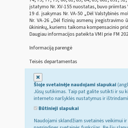
įstatymo Nr. XV-155 nuostatas, buvo priimtas 
19 d. įsakymas Nr. VA-50 „Dėl Valstybinės mok
Nr. VA-26 „Dėl fizinių asmenų įregistravimo 
ūkininkų, kuriems taikoma kompensacinio prid
Daugiau informacijos pateikta VMI prie FM 20
Informaciją parengė
Teisės departamentas
Uždaryti
Šioje svetainėje naudojami slapukai
(angl
Jūsų sutikimas. Taip pat galite sutikti ir s
interneto naršyklės nustatymus ir ištrindam
Būtinieji slapukai
Naudojami sklandžiam svetainės veikimui ir 
pagrindines svetainės funkcijas. Be šių slap