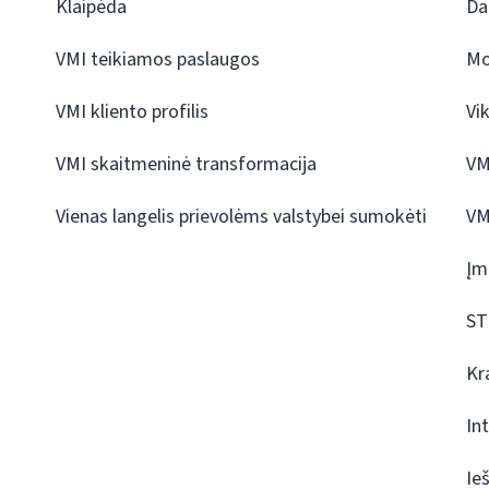
Klaipėda
Da
VMI teikiamos paslaugos
Mo
VMI kliento profilis
Vi
VMI skaitmeninė transformacija
VM
Vienas langelis prievolėms valstybei sumokėti
VM
Įm
ST
Kr
In
Ie