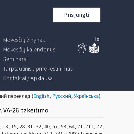
Prisijungti
Mokesčių žinynas
Mokesčių kalendorius
Seminarai
Tarptautinis apmokestinimas
Kontaktai / Apklausa
ний переклад (
English
,
Русский
,
Українська
)
r. VA-26 pakeitimo
3, 15, 28, 31, 32, 40, 57, 58, 64, 71, 711, 72,
r įstatymo papildymo 712, 741 ir 883 straipsniais