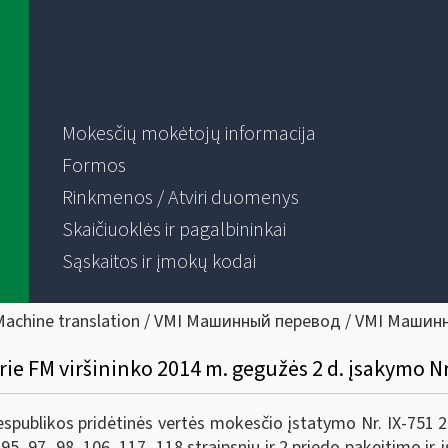
Mokesčių mokėtojų informacija
Formos
Rinkmenos / Atviri duomenys
Skaičiuoklės ir pagalbininkai
Sąskaitos ir įmokų kodai
Machine translation / VMI Машинный перевод / VMI Машин
rie FM viršininko 2014 m. gegužės 2 d. įsakymo N
publikos pridėtinės vertės mokesčio įstatymo Nr. IX-751 2, 1
, 95, 97, 98, 106, 117, 118 straipsnių ir 2 priedo pakeitimo i