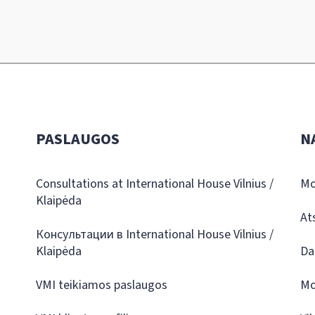
PASLAUGOS
N
Consultations at International House Vilnius /
Mo
Klaipėda
At
Консультации в International House Vilnius /
Klaipėda
Da
VMI teikiamos paslaugos
Mo