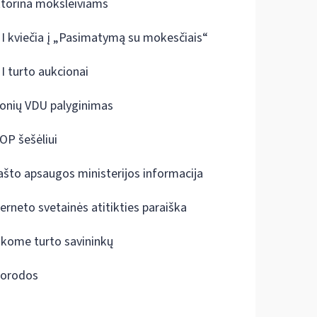
ktorina moksleiviams
I kviečia į „Pasimatymą su mokesčiais“
I turto aukcionai
onių VDU palyginimas
OP šešėliui
ašto apsaugos ministerijos informacija
terneto svetainės atitikties paraiška
škome turto savininkų
orodos