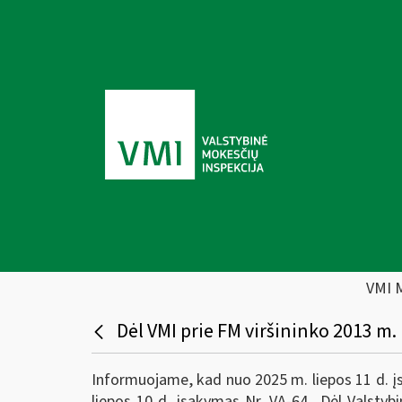
VMI 
Dėl VMI prie FM viršininko 2013 m.
Informuojame, kad nuo 2025 m. liepos 11 d. įsi
liepos 10 d. įsakymas Nr. VA-64 „Dėl Valstybi