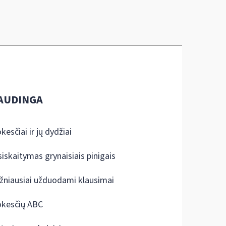
AUDINGA
kesčiai ir jų dydžiai
siskaitymas grynaisiais pinigais
žniausiai užduodami klausimai
kesčių ABC