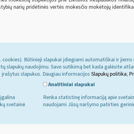
tybių narių pridėtinės vertės mokesčio mokėtojų identifika
. cookies). Būtinieji slapukai įdiegiami automatiškai ir jiems
u kitų slapukų naudojimu. Savo sutikimą bet kada galėsite atš
i įrašytus slapukus. Daugiau informacijos
Slapukų politika
;
Pr
Analitiniai slapukai
įgalina
Renka statistinę informaciją apie svetai
ukų svetainė
naudojami Jūsų naršymo patirties gerini