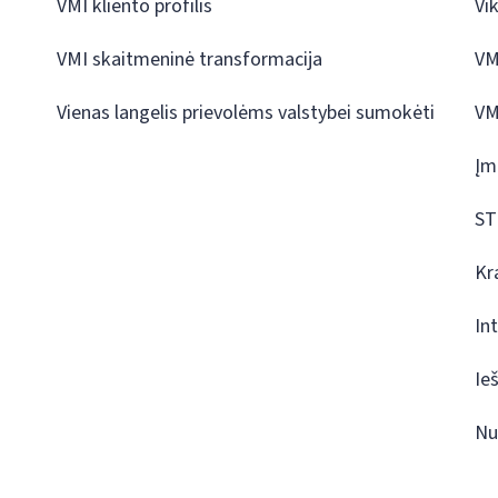
VMI kliento profilis
Vi
VMI skaitmeninė transformacija
VM
Vienas langelis prievolėms valstybei sumokėti
VM
Įm
ST
Kr
In
Ie
Nu