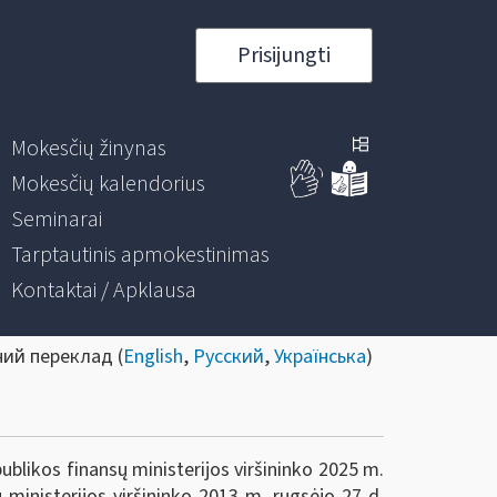
Prisijungti
Mokesčių žinynas
Mokesčių kalendorius
Seminarai
Tarptautinis apmokestinimas
Kontaktai / Apklausa
ний переклад (
English
,
Русский
,
Українська
)
ublikos finansų ministerijos viršininko 2025 m.
 ministerijos viršininko 2013 m. rugsėjo 27 d.