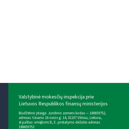
Valstybinė mokesčių inspekcija prie
Lietuvos Respublikos finansų ministerijos
Biudžetinė įstaiga. Juridinio asmens kodas — 188659752,
adresas: Vasario 16-osios g. 14, 01107 Vilnius, Lietuva,
el.paštas:
vmi@vmi.lt
, E. pristatymo dėžutės adresas
188659752