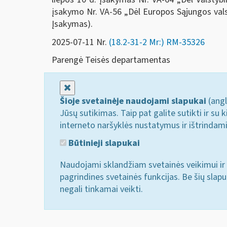
įsakymo Nr. VA-56 „Dėl Europos Sąjungos vals
Įsakymas).
2025-07-11 Nr.
(18.2-31-2 Mr:) RM-35326
Parengė Teisės departamentas
Uždaryti
Šioje svetainėje naudojami slapukai
(angl
Jūsų sutikimas. Taip pat galite sutikti ir s
interneto naršyklės nustatymus ir ištrindam
Būtinieji slapukai
Naudojami sklandžiam svetainės veikimui ir 
pagrindines svetainės funkcijas. Be šių slap
negali tinkamai veikti.