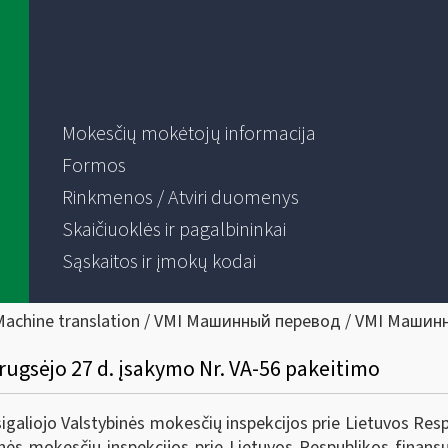
Mokesčių mokėtojų informacija
Formos
Rinkmenos / Atviri duomenys
Skaičiuoklės ir pagalbininkai
Sąskaitos ir įmokų kodai
Machine translation / VMI Машинный перевод / VMI Машин
 rugsėjo 27 d. įsakymo Nr. VA-56 pakeitimo
galiojo Valstybinės mokesčių inspekcijos prie Lietuvos Resp
nės mokesčių inspekcijos prie Lietuvos Respublikos finansų