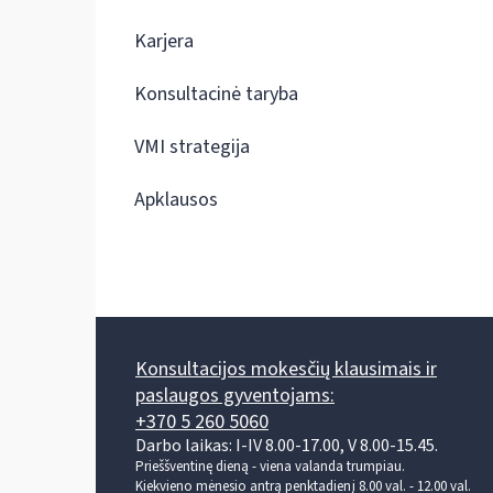
Karjera
Konsultacinė taryba
VMI strategija
Apklausos
Konsultacijos mokesčių klausimais ir
paslaugos gyventojams:
+370 5 260 5060
Darbo laikas: I-IV 8.00-17.00, V 8.00-15.45.
Prieššventinę dieną - viena valanda trumpiau.
Kiekvieno mėnesio antrą penktadienį 8.00 val. - 12.00 val.