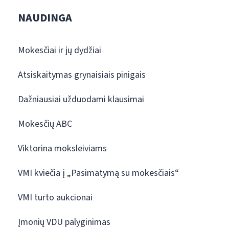
NAUDINGA
Mokesčiai ir jų dydžiai
Atsiskaitymas grynaisiais pinigais
Dažniausiai užduodami klausimai
Mokesčių ABC
Viktorina moksleiviams
VMI kviečia į „Pasimatymą su mokesčiais“
VMI turto aukcionai
Įmonių VDU palyginimas