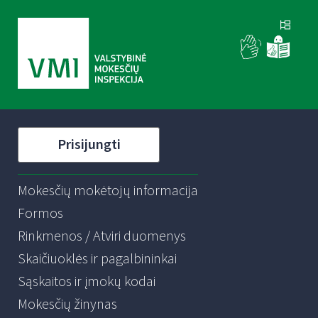
Prisijungti
Mokesčių mokėtojų informacija
Formos
Rinkmenos / Atviri duomenys
Skaičiuoklės ir pagalbininkai
Sąskaitos ir įmokų kodai
Mokesčių žinynas