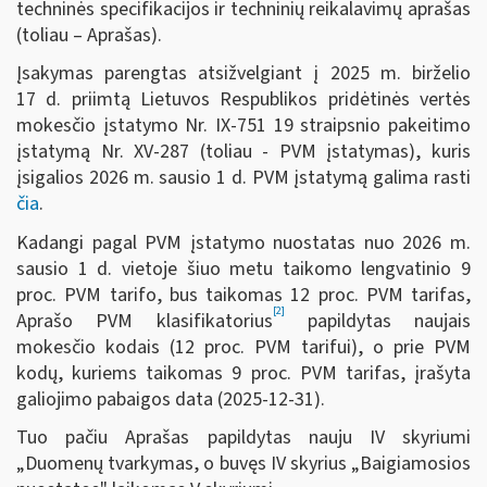
techninės specifikacijos ir techninių reikalavimų aprašas
(toliau – Aprašas).
Įsakymas parengtas atsižvelgiant į 2025 m. birželio
17 d. priimtą Lietuvos Respublikos pridėtinės vertės
mokesčio įstatymo Nr. IX-751 19 straipsnio pakeitimo
įstatymą Nr. XV-287 (toliau - PVM įstatymas), kuris
įsigalios 2026 m. sausio 1 d. PVM įstatymą galima rasti
čia
.
Kadangi pagal PVM įstatymo nuostatas nuo 2026 m.
sausio 1 d. vietoje šiuo metu taikomo lengvatinio 9
proc. PVM tarifo, bus taikomas 12 proc. PVM tarifas,
[2]
Aprašo PVM klasifikatorius
papildytas naujais
mokesčio kodais (12 proc. PVM tarifui), o prie PVM
kodų, kuriems taikomas 9 proc. PVM tarifas, įrašyta
galiojimo pabaigos data (2025-12-31).
Tuo pačiu Aprašas papildytas nauju IV skyriumi
„Duomenų tvarkymas, o buvęs IV skyrius „Baigiamosios