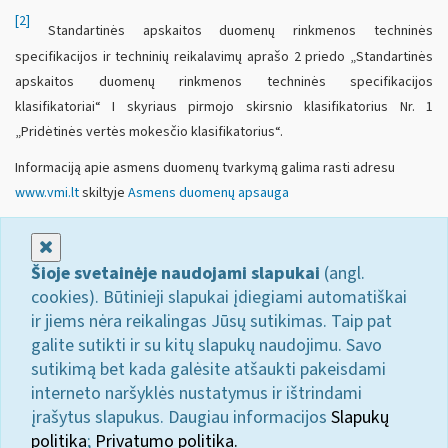
[2]
Standartinės apskaitos duomenų rinkmenos techninės
specifikacijos ir techninių reikalavimų aprašo 2 priedo „Standartinės
apskaitos duomenų rinkmenos techninės specifikacijos
klasifikatoriai“ I skyriaus pirmojo skirsnio klasifikatorius Nr. 1
„Pridėtinės vertės mokesčio klasifikatorius“.
Informaciją apie asmens duomenų tvarkymą galima rasti adresu
www.vmi.lt
skiltyje
Asmens duomenų apsauga
Uždaryti
Šioje svetainėje naudojami slapukai
(angl.
cookies). Būtinieji slapukai įdiegiami automatiškai
ir jiems nėra reikalingas Jūsų sutikimas. Taip pat
galite sutikti ir su kitų slapukų naudojimu. Savo
sutikimą bet kada galėsite atšaukti pakeisdami
interneto naršyklės nustatymus ir ištrindami
įrašytus slapukus. Daugiau informacijos
Slapukų
politika
;
Privatumo politika.