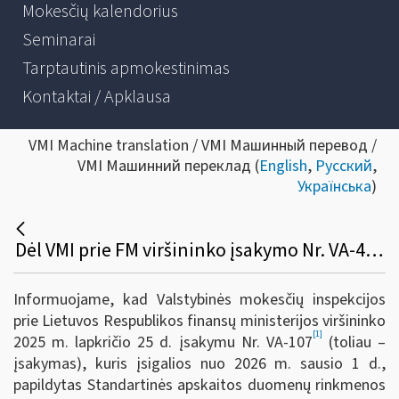
Mokesčių kalendorius
Seminarai
Tarptautinis apmokestinimas
Kontaktai / Apklausa
VMI Machine translation / VMI Машинный перевод /
VMI Машинний переклад (
English
,
Русский
,
Українська
)
Dėl VMI prie FM viršininko įsakymo Nr. VA-49 pakeitimo
Informuojame, kad Valstybinės mokesčių inspekcijos
prie Lietuvos Respublikos finansų ministerijos viršininko
[1]
2025 m. lapkričio 25 d. įsakymu Nr. VA-107
(toliau –
įsakymas), kuris įsigalios nuo 2026 m. sausio 1 d.,
papildytas Standartinės apskaitos duomenų rinkmenos