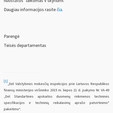
nuostatos" laikomas V skyriumi.
Daugiau informacijos rasite
čia
.
Parengė
Teisės departamentas
[1]
„Dėl Valstybinės mokesčių inspekcijos prie Lietuvos Respublikos
finansų ministerijos viršininko 2015 m. liepos 21 d. įsakymo Nr. VA-49
„Dėl Standartinės apskaitos duomenų rinkmenos techninės
specifikacijos ir techninių reikalavimų aprašo patvirtinimo“
pakeitimo“.