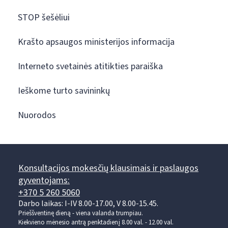
STOP šešėliui
Krašto apsaugos ministerijos informacija
Interneto svetainės atitikties paraiška
Ieškome turto savininkų
Nuorodos
Konsultacijos mokesčių klausimais ir paslaugos
gyventojams:
+370 5 260 5060
Darbo laikas: I-IV 8.00-17.00, V 8.00-15.45.
Prieššventinę dieną - viena valanda trumpiau.
Kiekvieno mėnesio antrą penktadienį 8.00 val. - 12.00 val.