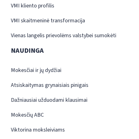
VMI kliento profilis
VMI skaitmeninė transformacija
Vienas langelis prievolėms valstybei sumokėti
NAUDINGA
Mokesčiai ir jų dydžiai
Atsiskaitymas grynaisiais pinigais
Dažniausiai užduodami klausimai
Mokesčių ABC
Viktorina moksleiviams