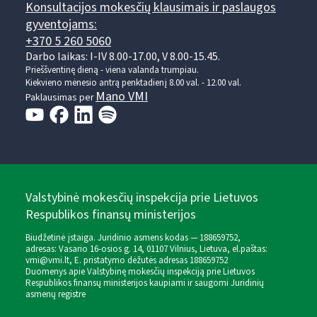
Konsultacijos mokesčių klausimais ir paslaugos
gyventojams:
+370 5 260 5060
Darbo laikas: I-IV 8.00-17.00, V 8.00-15.45.
Prieššventinę dieną - viena valanda trumpiau.
Kiekvieno mėnesio antrą penktadienį 8.00 val. - 12.00 val.
Mano VMI
Paklausimas per
Valstybinė mokesčių inspekcija prie Lietuvos
Respublikos finansų ministerijos
Biudžetinė įstaiga. Juridinio asmens kodas — 188659752,
adresas: Vasario 16-osios g. 14, 01107 Vilnius, Lietuva, el.paštas:
vmi@vmi.lt
, E. pristatymo dėžutės adresas 188659752
Duomenys apie Valstybinę mokesčių inspekciją prie Lietuvos
Respublikos finansų ministerijos kaupiami ir saugomi Juridinių
asmenų registre