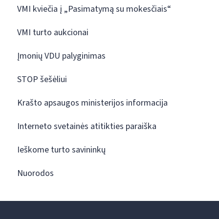
VMI kviečia į „Pasimatymą su mokesčiais“
VMI turto aukcionai
Įmonių VDU palyginimas
STOP šešėliui
Krašto apsaugos ministerijos informacija
Interneto svetainės atitikties paraiška
Ieškome turto savininkų
Nuorodos