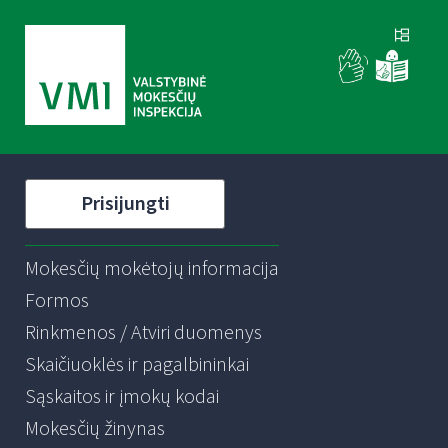
Prisijungti
Mokesčių mokėtojų informacija
Formos
Rinkmenos / Atviri duomenys
Skaičiuoklės ir pagalbininkai
Sąskaitos ir įmokų kodai
Mokesčių žinynas