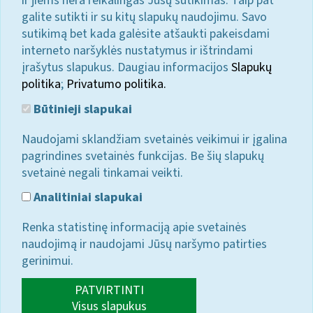
ir jiems nėra reikalingas Jūsų sutikimas. Taip pat
galite sutikti ir su kitų slapukų naudojimu. Savo
sutikimą bet kada galėsite atšaukti pakeisdami
interneto naršyklės nustatymus ir ištrindami
įrašytus slapukus. Daugiau informacijos
Slapukų
politika
;
Privatumo politika.
Būtinieji slapukai
Naudojami sklandžiam svetainės veikimui ir įgalina
pagrindines svetainės funkcijas. Be šių slapukų
svetainė negali tinkamai veikti.
Analitiniai slapukai
Renka statistinę informaciją apie svetainės
naudojimą ir naudojami Jūsų naršymo patirties
gerinimui.
PATVIRTINTI
Visus slapukus