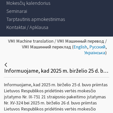
Mokesčių kalendorius
Seminarai
Tarptautinis apmokestinimas
Kontaktai / Apklausa
VMI Machine translation / VMI Машинный перевод /
VMI Машинний переклад (
English
,
Русский
,
Українська
)
Informuojame, kad 2025 m. birželio 25 d. buvo priimtas Lietuvos Respublikos PVM įstatymo pakeitimo įstatymas
Informuojame, kad 2025 m. birželio 25 d. buvo priimtas
Lietuvos Respublikos pridėtinės vertės mokesčio
įstatymo Nr. IX-751 21 straipsnio pakeitimo įstatymas
Nr. XV-324 bei 2025 m. birželio 26 d. buvo priimtas
Lietuvos Respublikos pridėtinės vertės mokesčio