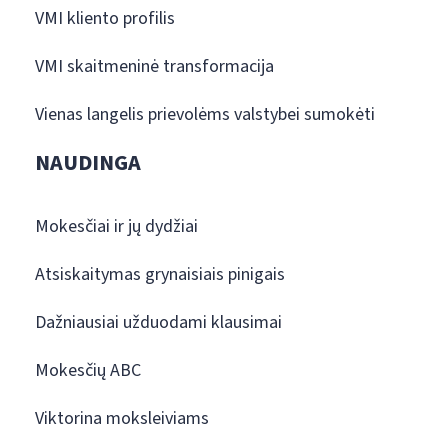
VMI kliento profilis
VMI skaitmeninė transformacija
Vienas langelis prievolėms valstybei sumokėti
NAUDINGA
Mokesčiai ir jų dydžiai
Atsiskaitymas grynaisiais pinigais
Dažniausiai užduodami klausimai
Mokesčių ABC
Viktorina moksleiviams