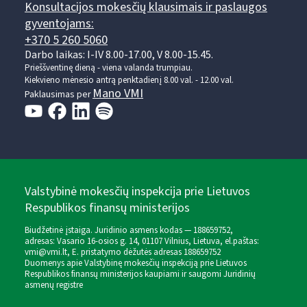
Konsultacijos mokesčių klausimais ir paslaugos
gyventojams:
+370 5 260 5060
Darbo laikas: I-IV 8.00-17.00, V 8.00-15.45.
Prieššventinę dieną - viena valanda trumpiau.
Kiekvieno mėnesio antrą penktadienį 8.00 val. - 12.00 val.
Mano VMI
Paklausimas per
Valstybinė mokesčių inspekcija prie Lietuvos
Respublikos finansų ministerijos
Biudžetinė įstaiga. Juridinio asmens kodas — 188659752,
adresas: Vasario 16-osios g. 14, 01107 Vilnius, Lietuva, el.paštas:
vmi@vmi.lt
, E. pristatymo dėžutės adresas 188659752
Duomenys apie Valstybinę mokesčių inspekciją prie Lietuvos
Respublikos finansų ministerijos kaupiami ir saugomi Juridinių
asmenų registre