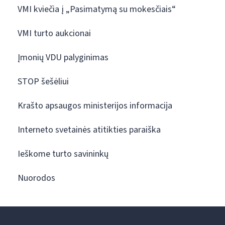
VMI kviečia į „Pasimatymą su mokesčiais“
VMI turto aukcionai
Įmonių VDU palyginimas
STOP šešėliui
Krašto apsaugos ministerijos informacija
Interneto svetainės atitikties paraiška
Ieškome turto savininkų
Nuorodos