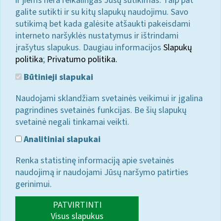
ir jiems nėra reikalingas Jūsų sutikimas. Taip pat
galite sutikti ir su kitų slapukų naudojimu. Savo
sutikimą bet kada galėsite atšaukti pakeisdami
interneto naršyklės nustatymus ir ištrindami
įrašytus slapukus. Daugiau informacijos
Slapukų
politika
;
Privatumo politika.
Būtinieji slapukai
Naudojami sklandžiam svetainės veikimui ir įgalina
pagrindines svetainės funkcijas. Be šių slapukų
svetainė negali tinkamai veikti.
Analitiniai slapukai
Renka statistinę informaciją apie svetainės
naudojimą ir naudojami Jūsų naršymo patirties
gerinimui.
PATVIRTINTI
Visus slapukus