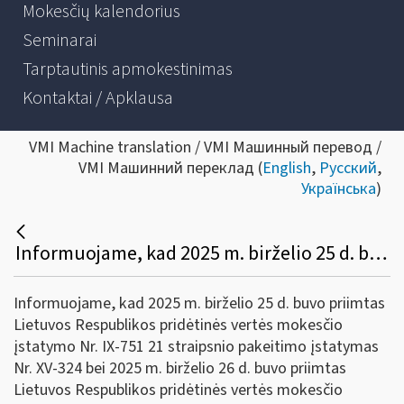
Mokesčių kalendorius
Seminarai
Tarptautinis apmokestinimas
Kontaktai / Apklausa
VMI Machine translation / VMI Машинный перевод /
VMI Машинний переклад (
English
,
Русский
,
Українська
)
Informuojame, kad 2025 m. birželio 25 d. buvo priimtas Lietuvos Respublikos PVM įstatymo pakeitimo įstatymas
Informuojame, kad 2025 m. birželio 25 d. buvo priimtas
Lietuvos Respublikos pridėtinės vertės mokesčio
įstatymo Nr. IX-751 21 straipsnio pakeitimo įstatymas
Nr. XV-324 bei 2025 m. birželio 26 d. buvo priimtas
Lietuvos Respublikos pridėtinės vertės mokesčio