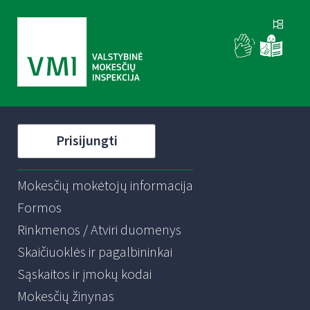
Prisijungti
Mokesčių mokėtojų informacija
Formos
Rinkmenos / Atviri duomenys
Skaičiuoklės ir pagalbininkai
Sąskaitos ir įmokų kodai
Mokesčių žinynas