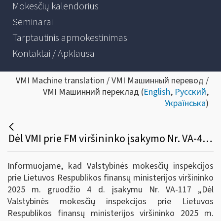
Mokesčių kalendorius
Seminarai
Tarptautinis apmokestinimas
Kontaktai / Apklausa
VMI Machine translation / VMI Машинный перевод /
VMI Машинний переклад (
English
,
Русский
,
Українська
)
Dėl VMI prie FM viršininko įsakymo Nr. VA-43 pakeitimo
Informuojame, kad Valstybinės mokesčių inspekcijos
prie Lietuvos Respublikos finansų ministerijos viršininko
2025 m. gruodžio 4 d. įsakymu Nr. VA-117 „Dėl
Valstybinės mokesčių inspekcijos prie Lietuvos
Respublikos finansų ministerijos viršininko 2025 m.