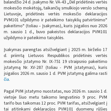
balandžio 24 d. įsakymo Nr. VA-43 „Dėl pridėtinės vertės
mokesčio mokėtojų, taikančių smulkiojo verslo schemą
Lietuvoje, pridėtinės vertės mokesčio deklaracijos
PVM101 užpildymo ir pateikimo taisyklių patvirtinimo“
pakeitimo“ (toliau – Įsakymas), kuris įsigalios nuo 2026
m. sausio 1 d., buvo pakeistos deklaracijos PVM101
užpildymo ir pateikimo taisyklės.
Įsakymas parengtas atsižvelgiant į 2025 m. birželio 17
d. priimtą Lietuvos Respublikos pridėtinės vertės
mokesčio įstatymo Nr. IX-751 19 straipsnio pakeitimo
įstatymą Nr. XV-287 (toliau - PVM įstatymas), kuris
įsigalios 2026 m. sausio 1 d. PVM įstatymą galima rasti
čia
.
Pagal PVM įstatymo nuostatas, nuo 2026 m. sausio 1 d.
vietoje šiuo metu taikomo lengvatinio 9 proc. PVM
tarifo bus taikomas 12 proc. PVM tarifas, atsižvelgiant į
tai atitinkami deklaracijos PVM101 duomenų rūšies