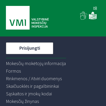
Prisijungti
Mokesčių mokėtojų informacija
Formos
Rinkmenos / Atviri duomenys
Skaičiuoklės ir pagalbininkai
Sąskaitos ir įmokų kodai
Mokesčių žinynas