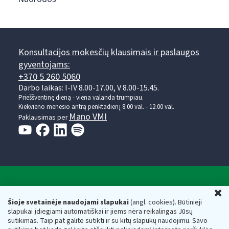
Konsultacijos mokesčių klausimais ir paslaugos
gyventojams:
+370 5 260 5060
Darbo laikas: I-IV 8.00-17.00, V 8.00-15.45.
Prieššventinę dieną - viena valanda trumpiau.
Kiekvieno mėnesio antrą penktadienį 8.00 val. - 12.00 val.
Mano VMI
Paklausimas per
Valstybinė mokesčių inspekcija prie Lietuvos
U
Respublikos finansų ministerijos
Šioje svetainėje naudojami slapukai
(angl. cookies). Būtinieji
slapukai įdiegiami automatiškai ir jiems nėra reikalingas Jūsų
Biudžetinė įstaiga. Juridinio asmens kodas — 188659752,
sutikimas. Taip pat galite sutikti ir su kitų slapukų naudojimu. Savo
adresas: Vasario 16-osios g. 14, 01107 Vilnius, Lietuva, el.paštas: