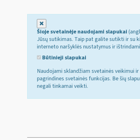
Uždaryti
Šioje svetainėje naudojami slapukai
(angl
Jūsų sutikimas. Taip pat galite sutikti ir s
interneto naršyklės nustatymus ir ištrindam
Būtinieji slapukai
Naudojami sklandžiam svetainės veikimui ir 
pagrindines svetainės funkcijas. Be šių slap
negali tinkamai veikti.