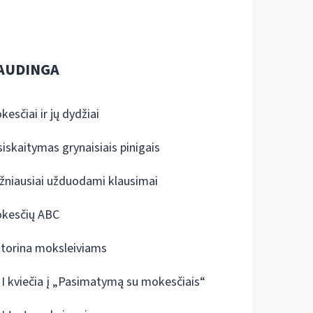
AUDINGA
kesčiai ir jų dydžiai
siskaitymas grynaisiais pinigais
žniausiai užduodami klausimai
kesčių ABC
ktorina moksleiviams
I kviečia į „Pasimatymą su mokesčiais“