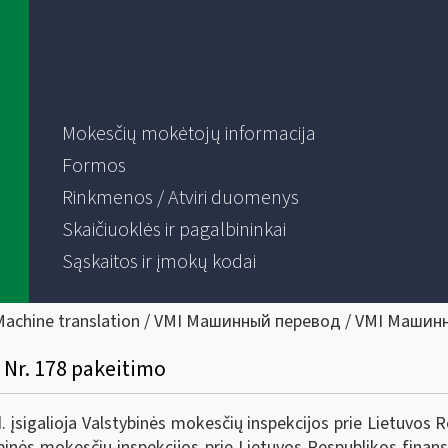
Mokesčių mokėtojų informacija
Formos
Rinkmenos / Atviri duomenys
Skaičiuoklės ir pagalbininkai
Sąskaitos ir įmokų kodai
Machine translation / VMI Машинный перевод / VMI Машин
 Nr. 178 pakeitimo
įsigalioja Valstybinės mokesčių inspekcijos prie Lietuvos Re
inės mokesčių inspekcijos prie Lietuvos Respublikos finansų 