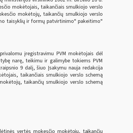
sčio mokėtojais, taikančiais smulkiojo verslo
okesčio mokėtojų, taikančių smulkiojo verslo
mo taisyklių ir formų patvirtinimo“ pakeitimo“
 privalomu įregistravimu PVM mokėtojais dėl
valstybę narę, teikimu ir galimybe tokiems PVM
raipsnio 9 dalį, šiuo Įsakymu nauja redakcija
ėtojais, taikančiais smulkiojo verslo schemą
 mokėtojų, taikančių smulkiojo verslo schemą
idėtinės vertės mokesčio mokėtojų, taikančių