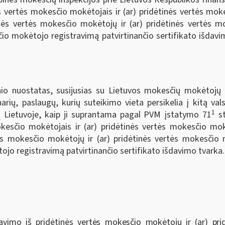
s vertės mokesčio mokėtojais ir (ar) pridėtinės vertės moke
inės vertės mokesčio mokėtojų ir (ar) pridėtinės vertės m
io mokėtojo registravimą patvirtinančio sertifikato išdavi
nio nuostatas, susijusias su Lietuvos mokesčių mokėtojų
 narių, paslaugų, kurių suteikimo vieta persikelia į kitą 
1
 Lietuvoje, kaip ji suprantama pagal PVM įstatymo 71
st
okesčio mokėtojais ir (ar) pridėtinės vertės mokesčio mok
rtės mokesčio mokėtojų ir (ar) pridėtinės vertės mokesčio
ojo registravimą patvirtinančio sertifikato išdavimo tvarka.
travimo iš pridėtinės vertės mokesčio mokėtojų ir (ar) pr