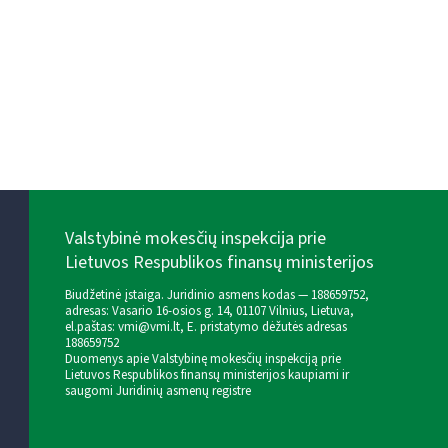
Valstybinė mokesčių inspekcija prie
Lietuvos Respublikos finansų ministerijos
Biudžetinė įstaiga. Juridinio asmens kodas — 188659752,
adresas: Vasario 16-osios g. 14, 01107 Vilnius, Lietuva,
el.paštas:
vmi@vmi.lt
, E. pristatymo dėžutės adresas
188659752
Duomenys apie Valstybinę mokesčių inspekciją prie
Lietuvos Respublikos finansų ministerijos kaupiami ir
saugomi Juridinių asmenų registre