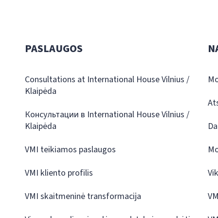
PASLAUGOS
N
Consultations at International House Vilnius /
Mo
Klaipėda
At
Консультации в International House Vilnius /
Klaipėda
Da
VMI teikiamos paslaugos
Mo
VMI kliento profilis
Vi
VMI skaitmeninė transformacija
VM