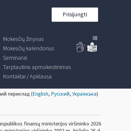
Prisijungti
Mokesčių žinynas
Mokesčių kalendorius
Seminarai
Tarptautinis apmokestinimas
Kontaktai / Apklausa
ний переклад (
English
,
Русский
,
Українська
)
spublikos finansų ministerijos viršininko 2026
ministerijos viršininko 2002 m. birželio 26 d.