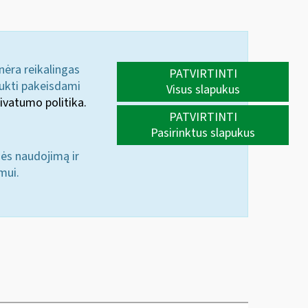
 nėra reikalingas
PATVIRTINTI
aukti pakeisdami
Visus slapukus
ivatumo politika.
PATVIRTINTI
Pasirinktus slapukus
nės naudojimą ir
mui.