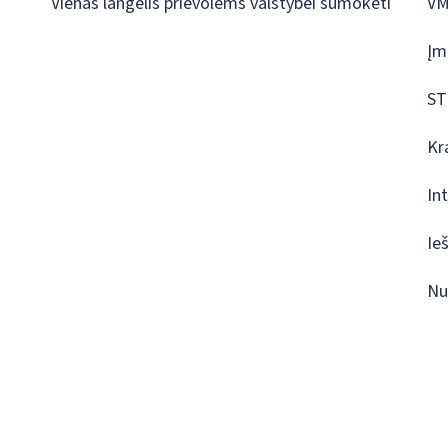
Vienas langelis prievolėms valstybei sumokėti
VM
Įm
ST
Kr
In
Ie
Nu