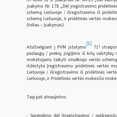
įsakymo Nr. 178 „Dėl įregistravimo pridėtinė
schemą Lietuvoje / išregistravimo iš pridėt
schemą Lietuvoje, ir pridėtinės vertės mokesč
(toliau – Įsakymas).
[1]
1
Atsižvelgiant į PVM įstatymo
71
straips
paslaugų / prekių įsigijimo iš kitų valstybių
mokėtojams taikyti smulkiojo verslo schemą
išdėstyta Įregistravimo pridėtinės vertės m
Lietuvoje / išregistravimo iš pridėtinės ve
Lietuvoje, ir Pridėtinės vertės mokesčio mokėt
Taip pat atnaujintos
:
­- Sprendimo dėl išregistravimo / neišregis