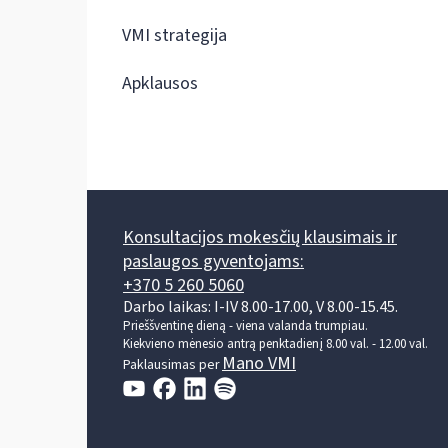
VMI strategija
Apklausos
Konsultacijos mokesčių klausimais ir
paslaugos gyventojams:
+370 5 260 5060
Darbo laikas: I-IV 8.00-17.00, V 8.00-15.45.
Prieššventinę dieną - viena valanda trumpiau.
Kiekvieno mėnesio antrą penktadienį 8.00 val. - 12.00 val.
Mano VMI
Paklausimas per