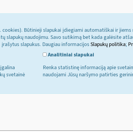
. cookies). Būtinieji slapukai įdiegiami automatiškai ir jiems
u kitų slapukų naudojimu. Savo sutikimą bet kada galėsite atš
i įrašytus slapukus. Daugiau informacijos
Slapukų politika
;
Pr
Analitiniai slapukai
įgalina
Renka statistinę informaciją apie svetai
ukų svetainė
naudojami Jūsų naršymo patirties gerini