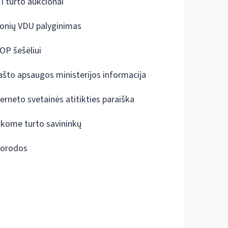
I turto aukcionai
onių VDU palyginimas
OP šešėliui
ašto apsaugos ministerijos informacija
terneto svetainės atitikties paraiška
škome turto savininkų
orodos