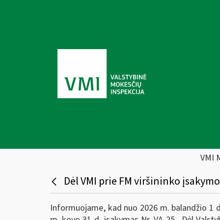
VMI 
Dėl VMI prie FM viršininko įsakymo
Informuojame, kad nuo 2026 m. balandžio 1 d. 
m. kovo 31 d. įsakymas Nr. VA-25 „Dėl Valstyb