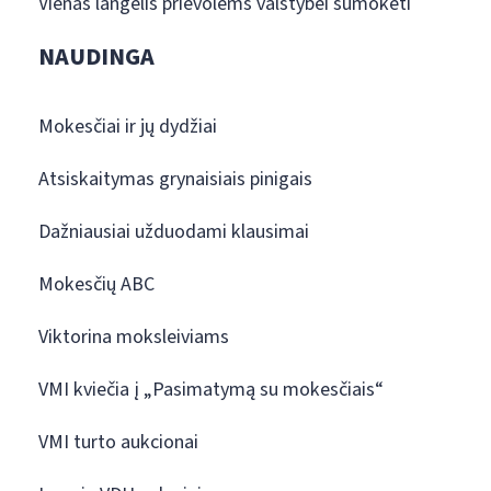
Vienas langelis prievolėms valstybei sumokėti
NAUDINGA
Mokesčiai ir jų dydžiai
Atsiskaitymas grynaisiais pinigais
Dažniausiai užduodami klausimai
Mokesčių ABC
Viktorina moksleiviams
VMI kviečia į „Pasimatymą su mokesčiais“
VMI turto aukcionai