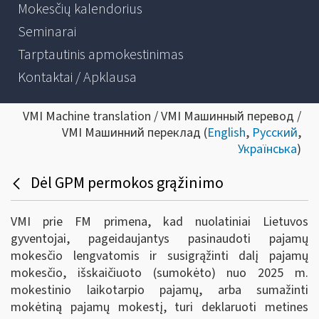
Mokesčių kalendorius
Seminarai
Tarptautinis apmokestinimas
Kontaktai / Apklausa
VMI Machine translation / VMI Машинный перевод /
VMI Машинний переклад (
English
,
Русский
,
Українська
)
Dėl GPM permokos grąžinimo
VMI prie FM primena, kad nuolatiniai Lietuvos
gyventojai, pageidaujantys pasinaudoti pajamų
mokesčio lengvatomis ir susigrąžinti dalį pajamų
mokesčio, išskaičiuoto (sumokėto) nuo 2025 m.
mokestinio laikotarpio pajamų, arba sumažinti
mokėtiną pajamų mokestį, turi deklaruoti metines