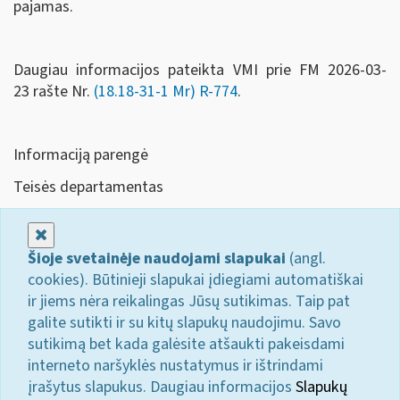
pajamas.
Daugiau informacijos pateikta VMI prie FM
2026-03-
23
rašte Nr.
(18.18-31-1 Mr) R-774
.
Informaciją parengė
Teisės departamentas
Uždaryti
Šioje svetainėje naudojami slapukai
(angl.
cookies). Būtinieji slapukai įdiegiami automatiškai
ir jiems nėra reikalingas Jūsų sutikimas. Taip pat
galite sutikti ir su kitų slapukų naudojimu. Savo
sutikimą bet kada galėsite atšaukti pakeisdami
interneto naršyklės nustatymus ir ištrindami
įrašytus slapukus. Daugiau informacijos
Slapukų