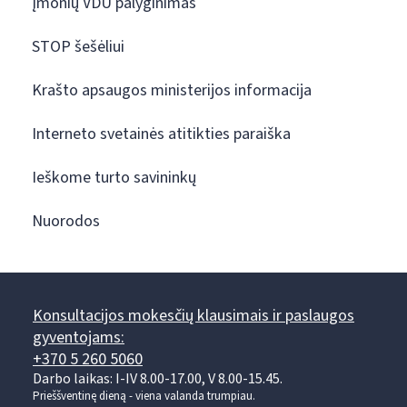
Įmonių VDU palyginimas
STOP šešėliui
Krašto apsaugos ministerijos informacija
Interneto svetainės atitikties paraiška
Ieškome turto savininkų
Nuorodos
Konsultacijos mokesčių klausimais ir paslaugos
gyventojams:
+370 5 260 5060
Darbo laikas: I-IV 8.00-17.00, V 8.00-15.45.
Prieššventinę dieną - viena valanda trumpiau.