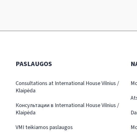
PASLAUGOS
N
Consultations at International House Vilnius /
Mo
Klaipėda
At
Консультации в International House Vilnius /
Klaipėda
Da
VMI teikiamos paslaugos
Mo