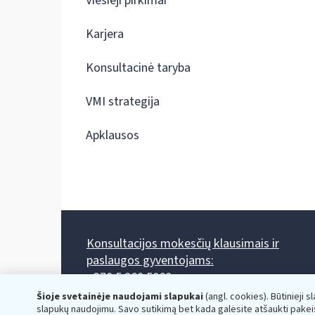
Viešieji pirkimai
Karjera
Konsultacinė taryba
VMI strategija
Apklausos
Konsultacijos mokesčių klausimais ir
paslaugos gyventojams:
+370 5 260 5060
Darbo laikas: I-IV 8.00-17.00, V 8.00-15.45.
Šioje svetainėje naudojami slapukai
(angl. cookies). Būtinieji s
Prieššventinę dieną - viena valanda trumpiau.
slapukų naudojimu. Savo sutikimą bet kada galėsite atšaukti pakei