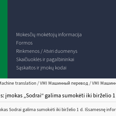
Mokesčių mokėtojų informacija
Formos
Rinkmenos / Atviri duomenys
Skaičiuoklės ir pagalbininkai
Sąskaitos ir įmokų kodai
Machine translation / VMI Машинный перевод / VMI Машин
s: įmokas „Sodrai“ galima sumokėti iki birželio 1 
kas Sodrai galima sumokėti iki birželio 1 d. Išsamesnę info