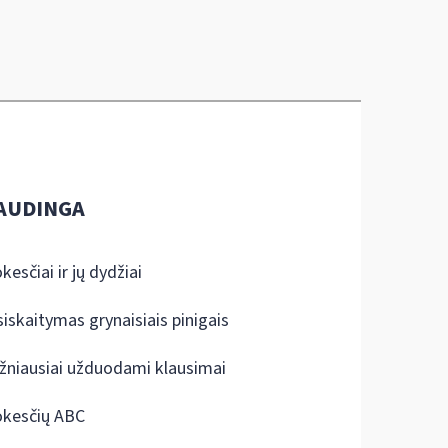
AUDINGA
kesčiai ir jų dydžiai
siskaitymas grynaisiais pinigais
žniausiai užduodami klausimai
kesčių ABC