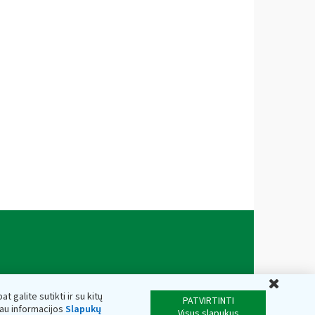
Uždar
t galite sutikti ir su kitų
PATVIRTINTI
iau informacijos
Slapukų
Visus slapukus