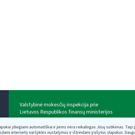
Valstybinė mokesčių inspekcija prie
Lietuvos Respublikos finansų ministerijos
Biudžetinė įstaiga. Juridinio asmens kodas — 188659752,
adresas: Vasario 16-osios g. 14, 01107 Vilnius, Lietuva,
lapukai įdiegiami automatiškai ir jiems nėra reikalingas Jūsų sutikimas. Taip pa
el.paštas:
vmi@vmi.lt
, E. pristatymo dėžutės adresas
sdami interneto naršyklės nustatymus ir ištrindami įrašytus slapukus. Daug