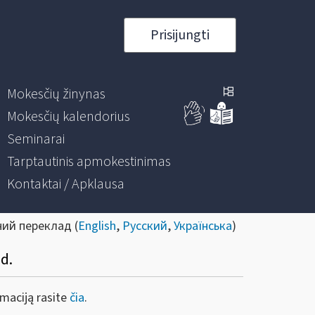
Prisijungti
Mokesčių žinynas
Mokesčių kalendorius
Seminarai
Tarptautinis apmokestinimas
Kontaktai / Apklausa
ний переклад (
English
,
Русский
,
Українська
)
d.
rmaciją rasite
čia
.