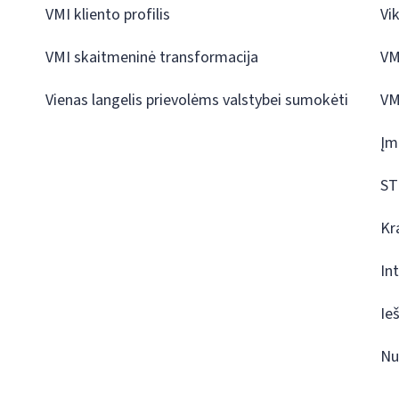
VMI kliento profilis
Vi
VMI skaitmeninė transformacija
VM
Vienas langelis prievolėms valstybei sumokėti
VM
Įm
ST
Kr
In
Ie
Nu