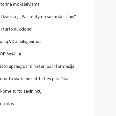
ktorina moksleiviams
I kviečia į „Pasimatymą su mokesčiais“
I turto aukcionai
onių VDU palyginimas
OP šešėliui
ašto apsaugos ministerijos informacija
terneto svetainės atitikties paraiška
škome turto savininkų
orodos