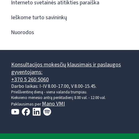
Interneto svetainės atitikties paraiška
Ieškome turto savininkų
Nuorodos
Konsultacijos mokesčių klausimais ir paslaugos
gyventojams:
+370 5 260 5060
Darbo laikas: I-IV 8.00-17.00, V 8.00-15.45.
Prieššventinę dieną - viena valanda trumpiau.
Kiekvieno mėnesio antrą penktadienį 8.00 val. - 12.00 val.
Mano VMI
Paklausimas per