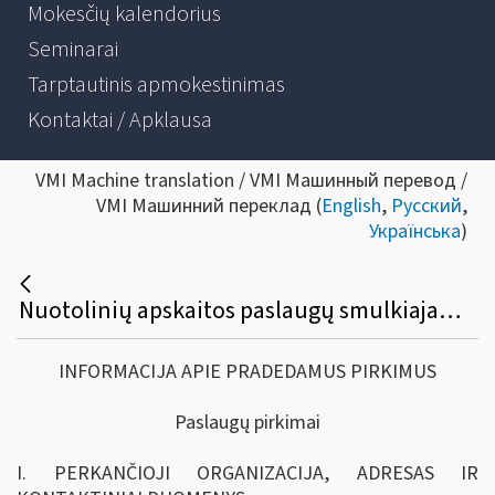
Mokesčių kalendorius
Seminarai
Tarptautinis apmokestinimas
Kontaktai / Apklausa
VMI Machine translation / VMI Машинный перевод /
VMI Машинний переклад (
English
,
Русский
,
Українська
)
Nuotolinių apskaitos paslaugų smulkiajam verslui (i.APS) posistemio plėtros paslaugų viešasis pirkimas
INFORMACIJA APIE PRADEDAMUS PIRKIMUS
Paslaugų pirkimai
I. PERKANČIOJI ORGANIZACIJA, ADRESAS IR