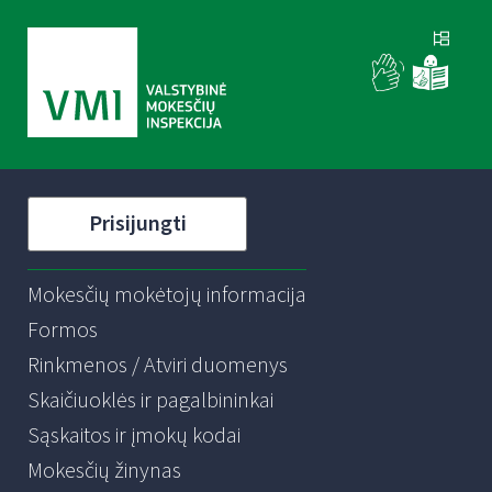
Prisijungti
Mokesčių mokėtojų informacija
Formos
Rinkmenos / Atviri duomenys
Skaičiuoklės ir pagalbininkai
Sąskaitos ir įmokų kodai
Mokesčių žinynas