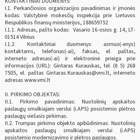
KONTAKTINIAI DUOMENYS:
I.1. Perkančiosios organizacijos pavadinimas ir įmonės
kodas: Valstybinė mokesčių inspekcija prie Lietuvos
Respublikos finansų ministerijos, 188659752
I.1.1. Adresas, pašto kodas: Vasario 16-osios g. 14, LT-
01514 Vilnius
I.1.2. Kontaktiniai duomenys: asmuo(-enys)
kontaktams, telefonas(-ai), faksas, el. paštas,
interneto adresas(-ai) ir elektroninė prieiga prie
informacijos (URL): Gintaras Kurauskas, tel. (8 5) 268
7505, el. paštas
Gintaras.Kurauskas@vmi.lt
, interneto
adresas www.vmi.lt
II. PIRKIMO OBJEKTAS:
II.1. Pirkimo pavadinimas: Nuotolinių apskaitos
paslaugų smulkiajam verslui (i.APS) posistemio plėtros
paslaugų viešasis pirkimas.
II.2. Trumpas pirkimo objekto apibūdinimas: Nuotolinių
apskaitos paslaugų smulkiajam verslui (i.APS)
posistemio modernizavimo ir plėtros paslaugos.