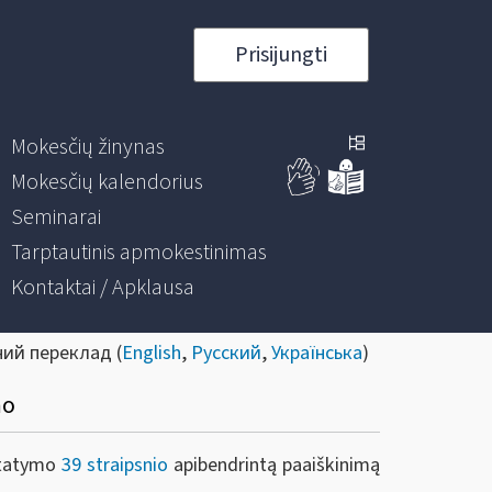
Prisijungti
Mokesčių žinynas
Mokesčių kalendorius
Seminarai
Tarptautinis apmokestinimas
Kontaktai / Apklausa
ний переклад (
English
,
Русский
,
Українська
)
mo
statymo
39 straipsnio
apibendrintą paaiškinimą