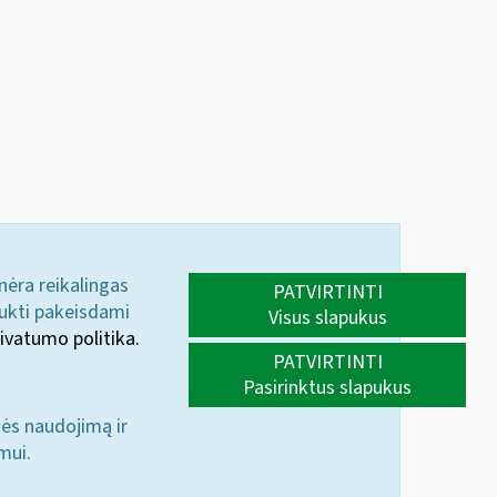
 nėra reikalingas
PATVIRTINTI
aukti pakeisdami
Visus slapukus
ivatumo politika.
PATVIRTINTI
Pasirinktus slapukus
nės naudojimą ir
mui.