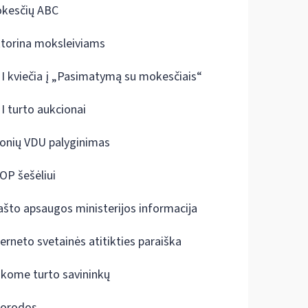
kesčių ABC
ktorina moksleiviams
I kviečia į „Pasimatymą su mokesčiais“
I turto aukcionai
onių VDU palyginimas
OP šešėliui
ašto apsaugos ministerijos informacija
terneto svetainės atitikties paraiška
škome turto savininkų
orodos