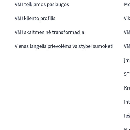
VMI teikiamos paslaugos
Mo
VMI kliento profilis
Vi
VMI skaitmeninė transformacija
VM
Vienas langelis prievolėms valstybei sumokėti
VM
Įm
ST
Kr
In
Ie
Nu