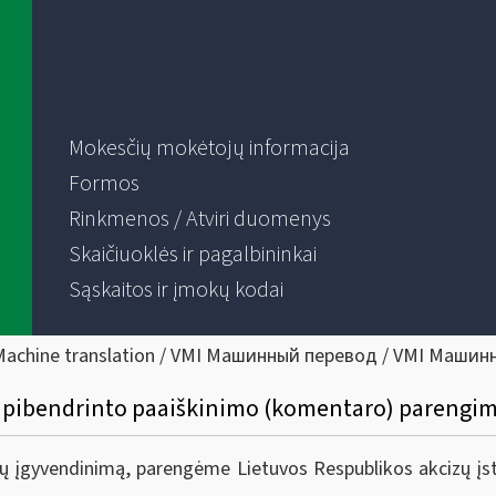
Mokesčių mokėtojų informacija
Formos
Rinkmenos / Atviri duomenys
Skaičiuoklės ir pagalbininkai
Sąskaitos ir įmokų kodai
Machine translation / VMI Машинный перевод / VMI Машин
o apibendrinto paaiškinimo (komentaro) parengi
mų įgyvendinimą, parengėme Lietuvos Respublikos akcizų į