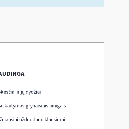
AUDINGA
kesčiai ir jų dydžiai
siskaitymas grynaisiais pinigais
žniausiai užduodami klausimai