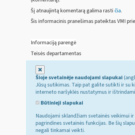
Šį atnaujintą komentarą galima rasti
čia
.
Šis informacinis pranešimas pateiktas VMI pri
Informaciją parengė
Teisės departamentas
Uždaryti
Šioje svetainėje naudojami slapukai
(angl
Jūsų sutikimas. Taip pat galite sutikti ir s
interneto naršyklės nustatymus ir ištrindam
Būtinieji slapukai
Naudojami sklandžiam svetainės veikimui ir 
pagrindines svetainės funkcijas. Be šių slap
negali tinkamai veikti.