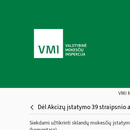
VMI 
Dėl Akcizų įstatymo 39 straipsni
Siekdami užtikrinti sklandų mokesčių įstaty
(komentarą).