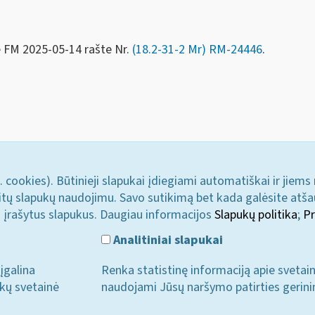
e FM
2025-05-14 rašte Nr.
(18.2-31-2 Mr)
RM-24446
.
. cookies). Būtinieji slapukai įdiegiami automatiškai ir jiems
u kitų slapukų naudojimu. Savo sutikimą bet kada galėsite atš
i įrašytus slapukus. Daugiau informacijos
Slapukų politika
;
Pr
Analitiniai slapukai
įgalina
Renka statistinę informaciją apie svetai
ukų svetainė
naudojami Jūsų naršymo patirties gerini