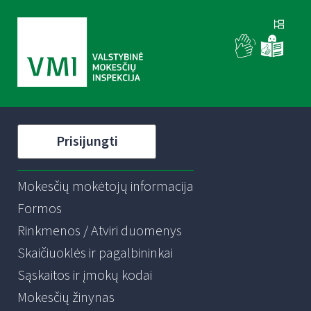
Prisijungti
Mokesčių mokėtojų informacija
Formos
Rinkmenos / Atviri duomenys
Skaičiuoklės ir pagalbininkai
Sąskaitos ir įmokų kodai
Mokesčių žinynas