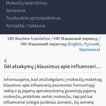
Mokesčių kalendorius
Seminarai
Tarptautinis apmokestinimas
Kontaktai / Apklausa
VMI Machine translation / VMI Машинный перевод /
VMI Машинний переклад (
English
,
Русский
,
Українська
)
Dėl atsakymų į klausimus apie influencerių veiklą ir jų pajamų apmokestinimą
Informuojame, kad atsižvelgdami į mokesčių mokėtojų
klausimus apie influencerių (nuomonės formuotojų)
veiklą ir jų pajamų apmokestinimą gyventojų pajamų
mokesčiu, pridėtinės vertės mokesčiu, taip pat kai
influenceriai įsteigia juridinius asmenis, šių asmenų