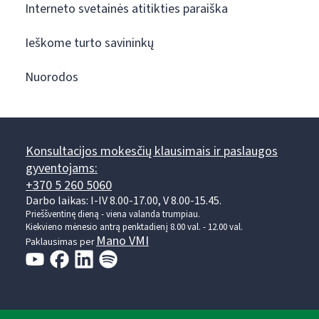
Interneto svetainės atitikties paraiška
Ieškome turto savininkų
Nuorodos
Konsultacijos mokesčių klausimais ir paslaugos
gyventojams:
+370 5 260 5060
Darbo laikas: I-IV 8.00-17.00, V 8.00-15.45.
Prieššventinę dieną - viena valanda trumpiau.
Kiekvieno mėnesio antrą penktadienį 8.00 val. - 12.00 val.
Mano VMI
Paklausimas per