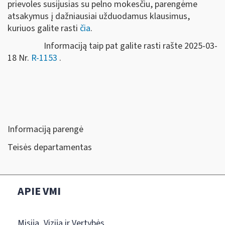
prievoles susijusias su pelno mokesčiu, parengėme
atsakymus į dažniausiai užduodamus klausimus,
kuriuos galite rasti
čia
.
Informaciją taip pat galite rasti rašte 2025-03-
18 Nr.
R-1153
.
Informaciją parengė
Teisės departamentas
APIE VMI
Misija, Vizija ir Vertybės