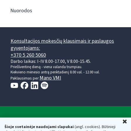
Nuorodos
Konsultacijos mokesčių klausimais ir paslaugos
gyventojams:
+370 5 260 5060
Darbo laikas: I-IV 8.00-17.00, V 8.00-15.45.
Prieššventinę dieną - viena valanda trumpiau.
Kiekvieno mėnesio antrą penktadienį 8.00 val. - 12.00 val.
Mano VMI
Paklausimas per
Valstybinė mokesčių inspekcija prie Lietuvos
U
Respublikos finansų ministerijos
Šioje svetainėje naudojami slapukai
(angl. cookies). Būtinieji