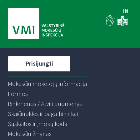
Prisijungti
Mokesčių mokėtojų informacija
Formos
Rinkmenos / Atviri duomenys
Skaičiuoklės ir pagalbininkai
Sąskaitos ir įmokų kodai
Mokesčių žinynas