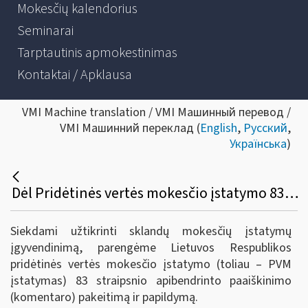
Mokesčių kalendorius
Seminarai
Tarptautinis apmokestinimas
Kontaktai / Apklausa
VMI Machine translation / VMI Машинный перевод /
VMI Машинний переклад (
English
,
Русский
,
Українська
)
Dėl Pridėtinės vertės mokesčio įstatymo 83 straipsnio apibendrinto paaiškinimo (komentaro)
Siekdami užtikrinti sklandų mokesčių įstatymų
įgyvendinimą, parengėme Lietuvos Respublikos
pridėtinės vertės mokesčio įstatymo (toliau – PVM
įstatymas) 83 straipsnio apibendrinto paaiškinimo
(komentaro) pakeitimą ir papildymą.