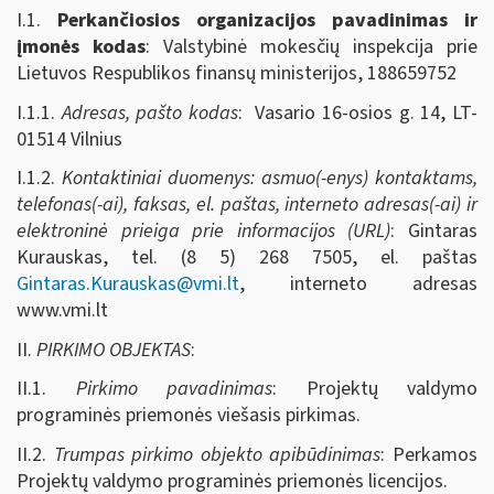
I.1.
Perkančiosios organizacijos pavadinimas ir
įmonės kodas
: Valstybinė mokesčių inspekcija prie
Lietuvos Respublikos finansų ministerijos, 188659752
I.1.1.
Adresas, pašto kodas
: Vasario 16-osios g. 14, LT-
01514 Vilnius
I.1.2.
Kontaktiniai duomenys: asmuo(-enys) kontaktams,
telefonas(-ai), faksas, el. paštas, interneto adresas(-ai) ir
elektroninė prieiga prie informacijos (URL)
: Gintaras
Kurauskas, tel. (8 5) 268 7505, el. paštas
Gintaras.Kurauskas@vmi.lt
, interneto adresas
www.vmi.lt
II.
PIRKIMO OBJEKTAS
:
II.1.
Pirkimo pavadinimas
: Projektų valdymo
programinės priemonės viešasis pirkimas.
II.2.
Trumpas pirkimo objekto apibūdinimas
: Perkamos
Projektų valdymo programinės priemonės licencijos.