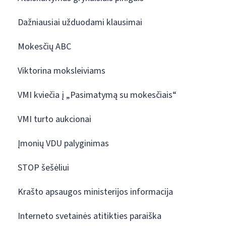
Dažniausiai užduodami klausimai
Mokesčių ABC
Viktorina moksleiviams
VMI kviečia į „Pasimatymą su mokesčiais“
VMI turto aukcionai
Įmonių VDU palyginimas
STOP šešėliui
Krašto apsaugos ministerijos informacija
Interneto svetainės atitikties paraiška