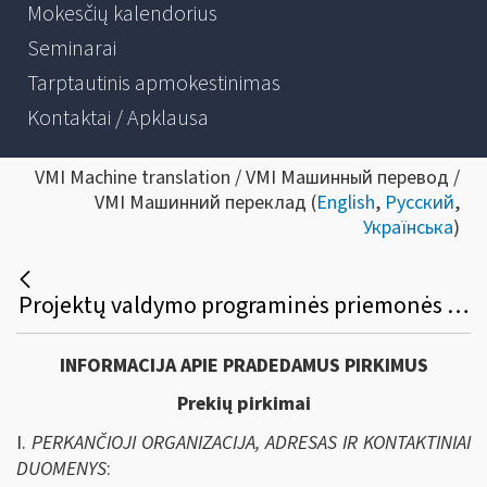
Mokesčių kalendorius
Seminarai
Tarptautinis apmokestinimas
Kontaktai / Apklausa
VMI Machine translation / VMI Машинный перевод /
VMI Машинний переклад (
English
,
Русский
,
Українська
)
Projektų valdymo programinės priemonės viešasis pirkimas
INFORMACIJA APIE PRADEDAMUS PIRKIMUS
Prekių pirkimai
I.
PERKANČIOJI ORGANIZACIJA, ADRESAS IR KONTAKTINIAI
DUOMENYS
: