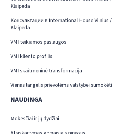
Klaipėda
Консультации в International House Vilnius /
Klaipėda
VMI teikiamos paslaugos
VMI kliento profilis
VMI skaitmeninė transformacija
Vienas langelis prievolėms valstybei sumokėti
NAUDINGA
Mokesčiai ir jų dydžiai
Atsiskaitymas grynaisiais pinigais