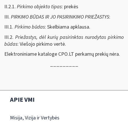
II.2.1.
Pirkimo objekto tipas
: prekės
III.
PIRKIMO BŪDAS IR JO PASIRINKIMO PRIEŽASTYS
:
III.1.
Pirkimo būdas
: Skelbiama apklausa.
III.2.
Priežastys, dėl kurių pasirinktas nurodytas pirkimo
būdas
: Viešojo pirkimo vertė.
Elektroniniame kataloge CPO.LT perkamų prekių nėra.
_________
APIE VMI
Misija, Vizija ir Vertybės