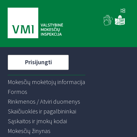
Prisijungti
Mokesčių mokėtojų informacija
Formos
Rinkmenos / Atviri duomenys
Skaičiuoklės ir pagalbininkai
Sąskaitos ir įmokų kodai
Mokesčių žinynas