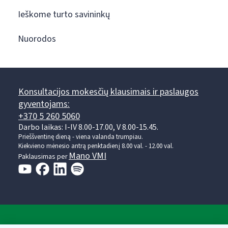
Ieškome turto savininkų
Nuorodos
Konsultacijos mokesčių klausimais ir paslaugos
gyventojams:
+370 5 260 5060
Darbo laikas: I-IV 8.00-17.00, V 8.00-15.45.
Prieššventinę dieną - viena valanda trumpiau.
Kiekvieno mėnesio antrą penktadienį 8.00 val. - 12.00 val.
Mano VMI
Paklausimas per