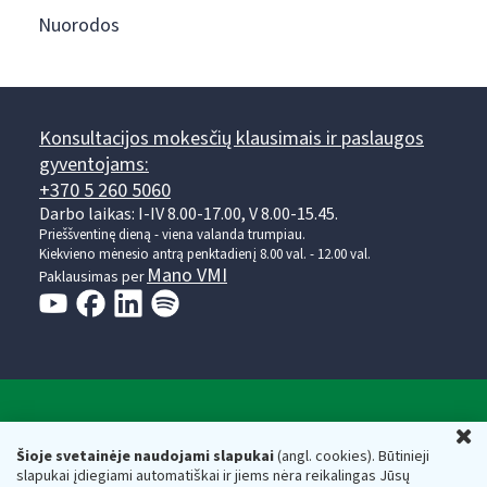
Nuorodos
Konsultacijos mokesčių klausimais ir paslaugos
gyventojams:
+370 5 260 5060
Darbo laikas: I-IV 8.00-17.00, V 8.00-15.45.
Prieššventinę dieną - viena valanda trumpiau.
Kiekvieno mėnesio antrą penktadienį 8.00 val. - 12.00 val.
Mano VMI
Paklausimas per
Valstybinė mokesčių inspekcija prie Lietuvos
U
Respublikos finansų ministerijos
Šioje svetainėje naudojami slapukai
(angl. cookies). Būtinieji
slapukai įdiegiami automatiškai ir jiems nėra reikalingas Jūsų