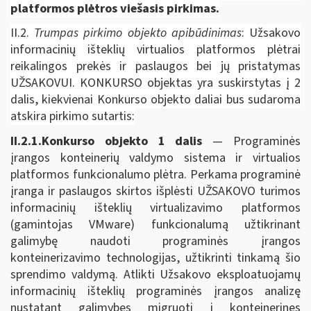
platformos plėtros viešasis pirkimas.
II.2.
Trumpas pirkimo objekto apibūdinimas
: Užsakovo
informacinių išteklių virtualios platformos plėtrai
reikalingos prekės ir paslaugos bei jų pristatymas
UŽSAKOVUI. KONKURSO objektas yra suskirstytas į 2
dalis, kiekvienai Konkurso objekto daliai bus sudaroma
atskira pirkimo sutartis:
II.2.1.Konkurso objekto 1 dalis
— Programinės
įrangos konteinerių valdymo sistema ir virtualios
platformos funkcionalumo plėtra. Perkama programinė
įranga ir paslaugos skirtos išplėsti UŽSAKOVO turimos
informacinių išteklių virtualizavimo platformos
(gamintojas VMware) funkcionalumą užtikrinant
galimybę naudoti programinės įrangos
konteinerizavimo technologijas, užtikrinti tinkamą šio
sprendimo valdymą. Atlikti Užsakovo eksploatuojamų
informacinių išteklių programinės įrangos analizę
nustatant galimybes migruoti į konteinerines