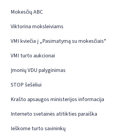
Mokesčių ABC
Viktorina moksleiviams
VMI kviečia į „Pasimatymą su mokesčiais“
VMI turto aukcionai
Įmonių VDU palyginimas
STOP šešėliui
Krašto apsaugos ministerijos informacija
Interneto svetainės atitikties paraiška
Ieškome turto savininkų