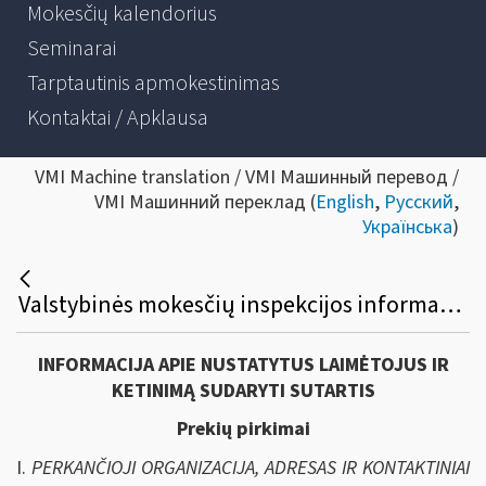
Mokesčių kalendorius
Seminarai
Tarptautinis apmokestinimas
Kontaktai / Apklausa
VMI Machine translation / VMI Машинный перевод /
VMI Машинний переклад (
English
,
Русский
,
Українська
)
Valstybinės mokesčių inspekcijos informacinių išteklių virtualios platforms plėtros viešasis pirkimas
INFORMACIJA APIE NUSTATYTUS LAIMĖTOJUS IR
KETINIMĄ SUDARYTI SUTARTIS
Prekių pirkimai
I.
PERKANČIOJI ORGANIZACIJA, ADRESAS IR KONTAKTINIAI