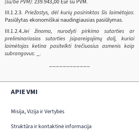
(su/be PVM)
: 239.943,00 Eur su PVM.
III.1.2.3.
Priežastys, dėl kurių pasirinktas šis laimėtojas
:
Pasiūlytas ekonomiškai naudingiausias pasiūlymas.
III.1.2.4.
Jei žinoma, nurodyti pirkimo sutarties ar
preliminariosios sutarties įsipareigojimų dalį, kuriai
laimėtojas ketina pasitelkti trečiuosius asmenis kaip
subrangovus
: _.
____________
APIE VMI
Misija, Vizija ir Vertybės
Struktūra ir kontaktinė informacija