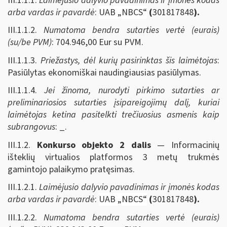
III.1.1.1.
Laimėjusio dalyvio pavadinimas ir įmonės kodas
arba vardas ir pavardė
:
UAB „NBCS“
(
301817848
).
III.1.1.2.
Numatoma bendra sutarties vertė (eurais)
(su/be PVM)
: 704.946,00 Eur su PVM.
III.1.1.3.
Priežastys, dėl kurių pasirinktas šis laimėtojas
:
Pasiūlytas ekonomiškai naudingiausias pasiūlymas.
III.1.1.4.
Jei žinoma, nurodyti pirkimo sutarties ar
preliminariosios sutarties įsipareigojimų dalį, kuriai
laimėtojas ketina pasitelkti trečiuosius asmenis kaip
subrangovus
: _.
III.1.2.
Konkurso objekto 2 dalis
— Informacinių
išteklių virtualios platformos 3 metų trukmės
gamintojo palaikymo pratęsimas.
III.1.2.1.
Laimėjusio dalyvio pavadinimas ir įmonės kodas
arba vardas ir pavardė
:
UAB „NBCS“
(
301817848
).
III.1.2.2.
Numatoma bendra sutarties vertė (eurais)