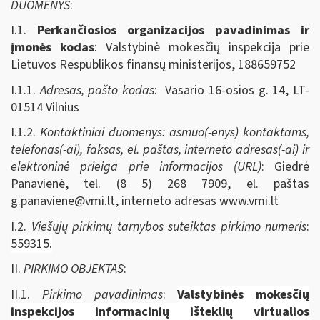
DUOMENYS
:
I.1.
Perkančiosios organizacijos pavadinimas ir
įmonės kodas
: Valstybinė mokesčių inspekcija prie
Lietuvos Respublikos finansų ministerijos, 188659752
I.1.1.
Adresas, pašto kodas
: Vasario 16-osios g. 14, LT-
01514 Vilnius
I.1.2.
Kontaktiniai duomenys: asmuo(-enys) kontaktams,
telefonas(-ai), faksas, el. paštas, interneto adresas(-ai) ir
elektroninė prieiga prie informacijos (URL)
: Giedrė
Panavienė, tel. (8 5) 268 7909, el. paštas
g.panaviene@vmi.lt
, interneto adresas www.vmi.lt
I.2.
Viešųjų pirkimų tarnybos suteiktas pirkimo numeris
:
559315.
II.
PIRKIMO OBJEKTAS
:
II.1.
Pirkimo pavadinimas
:
Valstybinės mokesčių
inspekcijos informacinių išteklių virtualios