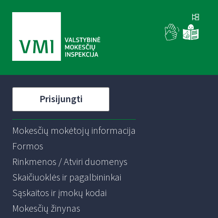
Prisijungti
Mokesčių mokėtojų informacija
Formos
Rinkmenos / Atviri duomenys
Skaičiuoklės ir pagalbininkai
Sąskaitos ir įmokų kodai
Mokesčių žinynas