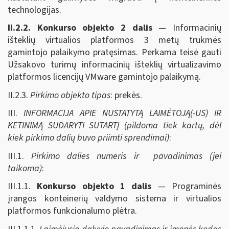
technologijas.
II.2.2. Konkurso objekto 2 dalis
— Informacinių
išteklių virtualios platformos 3 metų trukmės
gamintojo palaikymo pratęsimas. Perkama teisė gauti
Užsakovo turimų informacinių išteklių virtualizavimo
platformos licencijų VMware gamintojo palaikymą.
II.2.3.
Pirkimo objekto tipas
: prekės.
III.
INFORMACIJA APIE NUSTATYTĄ LAIMĖTOJĄ(-US) IR
KETINIMĄ SUDARYTI SUTARTĮ (pildoma tiek kartų, dėl
kiek pirkimo dalių buvo priimti sprendimai)
:
III.1.
Pirkimo dalies numeris ir pavadinimas (jei
taikoma)
:
III.1.1.
Konkurso objekto 1 dalis
— Programinės
įrangos konteinerių valdymo sistema ir virtualios
platformos funkcionalumo plėtra.