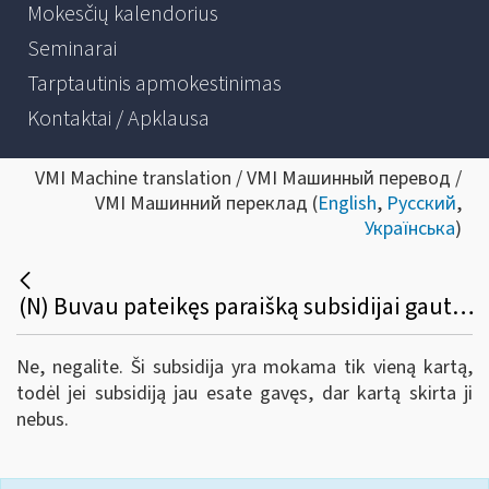
Mokesčių kalendorius
Seminarai
Tarptautinis apmokestinimas
Kontaktai / Apklausa
VMI Machine translation / VMI Машинный перевод /
VMI Машинний переклад (
English
,
Русский
,
Українська
)
(N) Buvau pateikęs paraišką subsidijai gauti ir man ji buvo skirta. Ar galiu dabar dar kartą teikti paraišką ir gauti subsidiją?
Ne, negalite. Ši subsidija yra mokama tik vieną kartą,
todėl jei subsidiją jau esate gavęs, dar kartą skirta ji
nebus.