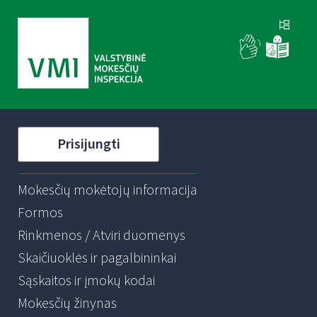
Prisijungti
Mokesčių mokėtojų informacija
Formos
Rinkmenos / Atviri duomenys
Skaičiuoklės ir pagalbininkai
Sąskaitos ir įmokų kodai
Mokesčių žinynas