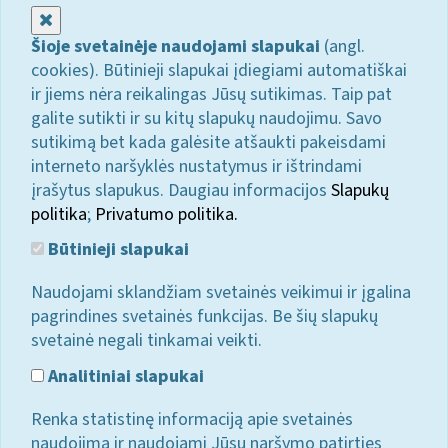
Uždaryti
Šioje svetainėje naudojami slapukai
(angl.
cookies). Būtinieji slapukai įdiegiami automatiškai
ir jiems nėra reikalingas Jūsų sutikimas. Taip pat
galite sutikti ir su kitų slapukų naudojimu. Savo
sutikimą bet kada galėsite atšaukti pakeisdami
interneto naršyklės nustatymus ir ištrindami
įrašytus slapukus. Daugiau informacijos
Slapukų
politika
;
Privatumo politika.
Būtinieji slapukai
Naudojami sklandžiam svetainės veikimui ir įgalina
pagrindines svetainės funkcijas. Be šių slapukų
svetainė negali tinkamai veikti.
Analitiniai slapukai
Renka statistinę informaciją apie svetainės
naudojimą ir naudojami Jūsų naršymo patirties