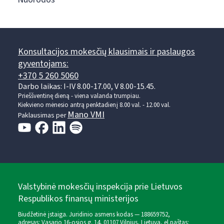
Konsultacijos mokesčių klausimais ir paslaugos
gyventojams:
+370 5 260 5060
Darbo laikas: I-IV 8.00-17.00, V 8.00-15.45.
Prieššventinę dieną - viena valanda trumpiau.
Kiekvieno mėnesio antrą penktadienį 8.00 val. - 12.00 val.
Mano VMI
Paklausimas per
Valstybinė mokesčių inspekcija prie Lietuvos
Respublikos finansų ministerijos
Biudžetinė įstaiga. Juridinio asmens kodas — 188659752,
adresas: Vasario 16-osios g. 14, 01107 Vilnius, Lietuva, el.paštas: