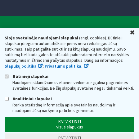
Valstybinė mokesčių inspekcija prie Lietuvos
U
Respublikos finansų ministerijos
Šioje svetainėje naudojami slapukai
(angl. cookies). Būtinieji
slapukai įdiegiami automatiškai ir jiems nėra reikalingas Jūsų
Biudžetinė įstaiga. Juridinio asmens kodas — 188659752,
sutikimas. Taip pat galite sutikti ir su kitų slapukų naudojimu. Savo
adresas: Vasario 16-osios g. 14, 01107 Vilnius, Lietuva, el.paštas:
sutikimą bet kada galėsite atšaukti pakeisdami interneto naršyklės
vmi@vmi.lt
, E. pristatymo dėžutės adresas 188659752
nustatymus ir ištrindami įrašytus slapukus. Daugiau informacijos
Duomenys apie Valstybinę mokesčių inspekciją prie Lietuvos
Slapukų politika
;
Privatumo politika.
Respublikos finansų ministerijos kaupiami ir saugomi Juridinių
asmenų registre
Būtinieji slapukai
Naudojami sklandžiam svetainės veikimui ir įgalina pagrindines
svetainės funkcijas. Be šių slapukų svetainė negali tinkamai veikti.
Analitiniai slapukai
Renka statistinę informaciją apie svetainės naudojimą ir
naudojami Jūsų naršymo patirties gerinimui.
PATVIRTINTI
Visus slapukus
PATVIRTINTI