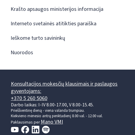
Krašto apsaugos ministerijos informacija
Interneto svetainės atitikties paraiška
Ieškome turto savininkų
Nuorodos
Konsultacijos mokesčių klausimais ir paslaugos
gyventojams:
+370 5 260 5060
Darbo laikas: I-IV 8.00-17.00, V 8.00-15.45.
Prieššventinę dieną - viena valanda trumpiau.
Kiekvieno mėnesio antrą penktadienį 8.00 val. - 12.00 val.
Mano VMI
Paklausimas per