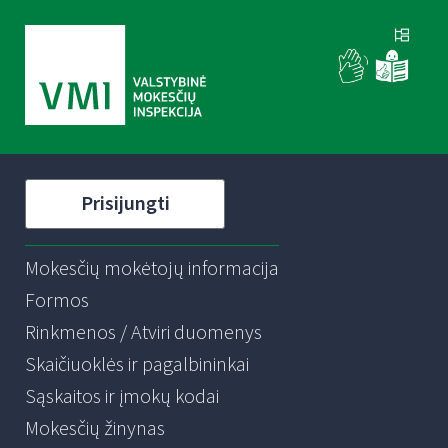
Prisijungti
Mokesčių mokėtojų informacija
Formos
Rinkmenos / Atviri duomenys
Skaičiuoklės ir pagalbininkai
Sąskaitos ir įmokų kodai
Mokesčių žinynas