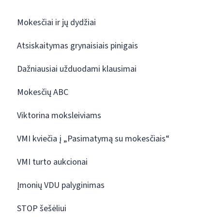
Mokesčiai ir jų dydžiai
Atsiskaitymas grynaisiais pinigais
Dažniausiai užduodami klausimai
Mokesčių ABC
Viktorina moksleiviams
VMI kviečia į „Pasimatymą su mokesčiais“
VMI turto aukcionai
Įmonių VDU palyginimas
STOP šešėliui