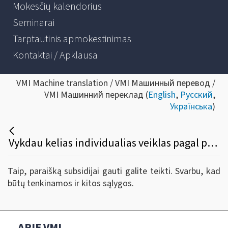
Mokesčių kalendorius
Seminarai
Tarptautinis apmokestinimas
Kontaktai / Apklausa
VMI Machine translation / VMI Машинный перевод /
VMI Машинний переклад (
English
,
Русский
,
Українська
)
Vykdau kelias individualias veiklas pagal pažymą. Iš vykdomų veiklų viena įtraukta į ribojamų veiklų sąrašą, o kitos - ne. Ar galiu teikti paraišką subsidijai gauti?
Taip, paraišką subsidijai gauti galite teikti. Svarbu, kad
būtų tenkinamos ir kitos sąlygos.
APIE VMI