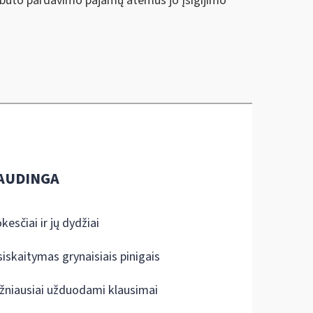
 buto pardavimo pajamų atėmus jo įsigijimo
AUDINGA
kesčiai ir jų dydžiai
siskaitymas grynaisiais pinigais
žniausiai užduodami klausimai