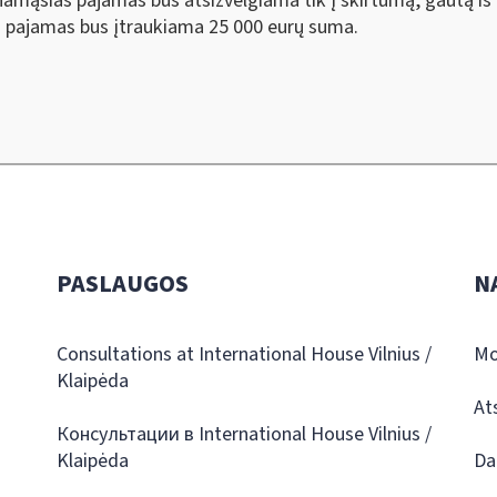
amąsias pajamas bus atsižvelgiama tik į skirtumą, gautą iš
as pajamas bus įtraukiama 25 000 eurų suma.
PASLAUGOS
N
Consultations at International House Vilnius /
Mo
Klaipėda
At
Консультации в International House Vilnius /
Klaipėda
Da