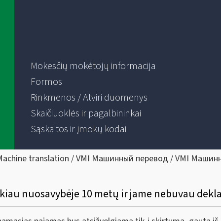
Mokesčių mokėtojų informacija
Formos
Rinkmenos / Atviri duomenys
Skaičiuoklės ir pagalbininkai
Sąskaitos ir įmokų kodai
Machine translation / VMI Машинный перевод / VMI Машин