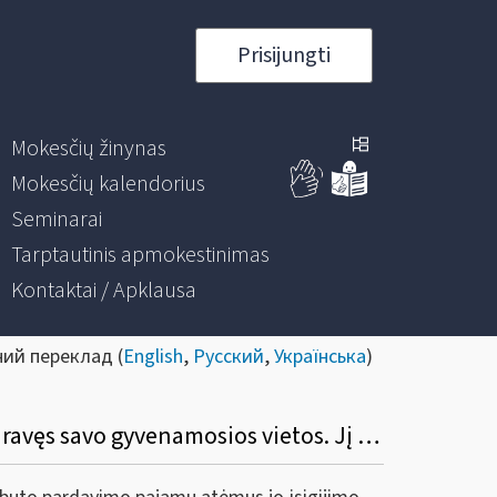
Prisijungti
Mokesčių žinynas
Mokesčių kalendorius
Seminarai
Tarptautinis apmokestinimas
Kontaktai / Apklausa
ний переклад (
English
,
Русский
,
Українська
)
2020 m. pardaviau butą, kurio neišlaikiau nuosavybėje 10 metų ir jame nebuvau deklaravęs savo gyvenamosios vietos. Jį pardaviau už 150 000 Eur. Įsigijau jį už 125 000 Eur. Ar vertinant mano 2020 m. gautas apmokestinamąsias pajamas bus įtraukta visa 150 000 Eur suma?