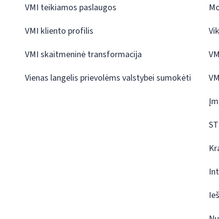
VMI teikiamos paslaugos
Mo
VMI kliento profilis
Vi
VMI skaitmeninė transformacija
VM
Vienas langelis prievolėms valstybei sumokėti
VM
Įm
ST
Kr
In
Ie
Nu