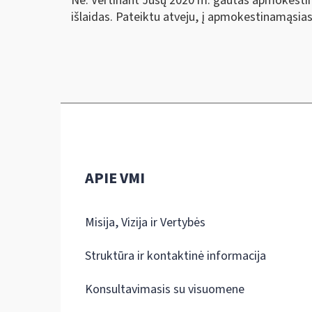
Ne. Vertinant Jūsų 2020 m. gautas apmokestin
išlaidas. Pateiktu atveju, į apmokestinamąsi
APIE VMI
Misija, Vizija ir Vertybės
Struktūra ir kontaktinė informacija
Konsultavimasis su visuomene