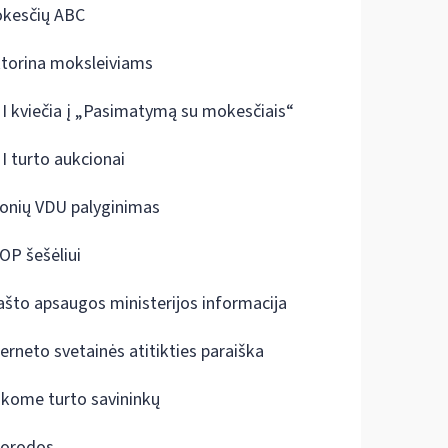
kesčių ABC
ktorina moksleiviams
I kviečia į „Pasimatymą su mokesčiais“
I turto aukcionai
onių VDU palyginimas
OP šešėliui
ašto apsaugos ministerijos informacija
terneto svetainės atitikties paraiška
škome turto savininkų
orodos