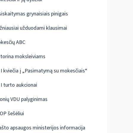
siskaitymas grynaisiais pinigais
žniausiai užduodami klausimai
kesčių ABC
ktorina moksleiviams
I kviečia į „Pasimatymą su mokesčiais“
I turto aukcionai
onių VDU palyginimas
OP šešėliui
ašto apsaugos ministerijos informacija