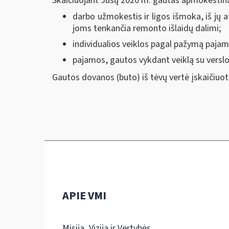
Skaičiuojant Jūsų 2020 m. gautas apmokestina
darbo užmokestis ir ligos išmoka, iš jų
joms tenkančia remonto išlaidų dalimi;
individualios veiklos pagal pažymą pajam
pajamos, gautos vykdant veiklą su verslo l
Gautos dovanos (buto) iš tėvų vertė įskaičiu
APIE VMI
Misija, Vizija ir Vertybės