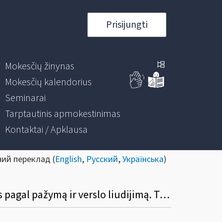
Prisijungti
Mokesčių žinynas
Mokesčių kalendorius
Seminarai
Tarptautinis apmokestinimas
Kontaktai / Apklausa
ний переклад (
English
,
Русский
,
Українська
)
2020 m. gavau darbo užmokestį, ligos išmoką, pajamų iš vykdytos individualios veiklos pagal pažymą ir verslo liudijimą. Tėvai man padovanojo butą. Be to, patyriau automobilio remonto išlaidas ir naudojausi pajamų mokesčio lengvata. Kaip bus skaičiuojamos mano 2020 m. gautos apmokestinamosios pajamos?