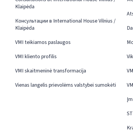
Klaipėda
At
Консультации в International House Vilnius /
Klaipėda
Da
VMI teikiamos paslaugos
Mo
VMI kliento profilis
Vi
VMI skaitmeninė transformacija
VM
Vienas langelis prievolėms valstybei sumokėti
VM
Įm
ST
Kr