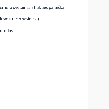
terneto svetainės atitikties paraiška
škome turto savininkų
orodos