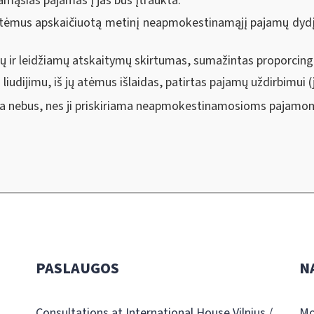
mąsias pajamas į jas bus įtraukta:
 atėmus apskaičiuotą metinį neapmokestinamąjį pajamų dydį
ų ir leidžiamų atskaitymų skirtumas, sumažintas proporcinga
iudijimu, iš jų atėmus išlaidas, patirtas pajamų uždirbimui (j
ota nebus, nes ji priskiriama neapmokestinamosioms pajamo
PASLAUGOS
N
Consultations at International House Vilnius /
Mo