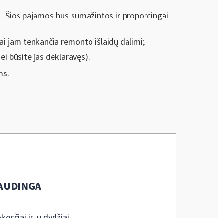
. Šios pajamos bus sumažintos ir proporcingai
i jam tenkančia remonto išlaidų dalimi;
ei būsite jas deklaravęs).
ms.
AUDINGA
kesčiai ir jų dydžiai