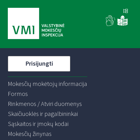
Prisijungti
Mokesčių mokėtojų informacija
Formos
Rinkmenos / Atviri duomenys
Skaičiuoklės ir pagalbininkai
Sąskaitos ir įmokų kodai
Mokesčių žinynas