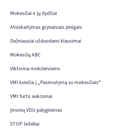
Mokesčiai ir jų dydžiai
Atsiskaitymas grynaisiais pinigais
Dažniausiai užduodami klausimai
Mokesčių ABC
Viktorina moksleiviams
VMI kviečia į „Pasimatymą su mokesčiais“
VMI turto aukcionai
Įmonių VDU palyginimas
STOP šešėliui