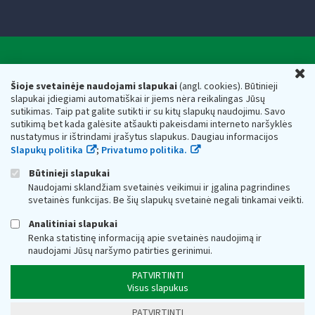
Valstybinė mokesčių inspekcija prie Lietuvos
U
Respublikos finansų ministerijos
Šioje svetainėje naudojami slapukai
(angl. cookies). Būtinieji
slapukai įdiegiami automatiškai ir jiems nėra reikalingas Jūsų
Biudžetinė įstaiga. Juridinio asmens kodas — 188659752,
sutikimas. Taip pat galite sutikti ir su kitų slapukų naudojimu. Savo
adresas: Vasario 16-osios g. 14, 01107 Vilnius, Lietuva, el.paštas:
sutikimą bet kada galėsite atšaukti pakeisdami interneto naršyklės
vmi@vmi.lt
, E. pristatymo dėžutės adresas 188659752
nustatymus ir ištrindami įrašytus slapukus. Daugiau informacijos
Duomenys apie Valstybinę mokesčių inspekciją prie Lietuvos
Slapukų politika
;
Privatumo politika.
Respublikos finansų ministerijos kaupiami ir saugomi Juridinių
asmenų registre
Būtinieji slapukai
Naudojami sklandžiam svetainės veikimui ir įgalina pagrindines
svetainės funkcijas. Be šių slapukų svetainė negali tinkamai veikti.
Analitiniai slapukai
Renka statistinę informaciją apie svetainės naudojimą ir
naudojami Jūsų naršymo patirties gerinimui.
PATVIRTINTI
Visus slapukus
PATVIRTINTI