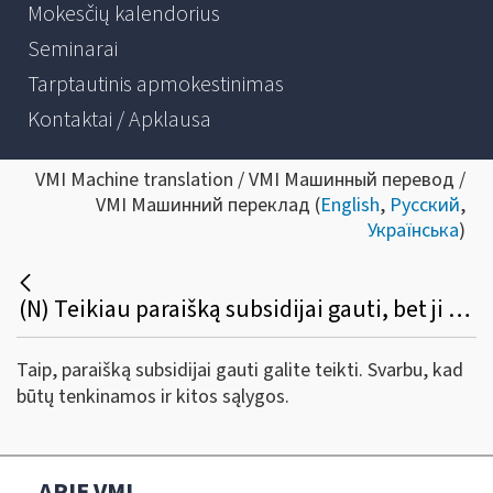
Mokesčių kalendorius
Seminarai
Tarptautinis apmokestinimas
Kontaktai / Apklausa
VMI Machine translation / VMI Машинный перевод /
VMI Машинний переклад (
English
,
Русский
,
Українська
)
(N) Teikiau paraišką subsidijai gauti, bet ji buvo atmesta dėl to, kad nepatikslinau 2019 m. pajamų mokesčio deklaracijos. Deklaraciją patikslinau, tačiau nepateikiau naujos paraiškos subsidijai gauti. Ar galiu paraišką pateikti dabar ir gauti subsidiją?
Taip, paraišką subsidijai gauti galite teikti. Svarbu, kad
būtų tenkinamos ir kitos sąlygos.
APIE VMI