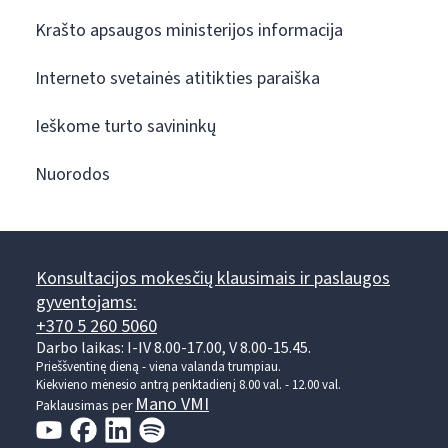
Krašto apsaugos ministerijos informacija
Interneto svetainės atitikties paraiška
Ieškome turto savininkų
Nuorodos
Konsultacijos mokesčių klausimais ir paslaugos
gyventojams:
+370 5 260 5060
Darbo laikas: I-IV 8.00-17.00, V 8.00-15.45.
Prieššventinę dieną - viena valanda trumpiau.
Kiekvieno mėnesio antrą penktadienį 8.00 val. - 12.00 val.
Mano VMI
Paklausimas per